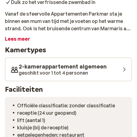
Duik zo het verfrissende zwembad in
Vanaf de sfeervolle Appartementen Parkmar sta je
binnen een mum van tijd met je voeten op het warme
strand. Ook is het bruisende centrum van Marmaris al
na een gezellige wandeling van zo'n 15 minuutjes te
Lees meer
bereiken. De ruime appartementen zijn van alle
Kamertypes
gemakken voorzien. Geen zin om naar het strand te
lopen om van de zon te genieten? Dit kan ook bij het
zwembad bij het hotel. Bij de poolbar kun je
2-kamerappartement algemeen
verfrissende drankjes halen en is het personeel altijd in
geschikt voor 1 tot 4 personen
voor een gezellig praatje.
Faciliteiten
Officiële classificatie: zonder classificatie
receptie (24 uur geopend)
lift (aantal 1)
kluisje (bij de receptie)
eetgelegenheden: restaurant