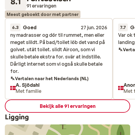
8.1
91 ervaringen
Meest geboekt door met partner
Goed
27 jun. 2026
G
6.3
7.7
ny madrasser og dör til rummet, men eller
ny madrasser og dör til rummet, men eller
Var ok 
Var ok 
meget slildt. På bad/toilet löb det vand på
meget slildt. På bad/toilet löb det vand på
landing
landing
golvet. utät toilet. slidt Aircon, som vi
golvet. utät toilet. slidt Aircon, som vi
Verta
skulle betale ekstra for. svär at indstille.
skulle betale ekstra for. svär at indstille.
Dårligt internet som vi også skulle betale
Dårligt internet som vi også skulle betale
for.
for.
Vertalen naar het Nederlands (NL)
A. Sjödahl
Ano
Met familie
Met 
Bekijk alle 91 ervaringen
Ligging