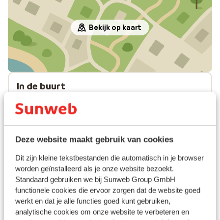
Bekijk op kaart
In de buurt
Strand: 500 m
Centrum: 800 m
Afstand tot Barstreet circa 1,7 kilometer
Winkels: 50 m
Deze website maakt gebruik van cookies
Restaurant: 100 m
Dit zijn kleine tekstbestanden die automatisch in je browser
worden geïnstalleerd als je onze website bezoekt.
Ook interessant voor jou
Standaard gebruiken we bij Sunweb Group GmbH
functionele cookies die ervoor zorgen dat de website goed
werkt en dat je alle functies goed kunt gebruiken,
analytische cookies om onze website te verbeteren en