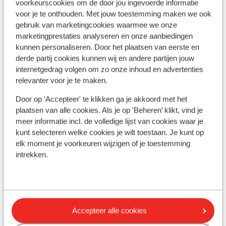
voorkeurscookies om de door jou ingevoerde informatie
voor je te onthouden. Met jouw toestemming maken we ook
gebruik van marketingcookies waarmee we onze
marketingprestaties analyseren en onze aanbiedingen
kunnen personaliseren. Door het plaatsen van eerste en
derde partij cookies kunnen wij en andere partijen jouw
internetgedrag volgen om zo onze inhoud en advertenties
relevanter voor je te maken.
Door op 'Accepteer' te klikken ga je akkoord met het
plaatsen van alle cookies. Als je op 'Beheren’ klikt, vind je
Fantastisch
8.8
meer informatie incl. de volledige lijst van cookies waar je
Ap
Appartementen Verona
kunt selecteren welke cookies je wilt toestaan. Je kunt op
Mar
Marmaris
Zuid-Egeïsche Kust
Turkije
elk moment je voorkeuren wijzigen of je toestemming
intrekken.
B
Gezellige boulevard binnen handbereik
N
Zeer gastvrij personeel
H
Nette, ruime appartementen
vanaf prijs p.p.
Vr 2 Okt. - Wo 7 Okt.
Vr 2
€ 412
Logies
2
pers.
Log
Accepteer alle cookies
Bekijk