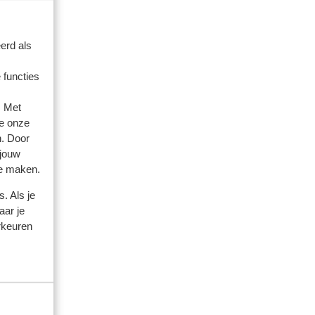
artner
 2026
erd als
 functies
. Met
e onze
n. Door
 jouw
te maken.
. Als je
aar je
rkeuren