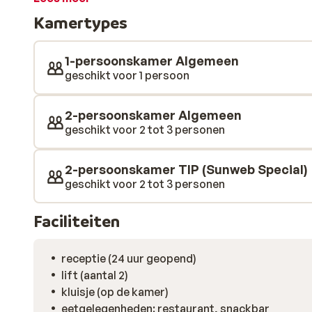
mond loopt bij het zien van de kleurrijke buffetten. 
Kamertypes
parasols opgesteld, zodat je heerlijk kunt genieten v
1-persoonskamer Algemeen
geschikt voor 1 persoon
2-persoonskamer Algemeen
geschikt voor 2 tot 3 personen
2-persoonskamer TIP (Sunweb Special)
geschikt voor 2 tot 3 personen
Faciliteiten
receptie (24 uur geopend)
lift (aantal 2)
kluisje (op de kamer)
eetgelegenheden: restaurant, snackbar