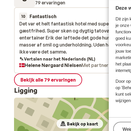
79 ervaringen
Deze w
Fantastisch
20 jun.
10
Dit zijn
Det var et helt fantastisk hotel med super service 
Det var et helt fantastisk hotel med super service 
je onze
gæstfrihed. Super skøn og dygtig tatovør og hotel
gæstfrihed. Super skøn og dygtig tatovør og hotel
function
entertainer Erik der løftede det gode humør med
entertainer Erik der løftede det gode humør med
goed ku
masser af smil og underholdning. Uden ham ville de
masser af smil og underholdning. Uden ham ville de
voorkeu
jouw to
ikke være det samme.
ikke være det samme.
marketi
Vertalen naar het Nederlands (NL)
het plaa
Helene Nørgaard Nielsen
Met partner
internet
Bekijk alle 79 ervaringen
Door op 
op 'Behe
Ligging
kunt sel
wijzigen
Bekijk op kaart
Beh
Wei