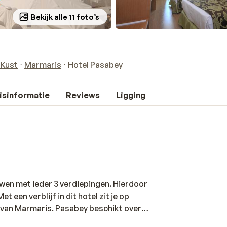
Bekijk alle 11 foto’s
 Kust
Marmaris
Hotel Pasabey
isinformatie
Reviews
Ligging
uwen met ieder 3 verdiepingen. Hierdoor
t een verblijf in dit hotel zit je op
 van Marmaris. Pasabey beschikt over
estaurant trouwens, waar het water je in de