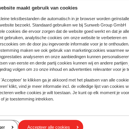
Meest geboekt door met p
ebsite maakt gebruik van cookies
 2026
Fantastisch
13 jun.
8.3
 kleine tekstbestanden die automatisch in je browser worden geïnstalle
og
og
Det var fint
Det var fint
 website bezoekt. Standaard gebruiken we bij Sunweb Group GmbH
lets
lets
Vertalen naar het Nederlands (NL)
ele cookies die ervoor zorgen dat de website goed werkt en dat je alle
nt gebruiken, analytische cookies om onze website te verbeteren en
t
t
rscookies om de door jou ingevoerde informatie voor je te onthouden
estemming maken we ook gebruik van marketingcookies waarmee w
ngprestaties analyseren en onze aanbiedingen kunnen personalisere
tsen van eerste en derde partij cookies kunnen wij en andere partijen
Terkel
Met partner
gedrag volgen om zo onze inhoud en advertenties relevanter voor je 
'Accepteer' te klikken ga je akkoord met het plaatsen van alle cookies
ren’ klikt, vind je meer informatie incl. de volledige lijst van cookies w
ecteren welke cookies je wilt toestaan. Je kunt op elk moment je voo
 of je toestemming intrekken.
In de buurt
Strand: 800 m
Centrum: 300 m
Barstreet: 800 m
eren
ger
Accepteer alle cookies