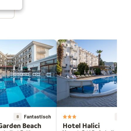
Fantastisch
Fa
8
8
Garden Beach
Hotel Halici