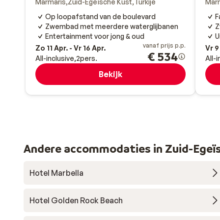
Marmaris
Zuid-Egeïsche Kust
Turkije
Mar
Op loopafstand van de boulevard
F
Zwembad met meerdere waterglijbanen
Z
Entertainment voor jong & oud
U
vanaf prijs p.p.
Zo 11 Apr. - Vr 16 Apr.
Vr 9
€ 534
All-inclusive
2
pers.
All-
Bekijk
Andere accommodaties in Zuid-Egeï
Hotel Marbella
Hotel Golden Rock Beach