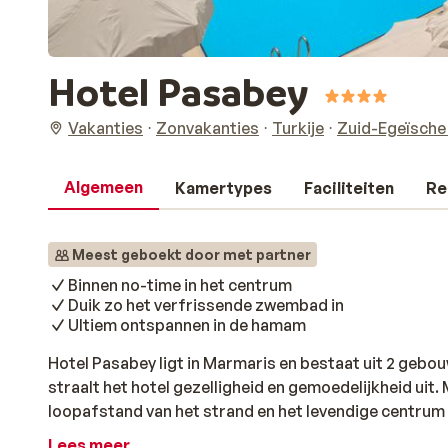
Hotel Pasabey
Vakanties
Zonvakanties
Turkije
Zuid-Egeïsche
Algemeen
Kamertypes
Faciliteiten
Re
Meest geboekt door met partner
Binnen no-time in het centrum
Duik zo het verfrissende zwembad in
Ultiem ontspannen in de hamam
Hotel Pasabey ligt in Marmaris en bestaat uit 2 gebo
straalt het hotel gezelligheid en gemoedelijkheid uit. Me
loopafstand van het strand en het levendige centrum
nette kamers die stijlvol zijn ingericht. Net als het r
Lees meer