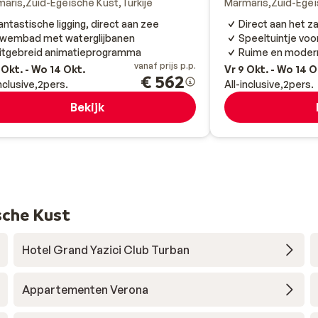
maris
Zuid-Egeïsche Kust
Turkije
Marmaris
Zuid-Egeï
antastische ligging, direct aan zee
Direct aan het z
wembad met waterglijbanen
Speeltuintje voo
itgebreid animatieprogramma
Ruime en moder
vanaf prijs p.p.
 Okt. - Wo 14 Okt.
Vr 9 Okt. - Wo 14 O
€ 562
inclusive
2
pers.
All-inclusive
2
pers.
Bekijk
sche Kust
Hotel Grand Yazici Club Turban
Appartementen Verona