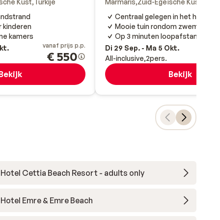
sche Kust
Turkije
Marmaris
Zuid-Egeïsche Kust
Turki
andstrand
Centraal gelegen in het hart va
r kinderen
Mooie tuin rondom zwembad
ne kamers
Op 3 minuten loopafstand van h
vanaf prijs p.p.
va
kt.
Di 29 Sep. - Ma 5 Okt.
€ 550
All-inclusive
2
pers.
Bekijk
Bekijk
Hotel Cettia Beach Resort - adults only
Hotel Emre & Emre Beach