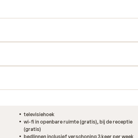
Aan het zwembad staan diverse ligbedjes en
an de stralende zon.
televisiehoek
wi-fi in openbare ruimte (gratis), bij de receptie
(gratis)
bedlinnen inclusief verschoning 3 keer per week