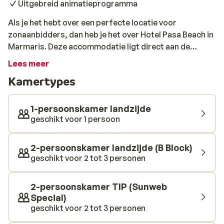
Uitgebreid animatieprogramma
Als je het hebt over een perfecte locatie voor
zonaanbidders, dan heb je het over Hotel Pasa Beach in
Marmaris. Deze accommodatie ligt direct aan de
levendige boulevard van de badplaats en dat betekent
Lees meer
dat je slechts een paar stappen hoeft te zetten,
Kamertypes
voordat je met je tenen het warme zand aanraakt. Het
hotel beschikt over nette kamers waar je heerlijk
uitgeslapen wakker zult worden, voordat je aanschuift
1-persoonskamer landzijde
bij het smakelijke ontbijt. Het ontbijt wordt, net als de
geschikt voor 1 persoon
overige gerechten, in buffetvorm geserveerd in het
restaurant. Gedurende de dag kun je bij diverse bars in
2-persoonskamer landzijde (B Block)
het hotel een verfrissend drankje bestellen. Wanneer
geschikt voor 2 tot 3 personen
een drankje niet voor voldoende verkoeling zorgt, is
een duik in het zwembad misschien een beter idee. Met
2-persoonskamer TIP (Sunweb
een glijbaan en een apart kinderbad biedt dit bad
Special)
vermaak voor het hele gezin. Als het tijd is voor
geschikt voor 2 tot 3 personen
ontspanning is een bezoekje aan de sauna of hamam