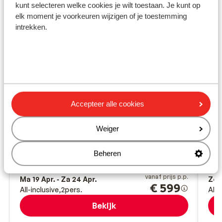
kunt selecteren welke cookies je wilt toestaan. Je kunt op
elk moment je voorkeuren wijzigen of je toestemming
intrekken.
Accepteer alle cookies
Fantastisch
8.9
Hotel Golden Rock Beach
Ho
Weiger
Marmaris
Zuid-Egeïsche Kust
Turkije
Mar
Zo op het strand
O
Beheren
Toplocatie nabij restaurants & bars
Z
Geschikte vakantie voor families
E
vanaf prijs p.p.
Ma 19 Apr. - Za 24 Apr.
Zo 1
€ 599
All-inclusive
2
pers.
All-
Bekijk