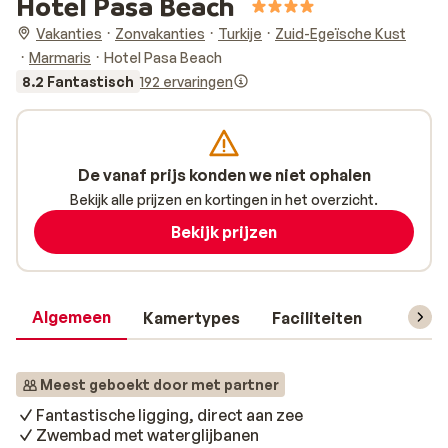
Hotel Pasa Beach
Vakanties
Zonvakanties
Turkije
Zuid-Egeïsche Kust
Marmaris
Hotel Pasa Beach
8.2 Fantastisch
192 ervaringen
De vanaf prijs konden we niet ophalen
Bekijk alle prijzen en kortingen in het overzicht.
Bekijk prijzen
Algemeen
Kamertypes
Faciliteiten
Reisin
Meest geboekt door met partner
Fantastische ligging, direct aan zee
Zwembad met waterglijbanen