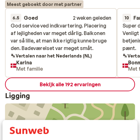
Meest geboekt door met partner
Goed
2 weken geleden
Fa
6.5
10
God service ved indkvartering. Placering
God service ved indkvartering. Placering
Super d
Super d
af lejligheden var meget dårlig. Balkonen
af lejligheden var meget dårlig. Balkonen
Venlig
Venlig
var så lille, at man ikke rigtig kunne bruge
var så lille, at man ikke rigtig kunne bruge
betjeni
betjeni
den. Badeværelset var meget småt.
den. Badeværelset var meget småt.
pænt.
pænt.
Vertalen naar het Nederlands (NL)
Verta
Karina
Bonn
Met familie
Met 
Bekijk alle 192 ervaringen
Ligging
Bekijk op kaart