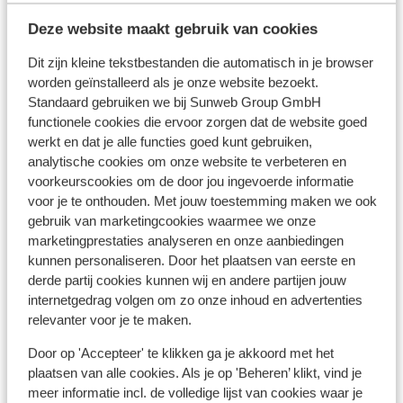
Deze website maakt gebruik van cookies
Dit zijn kleine tekstbestanden die automatisch in je browser
In de buurt
worden geïnstalleerd als je onze website bezoekt.
Standaard gebruiken we bij Sunweb Group GmbH
Aan het strand (zandstrand, ligstoelen (gratis) ,
functionele cookies die ervoor zorgen dat de website goed
parasol (gratis) )
werkt en dat je alle functies goed kunt gebruiken,
Centrum: 3000 m
analytische cookies om onze website te verbeteren en
Barstreet: 3150 m
voorkeurscookies om de door jou ingevoerde informatie
Aan de boulevard
voor je te onthouden. Met jouw toestemming maken we ook
Bushalte: 25 m
gebruik van marketingcookies waarmee we onze
Winkels: 1000 m
marketingprestaties analyseren en onze aanbiedingen
Restaurant: 25 m
kunnen personaliseren. Door het plaatsen van eerste en
derde partij cookies kunnen wij en andere partijen jouw
internetgedrag volgen om zo onze inhoud en advertenties
Ook interessant voor jou
relevanter voor je te maken.
Door op 'Accepteer' te klikken ga je akkoord met het
plaatsen van alle cookies. Als je op 'Beheren’ klikt, vind je
meer informatie incl. de volledige lijst van cookies waar je