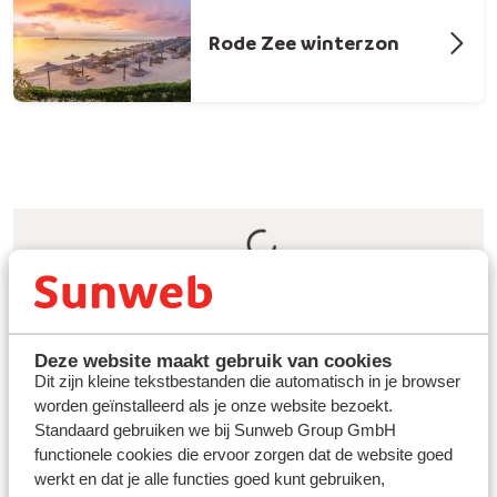
Rode Zee winterzon
Ontdek Sharm el Sheikh tijdens jouw
winterzonvakantie
Deze website maakt gebruik van cookies
Sharm el Sheikh in
Egypte
heeft ontzettend veel te
Dit zijn kleine tekstbestanden die automatisch in je browser
bieden. Van rijke cultuur en een kleurrijke
worden geïnstalleerd als je onze website bezoekt.
onderwaterwereld tot een levendig centrum en een
Standaard gebruiken we bij Sunweb Group GmbH
prachtige woestijn. Dankzij het aangename klimaat is
functionele cookies die ervoor zorgen dat de website goed
Sharm el Sheikh perfect voor een zomer- én
werkt en dat je alle functies goed kunt gebruiken,