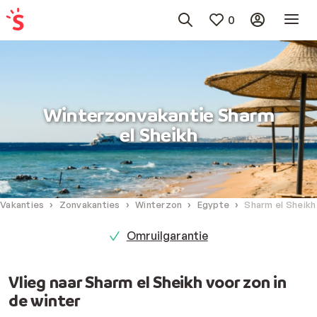
0
Winterzonvakantie Sharm
el Sheikh
Vakanties
Zonvakanties
Winterzon
Egypte
Sharm el Sheikh
Omruilgarantie
Vlieg naar Sharm el Sheikh voor zon in
de winter