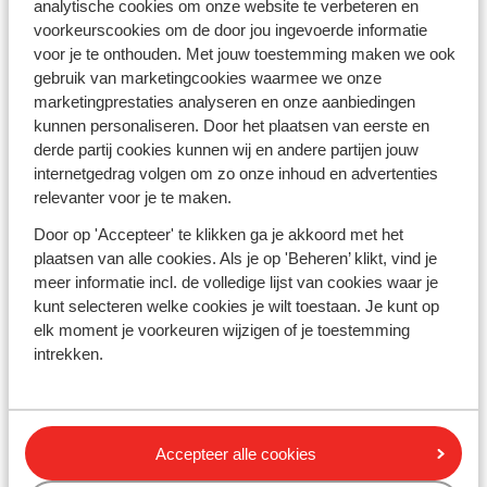
winterzonvakantie.
Neem een pauze van de
analytische cookies om onze website te verbeteren en
Nederlandse winter, kom tot rust en ontdek
het land
voorkeurscookies om de door jou ingevoerde informatie
van de farao's
. Vier jij je zonvakantie deze winter met
voor je te onthouden. Met jouw toestemming maken we ook
het hele gezin tijdens bijvoorbeeld de
kerstvakantie
?
gebruik van marketingcookies waarmee we onze
Maak het jezelf gemakkelijk en ga voor een all inclusive
marketingprestaties analyseren en onze aanbiedingen
hotel. Kinderzwembaden, volop keuze aan pasta en
kunnen personaliseren. Door het plaatsen van eerste en
ijsjes, aanschuiven wanneer je maar wilt en de leukste
derde partij cookies kunnen wij en andere partijen jouw
activiteiten in de mini-club. Kortom, een paradijs voor
internetgedrag volgen om zo onze inhoud en advertenties
kinderen! Zoek jij een romantische vakantie zonder
relevanter voor je te maken.
kids? Ga dan voor een
adults only vakantie
, waar je
Door op 'Accepteer' te klikken ga je akkoord met het
volledig tot rust komt.
plaatsen van alle cookies. Als je op 'Beheren’ klikt, vind je
meer informatie incl. de volledige lijst van cookies waar je
Beleef veelzijdig Sharm el Sheikh in Egypte
kunt selecteren welke cookies je wilt toestaan. Je kunt op
elk moment je voorkeuren wijzigen of je toestemming
Met zo'n ruim aanbod aan luxe hotels met vele
intrekken.
faciliteiten hoef jij eigenlijk de deur niet meer uit. Maar
als je er dan toch op uit wilt, is er een hoop te doen. Ga
op safari, kies voor een dagje duiken of snorkelen of
wandel door het prachtige
Sinaïgebergte. De
Accepteer alle cookies
temperaturen zijn in de winter een stuk aangenamer,
waardoor je overdag de leukste activiteiten