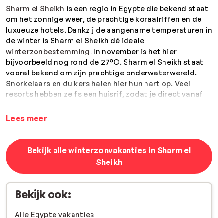
Sharm el Sheikh
is een regio in Egypte
die bekend staat
om het zonnige weer, de prachtige koraalriffen en de
luxueuze hotels. Dankzij de aangename temperaturen in
de winter is Sharm el Sheikh dé ideale
winterzonbestemming
. In november is het hier
bijvoorbeeld nog rond de 27°C. Sharm el Sheikh staat
vooral bekend om zijn prachtige onderwaterwereld.
Snorkelaars en duikers halen hier hun hart op. Veel
resorts hebben zelfs een huisrif, zodat je direct vanaf
het strand alle pracht en praal kunt bekijken. Sharm el
Sheikh heeft een groot aanbod aan
all inclusive hotels
Lees meer
waar je volledig in de watten gelegd wordt. Ben jij klaar
voor het ultieme vakantiegevoel?
Bekijk alle winterzonvakanties in Sharm el
Sheikh
Bekijk ook:
Alle Egypte vakanties