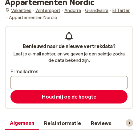
Appartementen Nordic
Vakanties
Wintersport
Andorra
Grandvalira
El Tarter
Appartementen Nordic
Benieuwd naar de nieuwe vertrekdata?
Laat je e-mail achter, en we geven je een seintje zodra
de data bekend zijn.
E-mailadres
Houd mij op de hoogte
Algemeen
Reisinformatie
Reviews
Skipas,