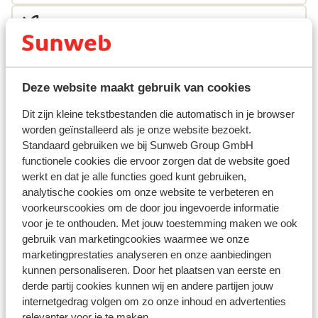
Skimateriaal
Andere accommodaties in Grandvalira
Deze website maakt gebruik van cookies
Lodge Park Hotel
Dit zijn kleine tekstbestanden die automatisch in je browser
worden geïnstalleerd als je onze website bezoekt.
Standaard gebruiken we bij Sunweb Group GmbH
Hotel Cristina
functionele cookies die ervoor zorgen dat de website goed
werkt en dat je alle functies goed kunt gebruiken,
Hotel Del Cubil
analytische cookies om onze website te verbeteren en
voorkeurscookies om de door jou ingevoerde informatie
voor je te onthouden. Met jouw toestemming maken we ook
Hotel Font d'Argent Canillo
gebruik van marketingcookies waarmee we onze
marketingprestaties analyseren en onze aanbiedingen
Hotel Sporting
kunnen personaliseren. Door het plaatsen van eerste en
derde partij cookies kunnen wij en andere partijen jouw
internetgedrag volgen om zo onze inhoud en advertenties
Hotel Guillem
relevanter voor je te maken.