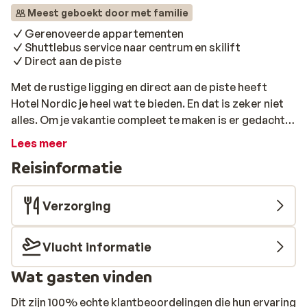
Meest geboekt door met familie
Gerenoveerde appartementen
Shuttlebus service naar centrum en skilift
Direct aan de piste
Met de rustige ligging en direct aan de piste heeft
Hotel Nordic je heel wat te bieden. En dat is zeker niet
alles. Om je vakantie compleet te maken is er gedacht
aan ontspanning, sport en spel. Zo heeft je
Lees meer
appartement naast een woonkeuken ook een
Reisinformatie
comfortabele slaapkamer. Een sportieve middag
breng je door in de fitnessruimte (Hotel Nordic), als je
nog energie over hebt na zo'n heerlijk actieve dag op de
Verzorging
piste. Om te ontspannen breng je een bezoek aan het
wellnesscentrum van Hotel Nordic; voor een paar
Vlucht informatie
baantjes trekken in het zwembad en tot rust komen in
de sauna.
Wat gasten vinden
Dit zijn 100% echte klantbeoordelingen die hun ervaring