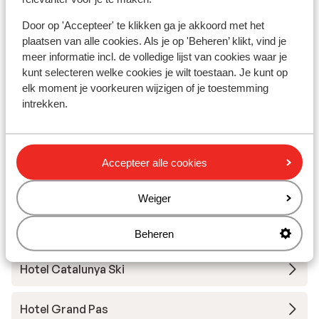
Door op 'Accepteer' te klikken ga je akkoord met het
Hotel Font d'Argent Pas
plaatsen van alle cookies. Als je op 'Beheren’ klikt, vind je
meer informatie incl. de volledige lijst van cookies waar je
Hotel Himalaia Soldeu - halfpension
kunt selecteren welke cookies je wilt toestaan. Je kunt op
elk moment je voorkeuren wijzigen of je toestemming
intrekken.
Hotel Ski Plaza
Hotel Màgic Pas
Accepteer alle cookies
Hotel Piolets Centre
Weiger
Hotel Montecarlo
Beheren
Hotel Catalunya Ski
Hotel Grand Pas