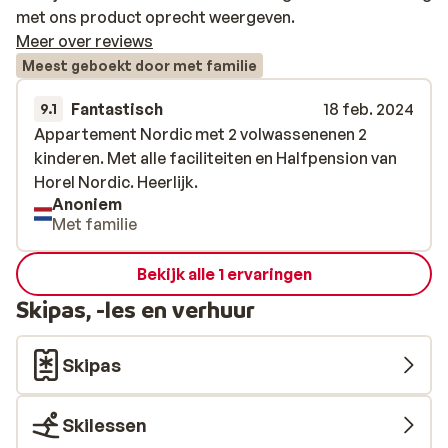
met ons product oprecht weergeven.
Meer over reviews
Meest geboekt door met familie
Fantastisch
18 feb. 2024
9.1
Appartement Nordic met 2 volwassenenen 2
Appartement Nordic met 2 volwassenenen 2
kinderen. Met alle faciliteiten en Halfpension van
kinderen. Met alle faciliteiten en Halfpension van
Horel Nordic. Heerlijk.
Horel Nordic. Heerlijk.
Anoniem
Met familie
Bekijk alle 1 ervaringen
Skipas, -les en verhuur
Skipas
Skilessen