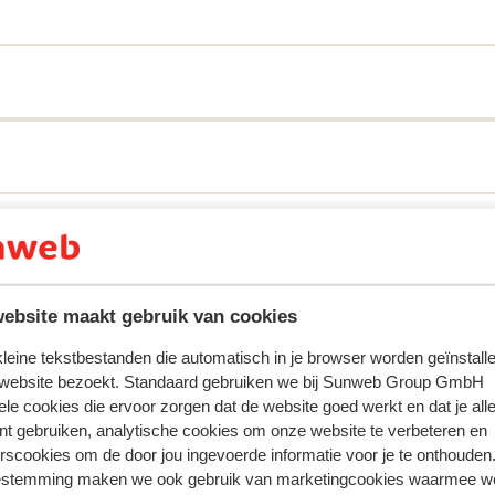
ring met ons product oprecht weergeven.
Meer over reviews
ebsite maakt gebruik van cookies
Meest geboekt door met p
 kleine tekstbestanden die automatisch in je browser worden geïnstalle
2026
Fantastisch
8 feb.
8.9
 website bezoekt. Standaard gebruiken we bij Sunweb Group GmbH
Overall good experience, equipment higher was
Overall good experience, equipment higher was
ele cookies die ervoor zorgen dat de website goed werkt en dat je alle
ang
ang
stressful and disappointing. We left a review which
stressful and disappointing. We left a review which
nt gebruiken, analytische cookies om onze website te verbeteren en
what they replied unprofessionally with our full na
what they replied unprofessionally with our full na
rscookies om de door jou ingevoerde informatie voor je te onthouden
address and booking details.
address and booking details.
estemming maken we ook gebruik van marketingcookies waarmee w