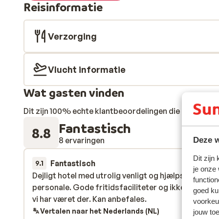
Reisinformatie
Verzorging
Vlucht informatie
Wat gasten vinden
Dit zijn 100% echte klantbeoordelingen die hun erva
Fantastisch
8.8
8 ervaringen
Deze w
Dit zijn
Fantastisch
22 feb. 
9.1
je onze
Dejligt hotel med utrolig venligt og hjælpsomt
Dejligt hotel med utrolig venligt og hjælpsomt
function
personale. Gode fritidsfaciliteter og ikke sidste g
personale. Gode fritidsfaciliteter og ikke sidste g
goed ku
vi har været der. Kan anbefales.
vi har været der. Kan anbefales.
voorkeu
Vertalen naar het Nederlands (NL)
jouw to