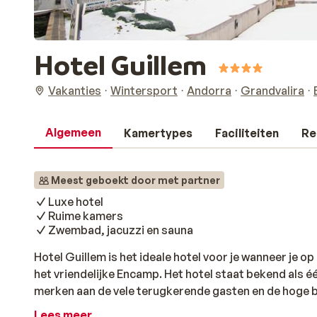
Hotel Guillem
Vakanties
Wintersport
Andorra
Grandvalira
Algemeen
Kamertypes
Faciliteiten
Re
Meest geboekt door met partner
Luxe hotel
Ruime kamers
Zwembad, jacuzzi en sauna
Hotel Guillem is het ideale hotel voor je wanneer je o
het vriendelijke Encamp. Het hotel staat bekend als éé
merken aan de vele terugkerende gasten en de hoge be
luxe kamer of samen een potje poolbiljart of tafelvoet
Lees meer