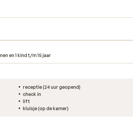
armde binnenbad; het hotel scoort hoog op
ren eens op een ontspannende massage na
en en 1 kind t/m 15 jaar
receptie (24 uur geopend)
check in
lift
kluisje (op de kamer)