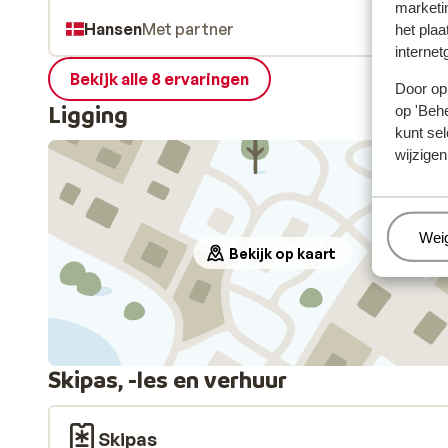
marketi
Hansen
Met partner
het plaa
internet
Bekijk alle 8 ervaringen
Door op 
Ligging
op 'Behe
kunt sel
wijzigen
Beh
Wei
Bekijk op kaart
Skipas, -les en verhuur
Skipas