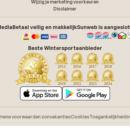
Wijzig je marketing voorkeuren
Disclaimer
Media
Betaal veilig en makkelijk
Sunweb is aangeslot
Beste Wintersportaanbieder
mene voorwaarden zonvakanties
Cookies
Toegankelijkheids