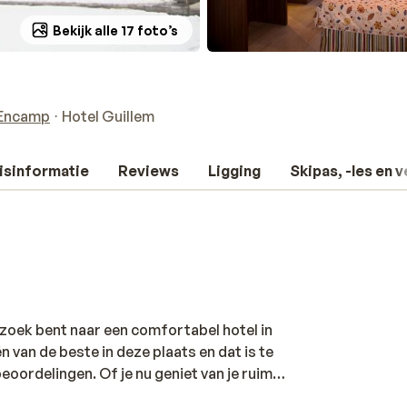
Bekijk alle 17 foto’s
Encamp
Hotel Guillem
isinformatie
Reviews
Ligging
Skipas, -les en 
p zoek bent naar een comfortabel hotel in
n van de beste in deze plaats en dat is te
oordelingen. Of je nu geniet van je ruime,
bal speelt, jezelf oplaade in de sauna en