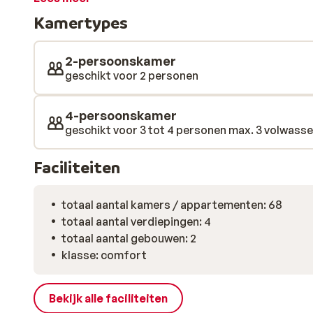
het stoombad of een paar baantjes trekt in het verw
Kamertypes
het gebied van comfort. Trakteer je vermoeide spie
een intensieve dag op de piste.
2-persoonskamer
geschikt voor 2 personen
4-persoonskamer
geschikt voor 3 tot 4 personen max. 3 volwassen
Faciliteiten
totaal aantal kamers / appartementen: 68
totaal aantal verdiepingen: 4
totaal aantal gebouwen: 2
klasse: comfort
Bekijk alle faciliteiten