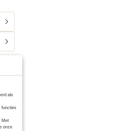
artner
erd als
 2026
 functies
 to
 to
me,
me,
. Met
e onze