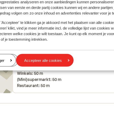
Vertalen naar het Nederlands (NL)
ngprestaties analyseren en onze aanbiedingen kunnen personalisere
Anoniem
Met partner
tsen van eerste en derde partij cookies kunnen wij en andere partijen
gedrag volgen om zo onze inhoud en advertenties relevanter voor je 
'Accepteer' te klikken ga je akkoord met het plaatsen van alle cookies
ren’ klikt, vind je meer informatie incl. de volledige lijst van cookies w
ecteren welke cookies je wilt toestaan. Je kunt op elk moment je voo
 of je toestemming intrekken.
Afstanden
In het centrum
Skipiste: 5 km
eren
ger
Accepteer alle cookies
Skilift: 400 m
Skischool: 5 km
Winkels: 50 m
(Mini)supermarkt: 50 m
Restaurant: 50 m