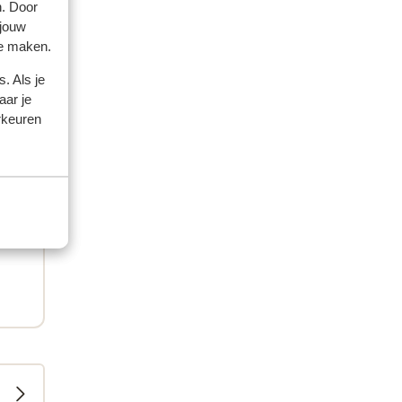
n. Door
 jouw
te maken.
. Als je
aar je
rkeuren