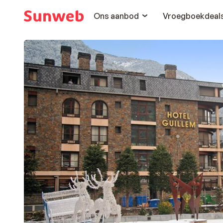
Ons aanbod
Vroegboekdeal