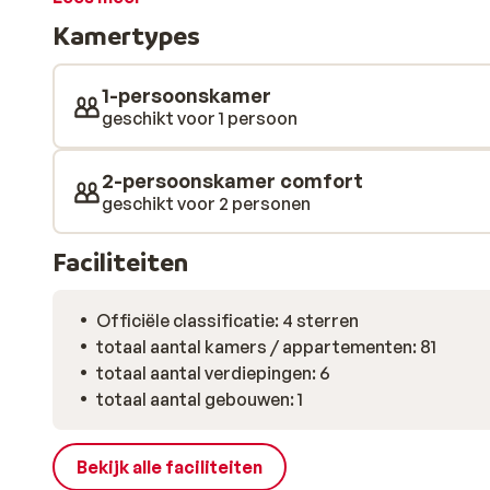
Zin in wat ontspanning? Bezoek dan eens het heerlijk
Kamertypes
Hier kun je relaxen in de sauna, de jacuzzi en het Tur
sfeervolle restaurant en ’s avonds samen de dag afsl
Het is hier allemaal mogelijk. Kortom: voor een heerlij
1-persoonskamer
Sporting.
geschikt voor 1 persoon
2-persoonskamer comfort
geschikt voor 2 personen
Faciliteiten
Officiële classificatie: 4 sterren
totaal aantal kamers / appartementen: 81
totaal aantal verdiepingen: 6
totaal aantal gebouwen: 1
Bekijk alle faciliteiten