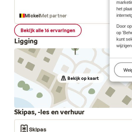
marketi
het plaa
internet
Mickel
Met partner
Door op 
Bekijk alle 16 ervaringen
op 'Behe
kunt sel
Ligging
wijzigen
Beh
Wei
Bekijk op kaart
Skipas, -les en verhuur
Skipas