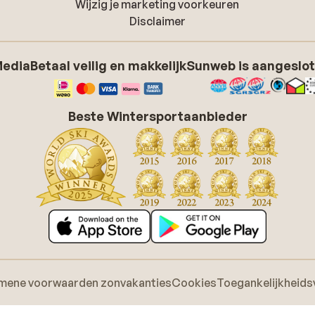
Wijzig je marketing voorkeuren
Disclaimer
Media
Betaal veilig en makkelijk
Sunweb is aangeslot
Beste Wintersportaanbieder
mene voorwaarden zonvakanties
Cookies
Toegankelijkheids