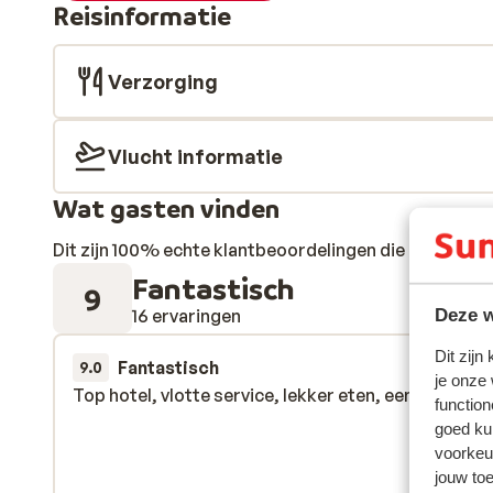
Reisinformatie
Verzorging
Vlucht informatie
Wat gasten vinden
Dit zijn 100% echte klantbeoordelingen die hun erva
Fantastisch
9
16 ervaringen
Deze w
Dit zijn
Fantastisch
22 mrt. 
9.0
je onze
Top hotel, vlotte service, lekker eten, een aanrader
Top hotel, vlotte service, lekker eten, een aanrader
function
goed ku
voorkeu
jouw to