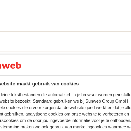
ring met ons product oprecht weergeven.
Meer over reviews
ebsite maakt gebruik van cookies
Meest geboekt door met p
 kleine tekstbestanden die automatisch in je browser worden geïnstalle
2026
Fantastisch
22 feb.
10
 website bezoekt. Standaard gebruiken we bij Sunweb Group GmbH
!
!
This is the 2nd time I've booked with Sunweb and it
This is the 2nd time I've booked with Sunweb and it
ele cookies die ervoor zorgen dat de website goed werkt en dat je alle
won't be the last! The meet and great is great, you 
won't be the last! The meet and great is great, you 
nt gebruiken, analytische cookies om onze website te verbeteren en
in safe hands from start to finish. It was my 5th ti
in safe hands from start to finish. It was my 5th ti
rscookies om de door jou ingevoerde informatie voor je te onthouden
that we stayed at hotel sporting, I can highly
that we stayed at hotel sporting, I can highly
estemming maken we ook gebruik van marketingcookies waarmee w