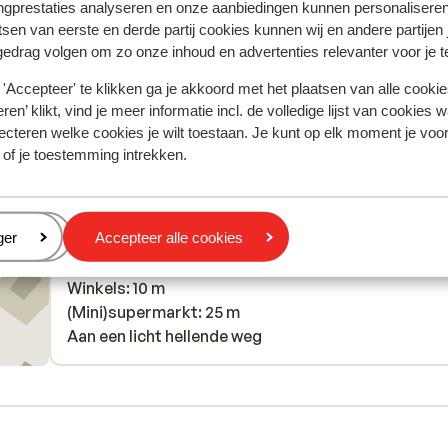
recommend it to anyone wishing to stay within Pas
recommend it to anyone wishing to stay wit...
meer
ngprestaties analyseren en onze aanbiedingen kunnen personalisere
tsen van eerste en derde partij cookies kunnen wij en andere partijen
will be booking again next year!
Vertalen naar het Nederlands (NL)
gedrag volgen om zo onze inhoud en advertenties relevanter voor je 
Yes
Met partner
'Accepteer' te klikken ga je akkoord met het plaatsen van alle cookies
ren’ klikt, vind je meer informatie incl. de volledige lijst van cookies w
ecteren welke cookies je wilt toestaan. Je kunt op elk moment je voo
 of je toestemming intrekken.
Afstanden
In het centrum
eren
ger
Accepteer alle cookies
Skipiste: 25 m
Skilift: 25 m
Winkels: 10 m
(Mini)supermarkt: 25 m
Aan een licht hellende weg