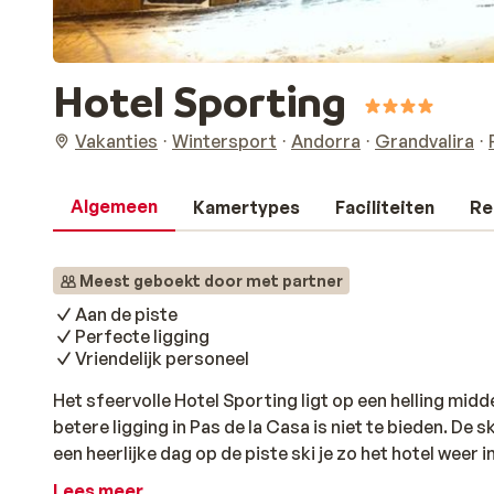
Hotel Sporting
Vakanties
Wintersport
Andorra
Grandvalira
Algemeen
Kamertypes
Faciliteiten
Re
Meest geboekt door met partner
Aan de piste
Perfecte ligging
Vriendelijk personeel
Het sfeervolle Hotel Sporting ligt op een helling midd
betere ligging in Pas de la Casa is niet te bieden. De sk
een heerlijke dag op de piste ski je zo het hotel weer i
naast het hotel. De kamers zijn trendy en comfortabel
Lees meer