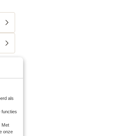
artner
erd als
 2026
 functies
feel
feel
me
me
. Met
e onze