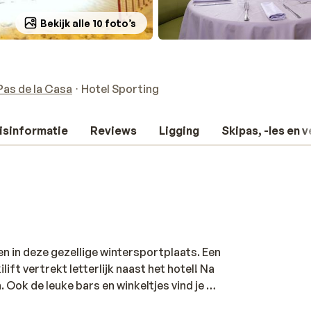
Bekijk alle 10 foto’s
Pas de la Casa
Hotel Sporting
isinformatie
Reviews
Ligging
Skipas, -les en 
en in deze gezellige wintersportplaats. Een
ilift vertrekt letterlijk naast het hotel! Na
n. Ook de leuke bars en winkeltjes vind je pal
 ingericht en van alle gemakken voorzien.