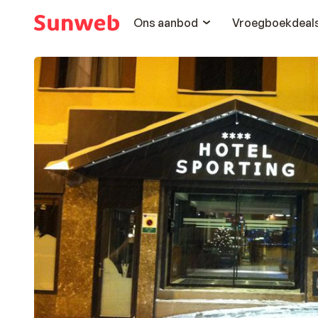
Ons aanbod
Vroegboekdeal