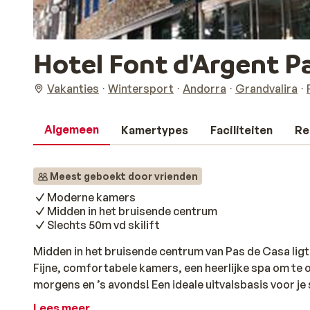
Hotel Font d'Argent P
Vakanties
Wintersport
Andorra
Grandvalira
Algemeen
Kamertypes
Faciliteiten
Re
Meest geboekt door vrienden
Moderne kamers
Midden in het bruisende centrum
Slechts 50m vd skilift
Midden in het bruisende centrum van Pas de Casa ligt
Fijne, comfortabele kamers, een heerlijke spa om te 
morgens en ’s avonds! Een ideale uitvalsbasis voor je 
Lees meer