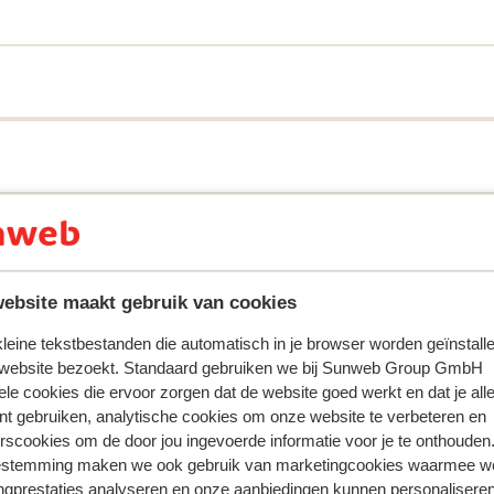
ring met ons product oprecht weergeven.
Meer over reviews
ebsite maakt gebruik van cookies
Meest geboekt door vr
 kleine tekstbestanden die automatisch in je browser worden geïnstalle
2026
Fantastisch
8 mrt.
 website bezoekt. Standaard gebruiken we bij Sunweb Group GmbH
8.3
ele cookies die ervoor zorgen dat de website goed werkt en dat je alle
 to
 to
Alhoewel alles schoon was was de kamer wat
Alhoewel alles schoon was was de kamer wat
nt gebruiken, analytische cookies om onze website te verbeteren en
port
port
gedateerd. De kleurstelling doet donker aan , beet
gedateerd. De kleurstelling doet donker aan , beet
rscookies om de door jou ingevoerde informatie voor je te onthouden
jaren 70/80. Details: erg beschadigd rolgordijn,
jaren 70/80. Details: erg beschadigd rolgordijn,
estemming maken we ook gebruik van marketingcookies waarmee w
lichtknopje wat er steeds afviel, geen stopcontac
lichtknopje wat er steeds afviel, geen stopcontac
ngprestaties analyseren en onze aanbiedingen kunnen personalisere