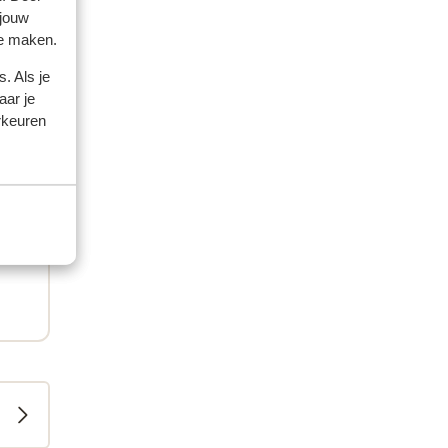
 jouw
te maken.
. Als je
aar je
rkeuren