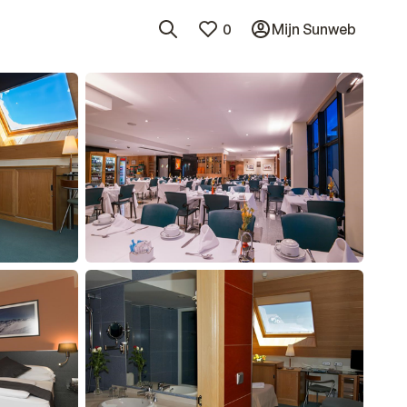
0
Mijn Sunweb