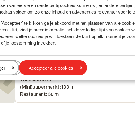
naast het bed
naast het bed
tsen van eerste en derde partij cookies kunnen wij en andere partijen
ty
gedrag volgen om zo onze inhoud en advertenties relevanter voor je 
Anoniem
Met partner
gs
'Accepteer' te klikken ga je akkoord met het plaatsen van alle cookies
he
ren’ klikt, vind je meer informatie incl. de volledige lijst van cookies w
ecteren welke cookies je wilt toestaan. Je kunt op elk moment je voo
 are
 of je toestemming intrekken.
the
Afstanden
ou
Centrum: 0 m
eren
ger
Accepteer alle cookies
Skilift: 50 m
Winkels: 50 m
(Mini)supermarkt: 100 m
Restaurant: 50 m