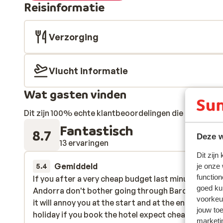
Reisinformatie
Verzorging
Vlucht informatie
Wat gasten vinden
Dit zijn 100% echte klantbeoordelingen die hun erva
Fantastisch
8.7
Deze w
13 ervaringen
Dit zijn
Gemiddeld
8 mrt. 
je onze
5.4
function
If you after a very cheap budget last minute holiday
If you after a very cheap budget last minute holiday
goed ku
Andorra don't bother going through Barcelona Air
Andorra don't bother going through Barcelona Air
voorkeu
it will annoy you at the start and at the end of the
it will annoy you at the start and at the end of the
jouw to
holiday if you book the hotel expect cheap don't
holiday if you book the hotel expect cheap don't
marketi