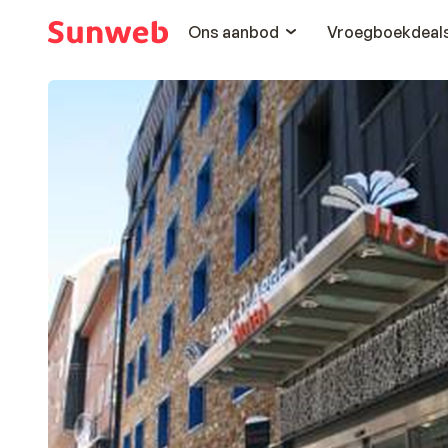
Ons aanbod
Vroegboekdeal