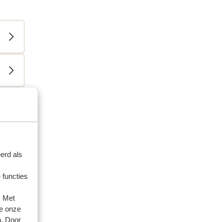
ienden
erd als
 2026
 functies
je
je
. Met
e onze
ten
ten
n. Door