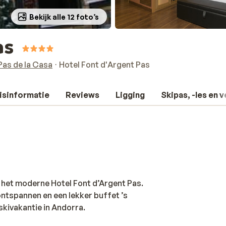
Bekijk alle 12 foto’s
as
Pas de la Casa
Hotel Font d'Argent Pas
isinformatie
Reviews
Ligging
Skipas, -les en 
 het moderne Hotel Font d’Argent Pas.
ontspannen en een lekker buffet ’s
skivakantie in Andorra.