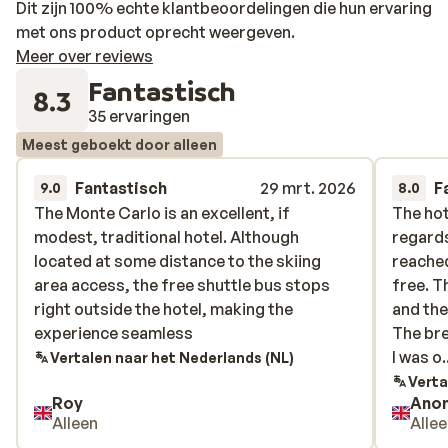
Dit zijn 100% echte klantbeoordelingen die hun ervaring
met ons product oprecht weergeven.
Meer over reviews
Fantastisch
8.3
35 ervaringen
Meest geboekt door alleen
Fantastisch
29 mrt. 2026
F
9.0
8.0
The Monte Carlo is an excellent, if
The Monte Carlo is an excellent, if
The hot
The hot
modest, traditional hotel. Although
modest, traditional hotel. Although
regards
regards
located at some distance to the skiing
located at some distance to the skiing
reached
reached
area access, the free shuttle bus stops
area access, the free shuttle bus stops
free. T
free. T
right outside the hotel, making the
right outside the hotel, making the
and the
and the
experience seamless
experience seamless
The bre
The bre
I was ok
I was o.
Vertalen naar het Nederlands (NL)
and wou
Verta
Roy
Ano
option 
Alleen
Alle