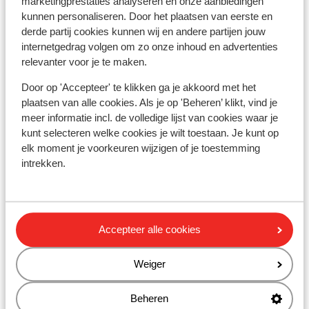
marketingprestaties analyseren en onze aanbiedingen
Restaurant: 50 m
kunnen personaliseren. Door het plaatsen van eerste en
derde partij cookies kunnen wij en andere partijen jouw
Skipas, -les en verhuur
internetgedrag volgen om zo onze inhoud en advertenties
relevanter voor je te maken.
Skipas
Door op 'Accepteer' te klikken ga je akkoord met het
plaatsen van alle cookies. Als je op 'Beheren’ klikt, vind je
meer informatie incl. de volledige lijst van cookies waar je
Skilessen
kunt selecteren welke cookies je wilt toestaan. Je kunt op
elk moment je voorkeuren wijzigen of je toestemming
Skimateriaal
intrekken.
Andere accommodaties in Grandvalira
Accepteer alle cookies
Lodge Park Hotel
Weiger
Hotel Cristina
Beheren