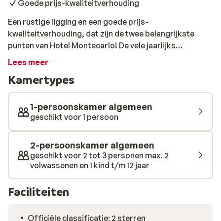
Goede prijs-kwaliteitverhouding
Een rustige ligging en een goede prijs-
kwaliteitverhouding, dat zijn de twee belangrijkste
punten van Hotel Montecarlo! De vele jaarlijks
terugkerende Nederlandse gasten zijn vooral
Lees meer
enthousiast over de gezelligheid in de bar en de
Kamertypes
vriendelijkheid van het personeel. Hier hangt een
ontspannen sfeer waar niets moet en alles mag. De
skibus, die je snel naar de gondel brengt stopt vlak
1-persoonskamer algemeen
voor het hotel, zo ben je lekker snel bij de lift.
geschikt voor 1 persoon
2-persoonskamer algemeen
geschikt voor 2 tot 3 personen max. 2
volwassenen en 1 kind t/m 12 jaar
Faciliteiten
Officiële classificatie: 2 sterren