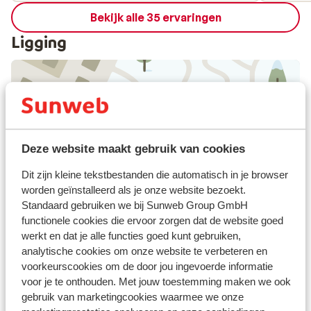
Bekijk alle 35 ervaringen
Ligging
Bekijk op kaart
Deze website maakt gebruik van cookies
Dit zijn kleine tekstbestanden die automatisch in je browser
worden geïnstalleerd als je onze website bezoekt.
Afstanden
Standaard gebruiken we bij Sunweb Group GmbH
Centrum: 800 m
functionele cookies die ervoor zorgen dat de website goed
werkt en dat je alle functies goed kunt gebruiken,
Skipiste: 5 km
analytische cookies om onze website te verbeteren en
Skibushalte: 10 m
voorkeurscookies om de door jou ingevoerde informatie
Skilift: 800 m
voor je te onthouden. Met jouw toestemming maken we ook
Skischool: 750 m
gebruik van marketingcookies waarmee we onze
Winkels: 100 m