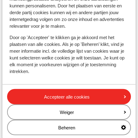
kunnen personaliseren. Door het plaatsen van eerste en
Résidence Les Chalets de Valoria -
derde partij cookies kunnen wij en andere partijen jouw
Voordeeltarief
internetgedrag volgen om zo onze inhoud en advertenties
relevanter voor je te maken.
Résidence P&V Le Thabor
Door op 'Accepteer' te klikken ga je akkoord met het
plaatsen van alle cookies. Als je op 'Beheren’ klikt, vind je
Résidence P&V Le Thabor - Voordeeltarief
meer informatie incl. de volledige lijst van cookies waar je
kunt selecteren welke cookies je wilt toestaan. Je kunt op
elk moment je voorkeuren wijzigen of je toestemming
Résidence Les Chalets du Galibier
intrekken.
Résidence Les Chalets du Galibier -
Voordeeltarief
Accepteer alle cookies
Résidence Vacancéole Le Hameau de Valloire
Weiger
Village Club Neaclub La Lauza
Beheren