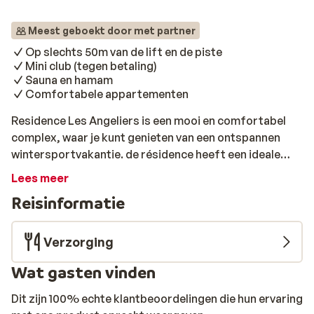
Meest geboekt door met partner
Op slechts 50m van de lift en de piste
Mini club (tegen betaling)
Sauna en hamam
Comfortabele appartementen
Residence Les Angeliers is een mooi en comfortabel
complex, waar je kunt genieten van een ontspannen
wintersportvakantie. de résidence heeft een ideale
ligging op slechts 50 meter van de skilift en de piste, en
Lees meer
in het centrum van het gezellige Valmeinier 1500. De
Reisinformatie
appartementen zijn gezellig en comfortabel ingericht.
Na een dag op de piste is het heerlijk ontspannen in de
sauna en hamam, terwijl de kinderen zich vermaken bij
Verzorging
in de mini club. Of je kunt nog even lekker het dorp in,
Wat gasten vinden
om wat te winkelen of om iets te drinken in een van de
gezellige bars.
Dit zijn 100% echte klantbeoordelingen die hun ervaring