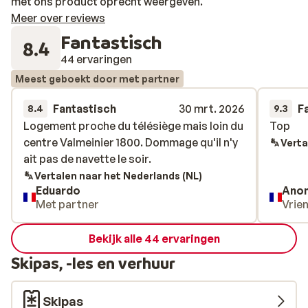
met ons product oprecht weergeven.
Meer over reviews
Fantastisch
8.4
44 ervaringen
Meest geboekt door met partner
Fantastisch
30 mrt. 2026
F
8.4
9.3
Logement proche du télésiège mais loin du
Logement proche du télésiège mais loin du
Top
Top
centre Valmeinier 1800. Dommage qu'il n'y
centre Valmeinier 1800. Dommage qu'il n'y
Verta
ait pas de navette le soir.
ait pas de navette le soir.
Vertalen naar het Nederlands (NL)
Eduardo
Ano
Met partner
Vrie
Bekijk alle 44 ervaringen
Skipas, -les en verhuur
Skipas