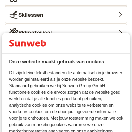
Skilessen
Skimateriaal
Andere accommodaties in Galibier
Thabor
Deze website maakt gebruik van cookies
Dit zijn kleine tekstbestanden die automatisch in je browser
Village Club Neaclub La Pulka
worden geïnstalleerd als je onze website bezoekt.
Standaard gebruiken we bij Sunweb Group GmbH
Chalet Le Panoramic
functionele cookies die ervoor zorgen dat de website goed
werkt en dat je alle functies goed kunt gebruiken,
analytische cookies om onze website te verbeteren en
Residence Les Angeliers
voorkeurscookies om de door jou ingevoerde informatie
voor je te onthouden. Met jouw toestemming maken we ook
Résidence Les Chalets de Valoria
gebruik van marketingcookies waarmee we onze
marketingprestaties analyseren en onze aanbiedingen