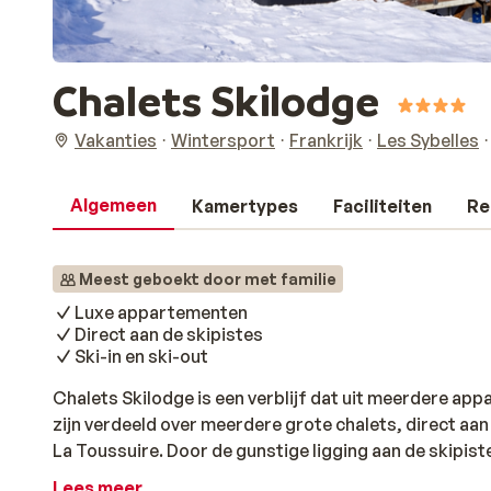
Chalets Skilodge
Vakanties
Wintersport
Frankrijk
Les Sybelles
Algemeen
Kamertypes
Faciliteiten
Re
Meest geboekt door met familie
Luxe appartementen
Direct aan de skipistes
Ski-in en ski-out
Chalets Skilodge is een verblijf dat uit meerdere a
zijn verdeeld over meerdere grote chalets, direct aan 
La Toussuire. Door de gunstige ligging aan de skipistes
binnen enkele minuten op de skipistes. Ideaal! De ap
Lees meer