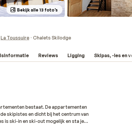
Bekijk alle 13 foto’s
La Toussuire
Chalets Skilodge
isinformatie
Reviews
Ligging
Skipas, -les en 
ppartementen bestaat. De appartementen
de skipistes en dicht bij het centrum van
 is ski-in en ski-out mogelijk en sta je
partementen zijn modern en luxe ingericht