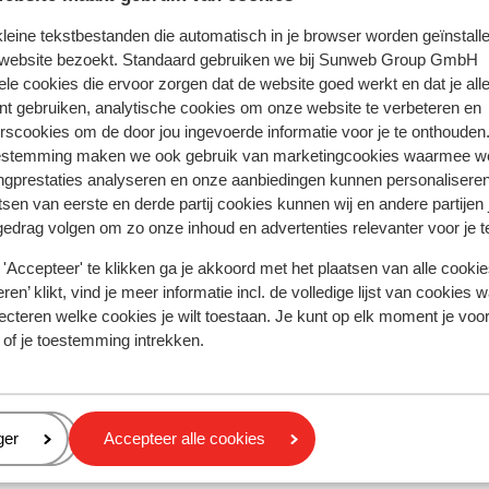
 kleine tekstbestanden die automatisch in je browser worden geïnstalle
 website bezoekt. Standaard gebruiken we bij Sunweb Group GmbH
ring met ons product oprecht weergeven.
Meer over reviews
ele cookies die ervoor zorgen dat de website goed werkt en dat je alle
nt gebruiken, analytische cookies om onze website te verbeteren en
rscookies om de door jou ingevoerde informatie voor je te onthouden
Meest geboekt door met f
estemming maken we ook gebruik van marketingcookies waarmee w
ngprestaties analyseren en onze aanbiedingen kunnen personalisere
 2026
Fantastisch
14 mrt.
10
tsen van eerste en derde partij cookies kunnen wij en andere partijen
Lake
Lake
Un appartement au pieds des pistes, très bien équ
Un appartement au pieds des pistes, très bien équ
gedrag volgen om zo onze inhoud en advertenties relevanter voor je 
ser
ser
Vertalen naar het Nederlands (NL)
'Accepteer' te klikken ga je akkoord met het plaatsen van alle cookies
r let
r let
ren’ klikt, vind je meer informatie incl. de volledige lijst van cookies w
m
m
ecteren welke cookies je wilt toestaan. Je kunt op elk moment je voo
rer
 of je toestemming intrekken.
d
Anoniem
Met familie
 var
å
g
eren
ger
Accepteer alle cookies