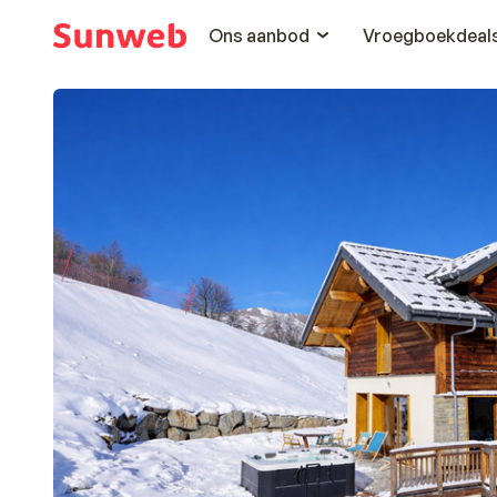
Ons aanbod
Vroegboekdeal