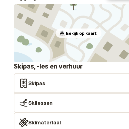
lejligheden.
Bekijk op kaart
Skipas, -les en verhuur
Skipas
Skilessen
Skimateriaal