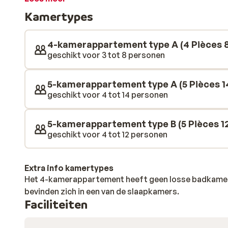
met een prachtig uitzicht op het winterse landschap. N
Kamertypes
heelijk thuiskomen. Geniet nog even van de zon op he
speel gezellig een spelletje met elkaar in de woonkam
dag de lekkerste gerechten klaar om vervolgens met z'
4-kamerappartement type A (4 Pièces 8
Chalets Skilodge is de ideale locatie voor een gezell
geschikt voor 3 tot 8 personen
vrienden.
5-kamerappartement type A (5 Pièces 1
geschikt voor 4 tot 14 personen
5-kamerappartement type B (5 Pièces 1
geschikt voor 4 tot 12 personen
Extra info kamertypes
Het 4-kamerappartement heeft geen losse badkamer.
bevinden zich in een van de slaapkamers.
Faciliteiten