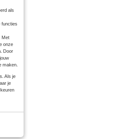
erd als
 functies
. Met
amilie
e onze
n. Door
 2026
 jouw
ipés
ipés
te maken.
. Als je
aar je
rkeuren