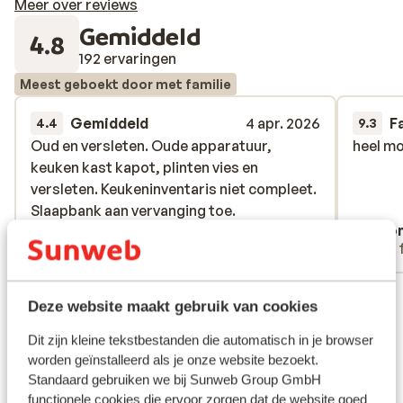
Meer over reviews
Gemiddeld
4.8
192 ervaringen
Meest geboekt door met familie
Gemiddeld
4 apr. 2026
F
4.4
9.3
Oud en versleten. Oude apparatuur,
Oud en versleten. Oude apparatuur,
heel mo
heel mo
keuken kast kapot, plinten vies en
keuken kast kapot, plinten vies en
versleten. Keukeninventaris niet compleet.
versleten. Keukeninventaris niet compleet.
Slaapbank aan vervanging toe.
Slaapbank aan vervanging toe.
Anoniem
Ano
Met familie
Met 
Bekijk alle 192 ervaringen
Deze website maakt gebruik van cookies
Ligging
Dit zijn kleine tekstbestanden die automatisch in je browser
worden geïnstalleerd als je onze website bezoekt.
Standaard gebruiken we bij Sunweb Group GmbH
functionele cookies die ervoor zorgen dat de website goed