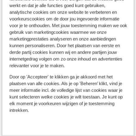
werkt en dat je alle functies goed kunt gebruiken,
Bekijk op kaart
analytische cookies om onze website te verbeteren en
voorkeurscookies om de door jou ingevoerde informatie
voor je te onthouden. Met jouw toestemming maken we ook
gebruik van marketingcookies waarmee we onze
marketingprestaties analyseren en onze aanbiedingen
Afstanden
kunnen personaliseren. Door het plaatsen van eerste en
Centrum: 500 m
derde partij cookies kunnen wij en andere partijen jouw
internetgedrag volgen om zo onze inhoud en advertenties
Skipiste: 100 m
relevanter voor je te maken.
Skilift: 200 m
Door op 'Accepteer' te klikken ga je akkoord met het
Skipas, -les en verhuur
plaatsen van alle cookies. Als je op 'Beheren’ klikt, vind je
meer informatie incl. de volledige lijst van cookies waar je
Skipas
kunt selecteren welke cookies je wilt toestaan. Je kunt op
elk moment je voorkeuren wijzigen of je toestemming
intrekken.
Skilessen
Skimateriaal