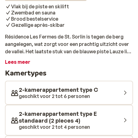
Vlak bij de piste en skilift
Zwembad en sauna
Brood bestelservice
Gezellige après-skibar
Résidence Les Fermes de St. Sorlin is tegen de berg
aangelegen, wat zorgt voor een prachtig uitzicht over
de vallei. Het laatste stuk van de blauwe piste Lauze ligt
op slechts 100 meter, waarna je super snel weer in de
Lees meer
lift omhoog zit. Ook het centrum ligt op loopafstand. Is
Kamertypes
het een lange dag geweest? Dan is het heerlijk om even
bij te komen in het binnenzwembad of de sauna. Heb je
toch nog wat energie over? Sluit je dan aan bij de altijd
2-kamerappartement type C
gezellige après-ski in de Yeti bar, die zich onder de
geschikt voor 2 tot 6 personen
residence bevindt. Om de volgende dag ook weer goed
te beginnen, is het mogelijk om 's avonds alvast verse
2-kamerappartement type E
croissantjes te bestellen voor de volgende ochtend. Zo
standaard (2 pieces 4)
hoef je je dag niet te beginnen in de rij bij de bakker,
geschikt voor 2 tot 4 personen
maar kun je heerlijk relaxed wakker worden. Dat is pas