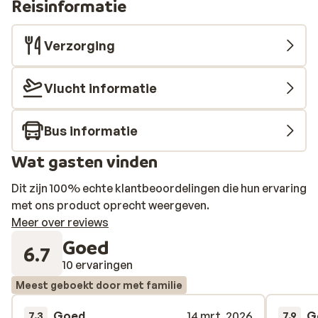
Reisinformatie
Verzorging
Vlucht informatie
Bus informatie
Wat gasten vinden
Dit zijn 100% echte klantbeoordelingen die hun ervaring
met ons product oprecht weergeven.
Meer over reviews
Goed
6.7
10 ervaringen
Meest geboekt door met familie
Goed
14 mrt. 2026
G
7.3
7.9