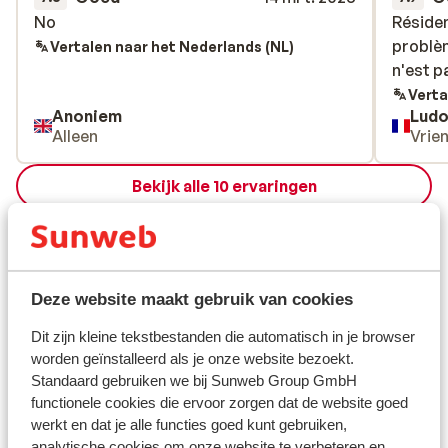
No
No
Résiden
Résiden
problèm
problèm
Vertalen naar het Nederlands (NL)
n'est p
n'est p
Verta
Anoniem
Lud
Alleen
Vrie
Bekijk alle 10 ervaringen
Ligging
Deze website maakt gebruik van cookies
Dit zijn kleine tekstbestanden die automatisch in je browser
Bekijk op kaart
worden geïnstalleerd als je onze website bezoekt.
Standaard gebruiken we bij Sunweb Group GmbH
functionele cookies die ervoor zorgen dat de website goed
werkt en dat je alle functies goed kunt gebruiken,
analytische cookies om onze website te verbeteren en