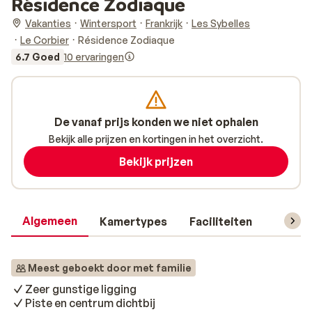
Résidence Zodiaque
Vakanties
Wintersport
Frankrijk
Les Sybelles
Le Corbier
Résidence Zodiaque
6.7 Goed
10 ervaringen
De vanaf prijs konden we niet ophalen
Bekijk alle prijzen en kortingen in het overzicht.
Bekijk prijzen
Algemeen
Kamertypes
Faciliteiten
Reisin
Meest geboekt door met familie
Zeer gunstige ligging
Piste en centrum dichtbij