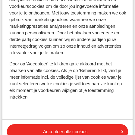
Afstanden
voorkeurscookies om de door jou ingevoerde informatie
Accommodatie verschillend van
voor je te onthouden. Met jouw toestemming maken we ook
inrichting/eigenaar
gebruik van marketingcookies waarmee we onze
In het centrum
marketingprestaties analyseren en onze aanbiedingen
Centrum: 0 m
kunnen personaliseren. Door het plaatsen van eerste en
Skipiste: 0 m
derde partij cookies kunnen wij en andere partijen jouw
Skilift: 20 m
internetgedrag volgen om zo onze inhoud en advertenties
relevanter voor je te maken.
Skipas, -les en verhuur
Door op 'Accepteer' te klikken ga je akkoord met het
plaatsen van alle cookies. Als je op 'Beheren’ klikt, vind je
Skipas
meer informatie incl. de volledige lijst van cookies waar je
kunt selecteren welke cookies je wilt toestaan. Je kunt op
elk moment je voorkeuren wijzigen of je toestemming
Skilessen
intrekken.
Skimateriaal
Andere accommodaties in Les
Accepteer alle cookies