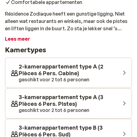
Comfortabele appartementen
Résidence Zodiaque heeft een gunstige ligging. Niet
alleen wat restaurants en winkels, maar ook de pistes
en liften liggen in de buurt. Zo sta je lekker snel ’s
morgens op de pistes. De appartementen zijn
Lees meer
comfortabel ingericht en beschikken over een kleine
Kamertypes
keuken. ’s Avonds kun je het gezellig maken en een
heerlijke maaltijd bereiden of een van de restaurants in
het centrum proberen.
2-kamerappartement type A (2
Pièces 6 Pers. Cabine)
geschikt voor 2 tot 6 personen
3-kamerappartement type A (3
Pièces 6 Pers. Pistes)
geschikt voor 2 tot 6 personen
3-kamerappartement type B (3
Pièces 6 Pers. Sud)