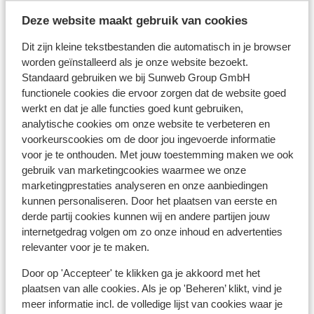
Restaurant: 400 m
Aan een licht hellende weg
Deze website maakt gebruik van cookies
Skipas, -les en verhuur
Dit zijn kleine tekstbestanden die automatisch in je browser
worden geïnstalleerd als je onze website bezoekt.
Standaard gebruiken we bij Sunweb Group GmbH
Skipas
functionele cookies die ervoor zorgen dat de website goed
werkt en dat je alle functies goed kunt gebruiken,
analytische cookies om onze website te verbeteren en
Skilessen
voorkeurscookies om de door jou ingevoerde informatie
voor je te onthouden. Met jouw toestemming maken we ook
gebruik van marketingcookies waarmee we onze
Skimateriaal
marketingprestaties analyseren en onze aanbiedingen
kunnen personaliseren. Door het plaatsen van eerste en
Andere accommodaties in Les
derde partij cookies kunnen wij en andere partijen jouw
internetgedrag volgen om zo onze inhoud en advertenties
Sybelles
relevanter voor je te maken.
Chalet la Marmotte
Door op 'Accepteer' te klikken ga je akkoord met het
plaatsen van alle cookies. Als je op 'Beheren’ klikt, vind je
meer informatie incl. de volledige lijst van cookies waar je
Chalets des Ecrins