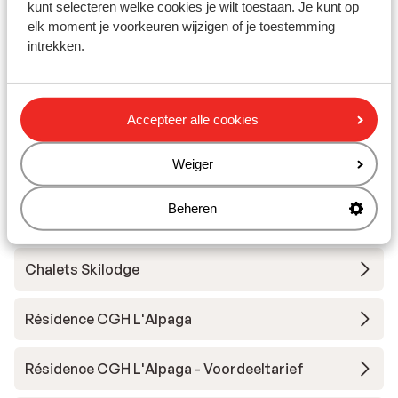
kunt selecteren welke cookies je wilt toestaan. Je kunt op
elk moment je voorkeuren wijzigen of je toestemming
intrekken.
Résidence Club MMV l'Etoile des Sybelles
Résidence Club MMV l'Etoile des Sybelles -
voordeeltarief
Accepteer alle cookies
Weiger
Résidence Le Hameau du Moulin
Beheren
Chalet Colette
Chalets Skilodge
Résidence CGH L'Alpaga
Résidence CGH L'Alpaga - Voordeeltarief