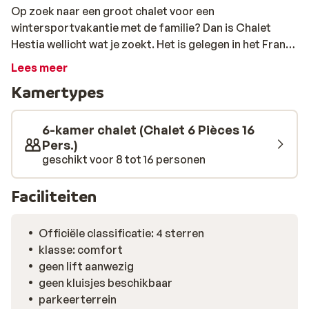
Op zoek naar een groot chalet voor een
wintersportvakantie met de familie? Dan is Chalet
Hestia wellicht wat je zoekt. Het is gelegen in het Franse
Le Corbier en biedt ruimte aan 16 personen. Niet alleen
Lees meer
de ruimte die je hier hebt is fijn. Ook de faciliteiten die
Kamertypes
aanwezig zijn maken een verblijf hier comfortabel:
denk aan, een sauna en jacuzzi om je koude lichaam in
op te warmen en een ruimte om je skispullen in op te
6-kamer chalet (Chalet 6 Pièces 16
bergen. Gaat er een kleintje mee op vakantie? Dan is
Pers.)
geschikt voor 8 tot 16 personen
het handig om te weten dat er ook een kinderstoel en
bedje aanwezig is. Geniet hier van quality time met
elkaar, maak de mooiste tochten op de skies en geniet
Faciliteiten
van het schitterende uitzicht op de omliggende bergen.
Officiële classificatie: 4 sterren
klasse: comfort
geen lift aanwezig
geen kluisjes beschikbaar
parkeerterrein