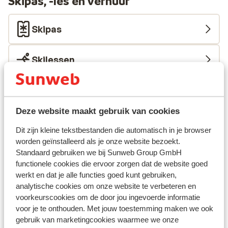
Skipas, -les en verhuur
Skipas
Skilessen
Skimateriaal
Deze website maakt gebruik van cookies
Andere accommodaties in Les
Dit zijn kleine tekstbestanden die automatisch in je browser
Sybelles
worden geïnstalleerd als je onze website bezoekt.
Standaard gebruiken we bij Sunweb Group GmbH
Chalet la Marmotte
functionele cookies die ervoor zorgen dat de website goed
werkt en dat je alle functies goed kunt gebruiken,
analytische cookies om onze website te verbeteren en
Chalets des Ecrins
voorkeurscookies om de door jou ingevoerde informatie
voor je te onthouden. Met jouw toestemming maken we ook
Résidence Club MMV l'Etoile des Sybelles
gebruik van marketingcookies waarmee we onze