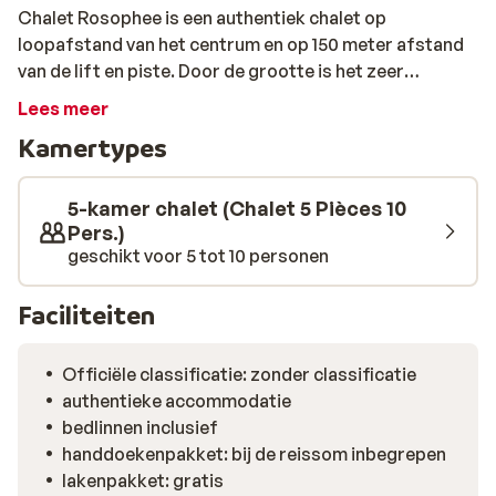
Chalet Rosophee is een authentiek chalet op
loopafstand van het centrum en op 150 meter afstand
van de lift en piste. Door de grootte is het zeer
geschikt voor een wintersportvakantie met familie of
Lees meer
een groep vrienden. Het chalet is traditioneel en
Kamertypes
sfeervol ingericht en voorzien van een sfeervolle open
keuken en een open haard. Er zijn in totaal 4
comfortabele slaapkamers en 2 badkamers. Een fijne
5-kamer chalet (Chalet 5 Pièces 10
extra is de privé sauna die bij het chalet hoort. Hier is
Pers.)
geschikt voor 5 tot 10 personen
het na een actieve dag in de frisse buitenlucht weer
heerlijk bijkomen van alle inspanning.
Faciliteiten
Officiële classificatie: zonder classificatie
authentieke accommodatie
bedlinnen inclusief
handdoekenpakket: bij de reissom inbegrepen
lakenpakket: gratis