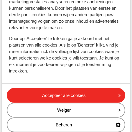
marketingprestaties analyseren en onze aanbiedingen
kunnen personaliseren. Door het plaatsen van eerste en
Résidence Club MMV l'Etoile des Sybelles -
derde partij cookies kunnen wij en andere partijen jouw
voordeeltarief
internetgedrag volgen om zo onze inhoud en advertenties
relevanter voor je te maken.
Résidence Le Hameau du Moulin
Door op 'Accepteer' te klikken ga je akkoord met het
plaatsen van alle cookies. Als je op 'Beheren’ klikt, vind je
meer informatie incl. de volledige lijst van cookies waar je
Chalet Colette
kunt selecteren welke cookies je wilt toestaan. Je kunt op
elk moment je voorkeuren wijzigen of je toestemming
Chalets Skilodge
intrekken.
Résidence CGH L'Alpaga
Accepteer alle cookies
Résidence CGH L'Alpaga - Voordeeltarief
Weiger
Chalets Lézami
Beheren