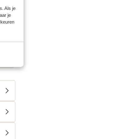
. Als je
aar je
rkeuren
r