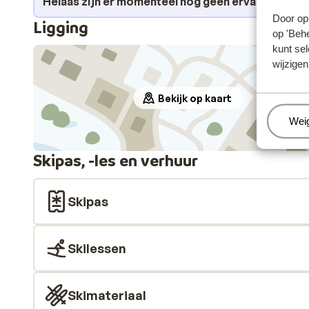
Helaas zijn er momenteel nog geen ervaringen v
Door op 
Ligging
op 'Behe
kunt sel
wijzigen
Bekijk op kaart
Beh
Wei
Skipas, -les en verhuur
Skipas
Skilessen
Skimateriaal