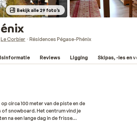
Bekijk alle 29 foto’s
énix
Le Corbier
Résidences Pégase-Phénix
isinformatie
Reviews
Ligging
Skipas, -les en 
 op circa 100 meter van de piste en de
i's of snowboard. Het centrum vind je
en na een lange dag in de frisse
l verschillend van inrichting en geschikt