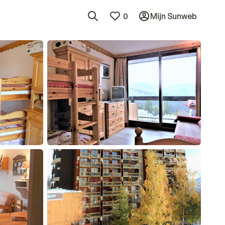
0
Mijn Sunweb