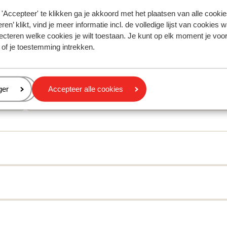
oor deze accommodatie.
'Accepteer' te klikken ga je akkoord met het plaatsen van alle cookies
ren’ klikt, vind je meer informatie incl. de volledige lijst van cookies w
ecteren welke cookies je wilt toestaan. Je kunt op elk moment je voo
Afstanden
 of je toestemming intrekken.
Accommodatie verschillend van inrichting/eigenaa
Centrum: 50 m
Skipiste: 100 m
eren
ger
Accepteer alle cookies
Skilift: 100 m