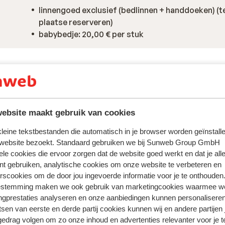
linnengoed exclusief (bedlinnen + handdoeken) (t
plaatse reserveren)
babybedje: 20,00 € per stuk
ebsite maakt gebruik van cookies
 kleine tekstbestanden die automatisch in je browser worden geïnstalle
 website bezoekt. Standaard gebruiken we bij Sunweb Group GmbH
ele cookies die ervoor zorgen dat de website goed werkt en dat je alle
nt gebruiken, analytische cookies om onze website te verbeteren en
rscookies om de door jou ingevoerde informatie voor je te onthouden
estemming maken we ook gebruik van marketingcookies waarmee w
ngprestaties analyseren en onze aanbiedingen kunnen personalisere
tsen van eerste en derde partij cookies kunnen wij en andere partijen
gedrag volgen om zo onze inhoud en advertenties relevanter voor je 