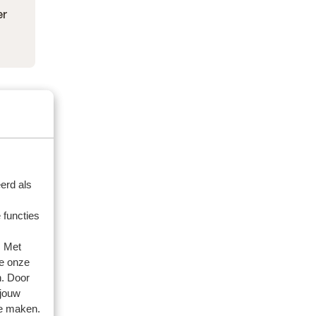
er
erd als
 functies
. Met
e onze
n. Door
 jouw
te maken.