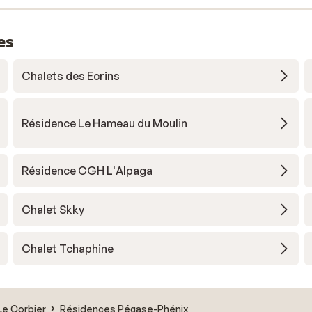
es
Chalets des Ecrins
Résidence Le Hameau du Moulin
Résidence CGH L'Alpaga
Chalet Skky
Chalet Tchaphine
Le Corbier
Résidences Pégase-Phénix