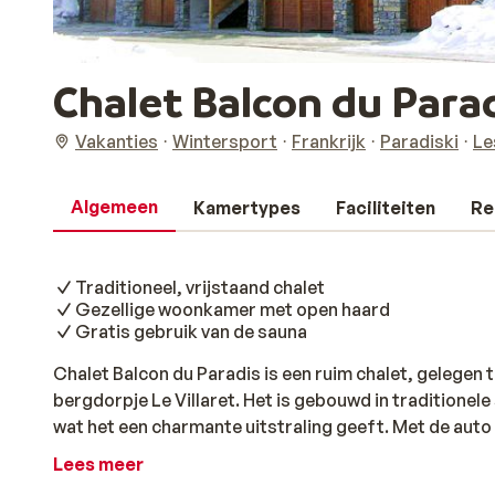
Chalet Balcon du Para
Vakanties
Wintersport
Frankrijk
Paradiski
Le
Algemeen
Kamertypes
Faciliteiten
Re
Traditioneel, vrijstaand chalet
Gezellige woonkamer met open haard
Gratis gebruik van de sauna
Chalet Balcon du Paradis is een ruim chalet, gelegen t
bergdorpje Le Villaret. Het is gebouwd in traditionele
wat het een charmante uitstraling geeft. Met de auto b
Peisey vind je al op 600 meter van het chalet. De Lonzag
Lees meer
het skigebied Peisey-Vallandry, ligt op 350 meter. Cha