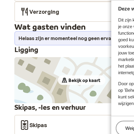
Deze w
Verzorging
Dit zijn
Wat gasten vinden
je onze
function
Helaas zijn er momenteel nog geen ervaringen v
goed ku
voorkeu
Ligging
jouw to
marketi
het plaa
internet
Bekijk op kaart
Door op 
op 'Behe
kunt sel
wijzigen
Skipas, -les en verhuur
Skipas
Beh
Wei