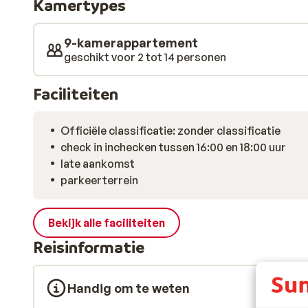
Kamertypes
verdiepingen en heeft een gezellige woonkamer met o
houten balken, de grote ramen die voor een prachtig u
versieringen. Er is een grote eetruimte en een volledi
9-kamerappartement
frisse buitenlucht is het weer heerlijk opwarmen voor
geschikt voor 2 tot 14 personen
gedeeld wordt met het naastgelegen chalet.
Faciliteiten
Officiële classificatie: zonder classificatie
check in inchecken tussen 16:00 en 18:00 uur
late aankomst
parkeerterrein
Bekijk alle faciliteiten
Reisinformatie
Handig om te weten