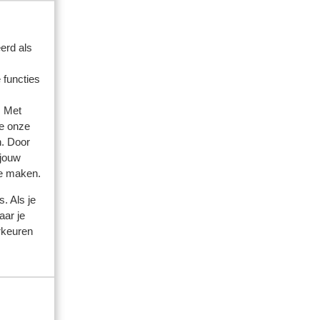
erd als
 functies
. Met
e onze
n. Door
 jouw
te maken.
. Als je
aar je
rkeuren