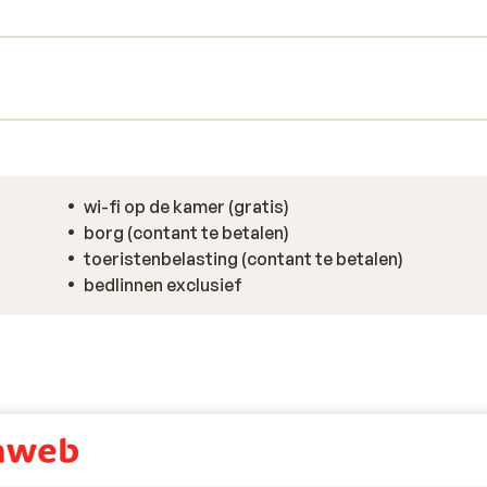
pen haard. Wat opvalt binnen zijn de
itzicht zorgen en de vele authentieke
g ingerichte open keuken. Na een dag in de
 de open haard of in de sauna, welke
wi-fi op de kamer (gratis)
borg (contant te betalen)
toeristenbelasting (contant te betalen)
bedlinnen exclusief