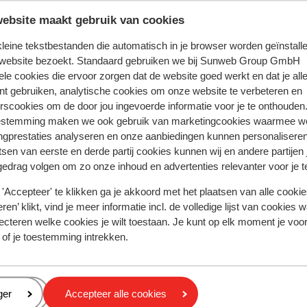
ebsite maakt gebruik van cookies
 kleine tekstbestanden die automatisch in je browser worden geïnstalle
 website bezoekt. Standaard gebruiken we bij Sunweb Group GmbH
ele cookies die ervoor zorgen dat de website goed werkt en dat je alle
oor deze accommodatie.
nt gebruiken, analytische cookies om onze website te verbeteren en
rscookies om de door jou ingevoerde informatie voor je te onthouden
estemming maken we ook gebruik van marketingcookies waarmee w
ngprestaties analyseren en onze aanbiedingen kunnen personalisere
Afstanden
tsen van eerste en derde partij cookies kunnen wij en andere partijen
Centrum: 600 m
gedrag volgen om zo onze inhoud en advertenties relevanter voor je 
Skipiste: 350 m
'Accepteer' te klikken ga je akkoord met het plaatsen van alle cookies
Skilift: 450 m
ren’ klikt, vind je meer informatie incl. de volledige lijst van cookies w
Winkels: 600 m
ecteren welke cookies je wilt toestaan. Je kunt op elk moment je voo
 of je toestemming intrekken.
eren
ger
Accepteer alle cookies