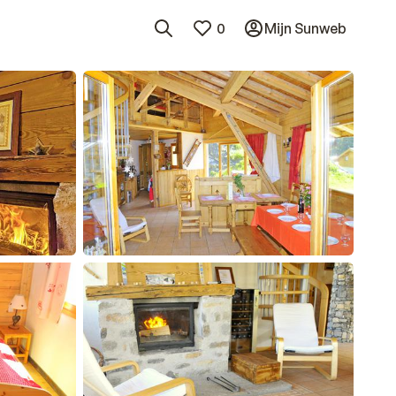
0
Mijn Sunweb