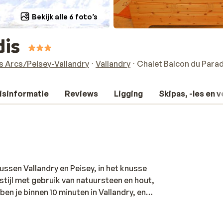
Bekijk alle 6 foto’s
dis
s Arcs/Peisey-Vallandry
Vallandry
Chalet Balcon du Parad
isinformatie
Reviews
Ligging
Skipas, -les en 
ussen Vallandry en Peisey, in het knusse
 stijl met gebruik van natuursteen en hout,
en je binnen 10 minuten in Vallandry, en
ne skilift, die je afzet in het hartje van
let Balcon du Paradis bestaat uit drie