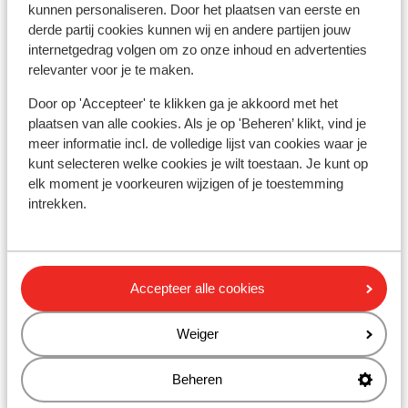
kunnen personaliseren. Door het plaatsen van eerste en
Skipas
derde partij cookies kunnen wij en andere partijen jouw
internetgedrag volgen om zo onze inhoud en advertenties
relevanter voor je te maken.
Skilessen
Door op 'Accepteer' te klikken ga je akkoord met het
plaatsen van alle cookies. Als je op 'Beheren’ klikt, vind je
Skimateriaal
meer informatie incl. de volledige lijst van cookies waar je
kunt selecteren welke cookies je wilt toestaan. Je kunt op
elk moment je voorkeuren wijzigen of je toestemming
Andere accommodaties in Les
intrekken.
Arcs/Peisey-Vallandry
Hotel Taj I Mah
Accepteer alle cookies
Les Chalets des Deux Domaines
Weiger
Résidence Maeva Home - Arc 1950 Le Village
Beheren