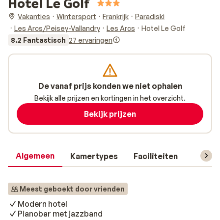
Hotel Le Golf
Vakanties
Wintersport
Frankrijk
Paradiski
Les Arcs/Peisey-Vallandry
Les Arcs
Hotel Le Golf
8.2 Fantastisch
27 ervaringen
De vanaf prijs konden we niet ophalen
Bekijk alle prijzen en kortingen in het overzicht.
Bekijk prijzen
Algemeen
Kamertypes
Faciliteiten
Reisin
Meest geboekt door vrienden
Modern hotel
Pianobar met jazzband