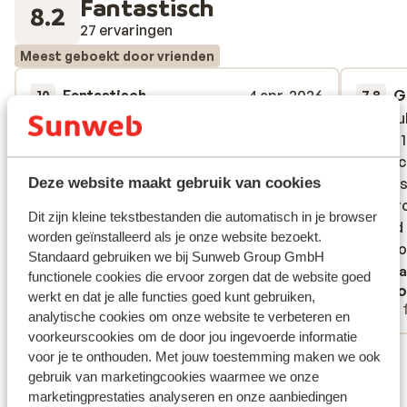
Fantastisch
8.2
27 ervaringen
Meest geboekt door vrienden
Fantastisch
4 apr. 2026
G
10
7.8
Excellent accommodation, fantastic
Excellent accommodation, fantastic
We coul
We coul
location with comfy room, great facilities
location with comfy room, great facilities
have a 
have a 
and excellent food. Highly recommend
and excellent food. Highly recommend
in, whi
in, whi
Sunweb, this is our fourth time using them
Sunweb, this is our fourth time using them
dosnt s
dosnt s
Deze website maakt gebruik van cookies
and will book with them for next year.
and will book with them for next year.
was bro
was bro
Dit zijn kleine tekstbestanden die automatisch in je browser
Always a great booking process, price and
Always a great booking process, price and
looked 
looked 
worden geïnstalleerd als je onze website bezoekt.
service.
service.
liked to
liked to
Standaard gebruiken we bij Sunweb Group GmbH
Vertalen naar het Nederlands (NL)
Verta
functionele cookies die ervoor zorgen dat de website goed
Andrew Howe
Nico
werkt en dat je alle functies goed kunt gebruiken,
Alleenstaande ouder
Met 
analytische cookies om onze website te verbeteren en
voorkeurscookies om de door jou ingevoerde informatie
Bekijk alle 27 ervaringen
voor je te onthouden. Met jouw toestemming maken we ook
gebruik van marketingcookies waarmee we onze
Skipas, -les en verhuur
marketingprestaties analyseren en onze aanbiedingen