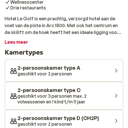
Wellnesscenter
Drie restaurants
Hotel Le Golf is een prachtig, verzorgd hotel aan de
voet van de piste in Arc 1800. Met ook het centrum en
de skilift om de hoek heeft het een ideale ligging voor
een geslaagde wintersportvakantie. Het hotel is
Lees meer
sfeervol en modern ingericht en biedt vele extra
Kamertypes
faciliteiten. Zo is een gezellige pianobar met open
haard en jazzband, een uitgebreid wellnesscenter en
maar liefst drie verschillende restaurants. Daar kun je
2-persoonskamer type A
jezelf dus prima een week vermaken!
geschikt voor 2 personen
2-persoonskamer type C
geschikt voor 3 personen max. 2
volwassenen en 1 kind t/m 11 jaar
2-persoonskamer type D (CH2P)
geschikt voor 2 personen