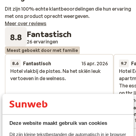
Dit zijn 100% echte klantbeoordelingen die hun ervaring
met ons product oprecht weergeven.
Meer over reviews
Fantastisch
8.8
26 ervaringen
Meest geboekt door met familie
Fantastisch
15 apr. 2026
F
8.6
9.7
Hotel vlakbij de pistes. Na het skiën leuk
Hotel vlakbij de pistes. Na het skiën leuk
Hotel E
Hotel E
vertoeven in de welness.
vertoeven in de welness.
apartm
apartm
The ess
The ess
on thr l
on thr l
great h
great h
Verta
Buyck Robin
Ano
Vrienden
Met 
Deze website maakt gebruik van cookies
Dit zijn kleine tekstbestanden die automatisch in je browser
Bekijk alle 26 ervaringen