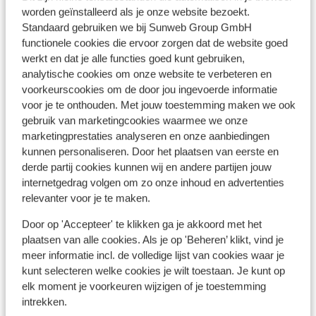
worden geïnstalleerd als je onze website bezoekt.
Ligging
Standaard gebruiken we bij Sunweb Group GmbH
functionele cookies die ervoor zorgen dat de website goed
werkt en dat je alle functies goed kunt gebruiken,
analytische cookies om onze website te verbeteren en
voorkeurscookies om de door jou ingevoerde informatie
voor je te onthouden. Met jouw toestemming maken we ook
Bekijk op kaart
gebruik van marketingcookies waarmee we onze
marketingprestaties analyseren en onze aanbiedingen
kunnen personaliseren. Door het plaatsen van eerste en
derde partij cookies kunnen wij en andere partijen jouw
internetgedrag volgen om zo onze inhoud en advertenties
Afstanden
relevanter voor je te maken.
Centrum: 750 m
Skipiste: 0 m
Door op 'Accepteer' te klikken ga je akkoord met het
Direct aan de skipiste
plaatsen van alle cookies. Als je op 'Beheren’ klikt, vind je
meer informatie incl. de volledige lijst van cookies waar je
Skilift: 250 m
kunt selecteren welke cookies je wilt toestaan. Je kunt op
Skipas, -les en verhuur
elk moment je voorkeuren wijzigen of je toestemming
intrekken.