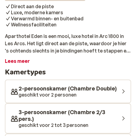
Direct aan de piste
Luxe, moderne kamers
Verwarmd binnen- en buitenbad
Wellnessfaciliteiten
Aparthotel Eden is een mooi, luxe hotel in Arc 1800 in
Les Arcs. Het ligt direct aan de piste, waardoor je hier
's ochtends slechts in je bindingen hoeft te stappen en
je kunt aan je sportieve dag beginnen. De kamers en
Lees meer
suites zijn modern en zeer sfeervol ingericht en zijn
Kamertypes
naast een fijne slaap- en badkamer ook voorzien van
een kitchenette. Kom je wat vermoeid terug van een dag
skiën? Dan kun je terecht in het wellness gedeelte, waar
2-persoonskamer (Chambre Double)
je weer heerlijk kunt ontspannen in het verwarmde
geschikt voor 2 personen
binnen- en buitenbad, de sauna, jacuzzi of het
stoombad.
3-persoonskamer (Chambre 2/3
pers.)
geschikt voor 2 tot 3 personen