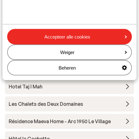
Skipas
Skilessen
Accepteer alle cookies
Skimateriaal
Weiger
Andere accommodaties in Les
Beheren
Arcs/Peisey-Vallandry
Hotel Taj I Mah
Les Chalets des Deux Domaines
Résidence Maeva Home - Arc 1950 Le Village
Hôtel la Cachette