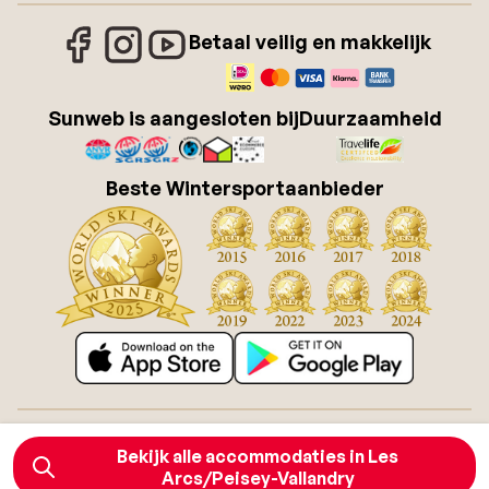
Betaal veilig en makkelijk
Sunweb is aangesloten bij
Duurzaamheid
Beste Wintersportaanbieder
Over Sunweb
Vacatures
Bekijk alle accommodaties in Les
Algemene voorwaarden zonvakanties
Cookies
Arcs/Peisey-Vallandry
Toegankelijkheidsverklaring
Disclaimer
Sitemap