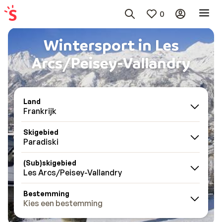
0
Wintersport in Les
Arcs/Peisey-Vallandry
Land
Frankrijk
Skigebied
Paradiski
(Sub)skigebied
Les Arcs/Peisey-Vallandry
Bestemming
Kies een bestemming