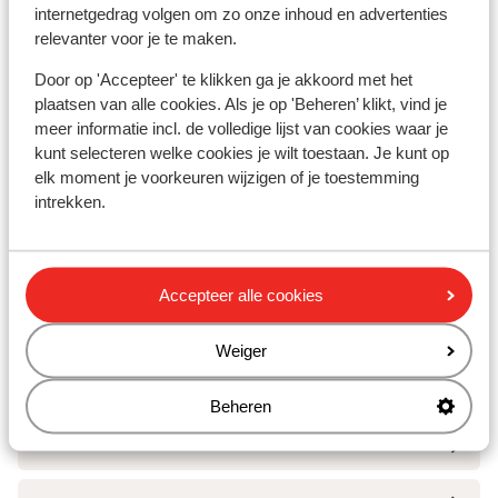
internetgedrag volgen om zo onze inhoud en advertenties
relevanter voor je te maken.
Door op 'Accepteer' te klikken ga je akkoord met het
plaatsen van alle cookies. Als je op 'Beheren’ klikt, vind je
meer informatie incl. de volledige lijst van cookies waar je
kunt selecteren welke cookies je wilt toestaan. Je kunt op
elk moment je voorkeuren wijzigen of je toestemming
intrekken.
Bourg Saint Maurice
Andere accommodaties in Les
Accepteer alle cookies
Arcs/Peisey-Vallandry
Weiger
Hotel Taj I Mah
Beheren
Les Chalets des Deux Domaines