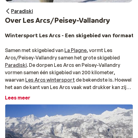
Paradiski
Over Les Arcs/Peisey-Vallandry
Wintersport Les Arcs - Een skigebied van formaat
Samen met skigebied van
La Plagne
, vormt Les
Arcs/Peisey-Vallandry samen het grote skigebied
Paradiski
. De dorpen Les Arcs en Peisey-Vallandry
vormen samen één skigebied van 200 kilometer,
waarvan
Les Arcs wintersport
de bekendste is. Hoewel
het aan de kant van Les Arcs vaak wat drukker kan zijn,
kun je rondom Peisey-Vallandry meestal nog heerlijk
Lees meer
rustig skiën. Dit is ook te zien aan de wachttijden bij de
skiliften, die hier bijna niet bestaan.
Voor de beginners zijn de pistes in de lager gelegen
delen bij Arc 1600 en 1800 ideaal om het skiën goed