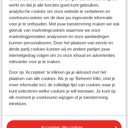
werkt en dat je alle functies goed kunt gebruiken,
Andere accommodaties in Les
analytische cookies om onze website te verbeteren en
Arcs/Peisey-Vallandry
voorkeurscookies om de door jou ingevoerde informatie
voor je te onthouden. Met jouw toestemming maken we ook
gebruik van marketingcookies waarmee we onze
Hotel Taj I Mah
marketingprestaties analyseren en onze aanbiedingen
kunnen personaliseren. Door het plaatsen van eerste en
Les Chalets des Deux Domaines
derde partij cookies kunnen wij en andere partijen jouw
internetgedrag volgen om zo onze inhoud en advertenties
relevanter voor je te maken.
Résidence Maeva Home - Arc 1950 Le Village
Door op 'Accepteer' te klikken ga je akkoord met het
plaatsen van alle cookies. Als je op 'Beheren’ klikt, vind je
Appart'hôtel Prestige Odalys Eden
meer informatie incl. de volledige lijst van cookies waar je
kunt selecteren welke cookies je wilt toestaan. Je kunt op
Hôtel la Cachette
elk moment je voorkeuren wijzigen of je toestemming
intrekken.
Résidence Les Alpages de Chantel
Accepteer alle cookies