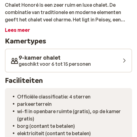
Chalet Honoré is een zeer ruim en luxe chalet. De
combinatie van traditionele en moderne elementen
geeft het chalet veel charme. Het ligt in Peisey, een
traditioneel dorp vlak bij Vallandry. Het chalet is
Lees meer
centraal gelegen met de pistes en de dichtstbijzijnde
Kamertypes
skilift op loopafstand. Het chalet is uitgerust met een
moderne, goed uitgeruste keuken en er is een lange
eettafel waar het 's avonds gezellig samenkomen is
9-kamer chalet
voor een goed diner of een spelletje. Of je kunt op de
geschikt voor 6 tot 15 personen
bank genieten van de open haard of weer even helemaal
tot jezelf komen in de privé sauna. Verder heeft iedere
Faciliteiten
slaapkamer een eigen badkamer, dus wachten voor de
douche is er gelukkig niet bij.
Officiële classificatie: 4 sterren
parkeerterrein
wi-fi in openbare ruimte (gratis), op de kamer
(gratis)
borg (contant te betalen)
elektriciteit (contant te betalen)