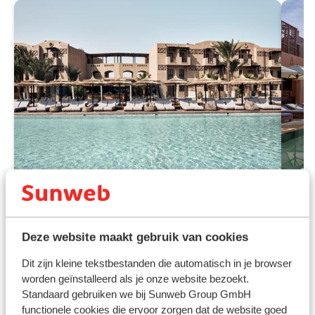
Fantastisch
8.8
Cook's Club El Gouna - adults
Ho
Deze website maakt gebruik van cookies
only
Re
El Gouna
Rode Zee
Egypte
El 
Dit zijn kleine tekstbestanden die automatisch in je browser
Adults only 16+
U
worden geïnstalleerd als je onze website bezoekt.
Privéstrand aan de lagune
N
Standaard gebruiken we bij Sunweb Group GmbH
Centrum El Gouna op loopafstand
U
functionele cookies die ervoor zorgen dat de website goed