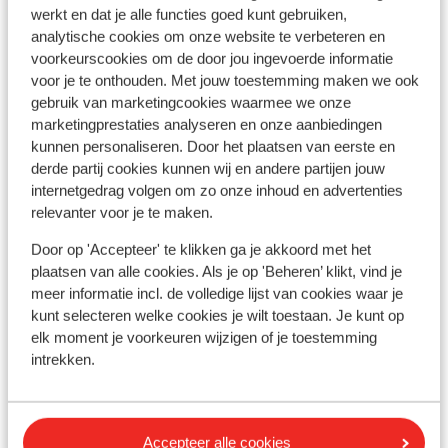
Verse cocktails en gerechten
G
werkt en dat je alle functies goed kunt gebruiken,
vanaf prijs p.p.
Zo 31 Jan. - Vr 5 Feb.
Zo 3
analytische cookies om onze website te verbeteren en
€ 511
Logies ontbijt
2
pers.
Logi
voorkeurscookies om de door jou ingevoerde informatie
voor je te onthouden. Met jouw toestemming maken we ook
Bekijk
gebruik van marketingcookies waarmee we onze
marketingprestaties analyseren en onze aanbiedingen
kunnen personaliseren. Door het plaatsen van eerste en
derde partij cookies kunnen wij en andere partijen jouw
internetgedrag volgen om zo onze inhoud en advertenties
relevanter voor je te maken.
Andere accommodaties in Rode Zee
Door op 'Accepteer' te klikken ga je akkoord met het
plaatsen van alle cookies. Als je op 'Beheren’ klikt, vind je
Vliegticket Hurghada
meer informatie incl. de volledige lijst van cookies waar je
kunt selecteren welke cookies je wilt toestaan. Je kunt op
elk moment je voorkeuren wijzigen of je toestemming
Hotel Beach Albatros Resort
intrekken.
Casa Cook El Gouna - adults only
Accepteer alle cookies