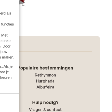
erd als
 functies
. Met
e onze
n. Door
 jouw
te maken.
. Als je
Populaire bestemmingen
aar je
Rethymnon
rkeuren
Hurghada
Albufeira
Hulp nodig?
Vragen & contact