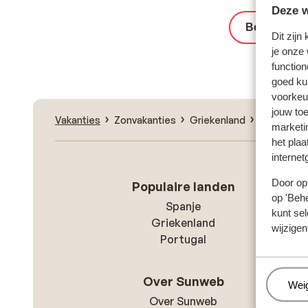
Deze w
Bekijk het 
Dit zijn
je onze
function
goed ku
voorkeu
jouw to
Vakanties
Zonvakanties
Griekenland
Kos
Kef
marketi
het plaa
internet
Door op 
Populaire landen
op 'Behe
Spanje
kunt sel
Griekenland
wijzigen
Portugal
Over Sunweb
Beh
Wei
Over Sunweb