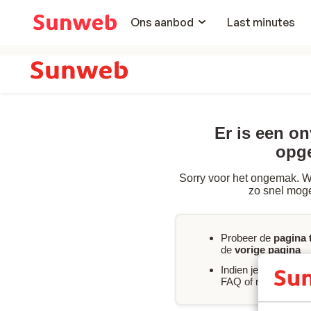
Ons aanbod
Last minutes
Er is een o
opg
Sorry voor het ongemak. We
zo snel moge
Probeer de
pagina 
de
vorige pagina
Indien je
direct hul
FAQ of neem
conta