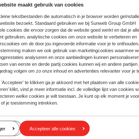
ebsite maakt gebruik van cookies
volledige aanbod
 kleine tekstbestanden die automatisch in je browser worden geïnstalle
 website bezoekt. Standaard gebruiken we bij Sunweb Group GmbH
ele cookies die ervoor zorgen dat de website goed werkt en dat je alle
nt gebruiken, analytische cookies om onze website te verbeteren en
rscookies om de door jou ingevoerde informatie voor je te onthouden
estemming maken we ook gebruik van marketingcookies waarmee w
alos
Ikos Aria
ngprestaties analyseren en onze aanbiedingen kunnen personalisere
tsen van eerste en derde partij cookies kunnen wij en andere partijen
gedrag volgen om zo onze inhoud en advertenties relevanter voor je 
'Accepteer' te klikken ga je akkoord met het plaatsen van alle cookies
Populaire regio's
ren’ klikt, vind je meer informatie incl. de volledige lijst van cookies w
Kreta
ecteren welke cookies je wilt toestaan. Je kunt op elk moment je voo
Gran Canaria
 of je toestemming intrekken.
Zakynthos
Privacy & cookies
eren
ger
Accepteer alle cookies
Privacy