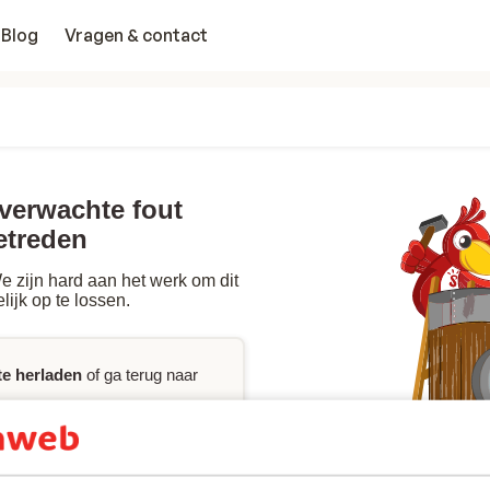
Blog
Vragen & contact
nverwachte fout
etreden
 zijn hard aan het werk om dit
lijk op te lossen.
te herladen
of ga terug naar
p
nodig hebt, raadpleeg dan de
ct
met ons op.