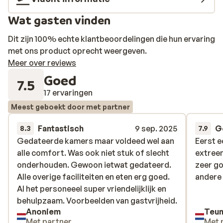
Er is geen druk animatieprogramma, maar er wordt
geregeld een gezellige avond georganiseerd waar je
Wat gasten vinden
lekker mee kunt zingen met de karaoke of van typisch
Griekse dans kunt genieten. Boek je op basis van all
Dit zijn 100% echte klantbeoordelingen die hun ervaring
inclusive dan staat het buffet uitnodigend voor je klaar
met ons product oprecht weergeven.
en is het smullen van de speciale gerechtjes. Trakteer
Meer over reviews
jezelf eens op een versgebakken pizza uit de houtoven.
Goed
7.5
Voor de kinderen is er een apart buffetje en kunnen zij
17 ervaringen
hun eigen bordje opscheppen. Geniet ervan!
Meest geboekt door met partner
Fantastisch
9 sep. 2025
G
8.3
7.9
Gedateerde kamers maar voldeed wel aan
Gedateerde kamers maar voldeed wel aan
Eerst 
Eerst 
alle comfort. Was ook niet stuk of slecht
alle comfort. Was ook niet stuk of slecht
extreem
extreem
onderhouden. Gewoon ietwat gedateerd.
onderhouden. Gewoon ietwat gedateerd.
zeer go
zeer go
Alle overige faciliteiten en eten erg goed.
Alle overige faciliteiten en eten erg goed.
andere
andere
Al het personeeel super vriendelijklijk en
Al het personeeel super vriendelijklijk en
behulpzaam. Voorbeelden van gastvrijheid.
behulpzaam. Voorbeelden van gastvrijheid.
Anoniem
Teun
Met partner
Met 