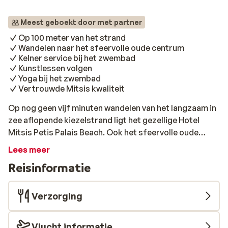
Meest geboekt door met partner
Op 100 meter van het strand
Wandelen naar het sfeervolle oude centrum
Kelner service bij het zwembad
Kunstlessen volgen
Yoga bij het zwembad
Vertrouwde Mitsis kwaliteit
Op nog geen vijf minuten wandelen van het langzaam in
zee aflopende kiezelstrand ligt het gezellige Hotel
Mitsis Petis Palais Beach. Ook het sfeervolle oude
centrum van Rhodos-stad is te voet te bereiken, waar
Lees meer
je heerlijk rond kunt slenteren, souvenirs kunt inslaan
Reisinformatie
en keuze hebt uit veel gezellige terrassen. Het hotel
maakt, zoals de naam al doet vermoeden, deel uit van
de Mitsis keten. Dit hotel bestaat uit een hoofdgebouw
Verzorging
en bijgebouwen in de tuin, waar ook een fijn verkoelend
zwembad ligt met daar omheen een groot zonneterras.
Vlucht informatie