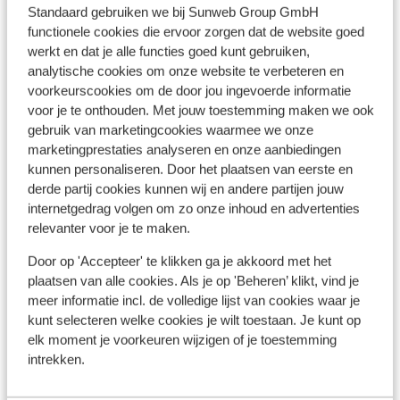
Hotel Castellum Suites
A
Standaard gebruiken we bij Sunweb Group GmbH
Rhodos-Stad
Rhodos
Griekenland
M
functionele cookies die ervoor zorgen dat de website goed
H
Moderne inrichting
werkt en dat je alle functies goed kunt gebruiken,
G
Dicht bij het middeleeuwse centrum
analytische cookies om onze website te verbeteren en
n
Luieren bij het zwembad
voorkeurscookies om de door jou ingevoerde informatie
vanaf prijs p.p.
Ma 25 Okt. - Za 30 Okt.
Ma 1
voor je te onthouden. Met jouw toestemming maken we ook
€ 463
All-inclusive
2
pers.
Logi
gebruik van marketingcookies waarmee we onze
marketingprestaties analyseren en onze aanbiedingen
Bekijk
kunnen personaliseren. Door het plaatsen van eerste en
derde partij cookies kunnen wij en andere partijen jouw
internetgedrag volgen om zo onze inhoud en advertenties
relevanter voor je te maken.
Door op 'Accepteer' te klikken ga je akkoord met het
plaatsen van alle cookies. Als je op 'Beheren’ klikt, vind je
Andere accommodaties in Rhodos
meer informatie incl. de volledige lijst van cookies waar je
kunt selecteren welke cookies je wilt toestaan. Je kunt op
Hotel Casa Cook - adults only
elk moment je voorkeuren wijzigen of je toestemming
intrekken.
Hotel Cabu - adults only