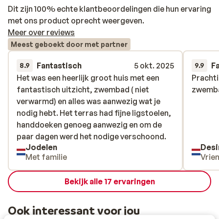
Dit zijn 100% echte klantbeoordelingen die hun ervaring
met ons product oprecht weergeven.
Meer over reviews
Meest geboekt door met partner
Fantastisch
5 okt. 2025
F
8.9
9.9
Het was een heerlijk groot huis met een
Het was een heerlijk groot huis met een
Prachti
Prachti
fantastisch uitzicht, zwembad ( niet
fantastisch uitzicht, zwembad ( niet
zwemb
zwemb
verwarmd) en alles was aanwezig wat je
verwarmd) en alles was aanwezig wat je
nodig hebt. Het terras had fijne ligstoelen,
nodig hebt. Het terras had fijne ligstoelen,
handdoeken genoeg aanwezig en om de
handdoeken genoeg aanwezig en om de
paar dagen werd het nodige verschoond.
paar dagen werd het nodige verschoond.
Jodelen
Desi
Met familie
Vrie
Bekijk alle 17 ervaringen
Ook interessant voor jou