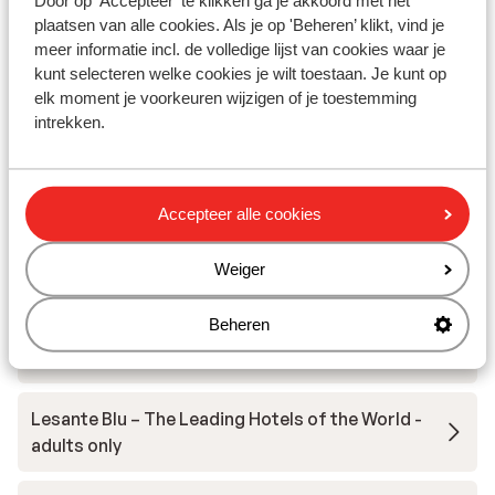
Door op 'Accepteer' te klikken ga je akkoord met het
plaatsen van alle cookies. Als je op 'Beheren’ klikt, vind je
meer informatie incl. de volledige lijst van cookies waar je
Suites Mon Repo
kunt selecteren welke cookies je wilt toestaan. Je kunt op
elk moment je voorkeuren wijzigen of je toestemming
Villa's Anogia met privézwembad
intrekken.
Appartementen & Hotel Dannas Boutique - adults
only
Accepteer alle cookies
Appartementen Erietta
Weiger
Beheren
Zante Calinica Treehouse Suites with Private
Pool
Lesante Blu – The Leading Hotels of the World -
adults only