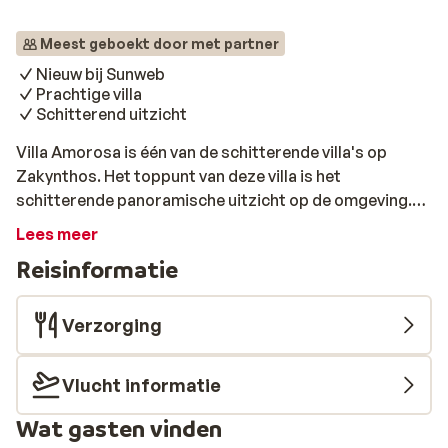
Meest geboekt door met partner
Nieuw bij Sunweb
Prachtige villa
Schitterend uitzicht
Villa Amorosa is één van de schitterende villa's op
Zakynthos. Het toppunt van deze villa is het
schitterende panoramische uitzicht op de omgeving.
Wat is er fijner dan heerlijk ontspannen of baantjes
Lees meer
trekken, terwijl weidse landchap achter u opdoemt? Als
Reisinformatie
u dan ook nog van een mooie zonsondergang kunt
genieten is uw vakantie helemaal compleet! Mocht het
's avonds afkoelen, dan bent u zo weer opgewarmd in
Verzorging
de fijne privésauna. Villa Amorosa ligt in een rustige
omgeving. Dankzij de huurauto die is inbegrepen, kunt u
Vlucht informatie
eenvoudig de natuur en cultuur van het eiland
ontdekken.
Wat gasten vinden