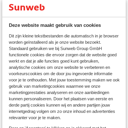
Deze website maakt gebruik van cookies
Andere accommodaties in Zakynthos
Dit zijn kleine tekstbestanden die automatisch in je browser
worden geïnstalleerd als je onze website bezoekt.
Avra Suites & Apartments
Standaard gebruiken we bij Sunweb Group GmbH
functionele cookies die ervoor zorgen dat de website goed
werkt en dat je alle functies goed kunt gebruiken,
Mon Repo Secret Suites
analytische cookies om onze website te verbeteren en
voorkeurscookies om de door jou ingevoerde informatie
Villa Tireda
voor je te onthouden. Met jouw toestemming maken we ook
gebruik van marketingcookies waarmee we onze
marketingprestaties analyseren en onze aanbiedingen
Lesante Cape – The Leading Hotels of the World
kunnen personaliseren. Door het plaatsen van eerste en
derde partij cookies kunnen wij en andere partijen jouw
Aparthotel Porto Davia
internetgedrag volgen om zo onze inhoud en advertenties
relevanter voor je te maken.
Hotel Contessina