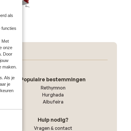
erd als
 functies
. Met
e onze
n. Door
 jouw
te maken.
. Als je
Populaire bestemmingen
aar je
Rethymnon
rkeuren
Hurghada
Albufeira
Hulp nodig?
Vragen & contact