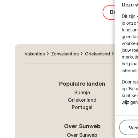
Deze w
Bekijk het 
Dit zijn
je onze
function
goed ku
voorkeu
jouw to
Vakanties
Zonvakanties
Griekenland
Zakynthos
marketi
het plaa
internet
Door op 
Populaire landen
op 'Behe
Spanje
kunt sel
Griekenland
wijzigen
Portugal
Over Sunweb
Beh
Wei
Over Sunweb