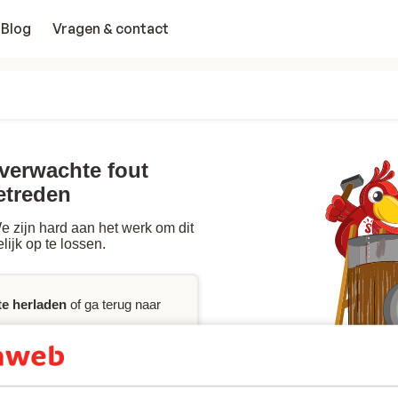
Blog
Vragen & contact
nverwachte fout
etreden
 zijn hard aan het werk om dit
lijk op te lossen.
te herladen
of ga terug naar
p
nodig hebt, raadpleeg dan de
ct
met ons op.