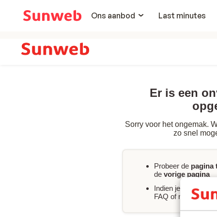
Ons aanbod
Last minutes
Er is een o
opg
Sorry voor het ongemak. We
zo snel moge
Probeer de
pagina 
de
vorige pagina
Indien je
direct hul
FAQ of neem
conta