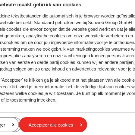
ebsite maakt gebruik van cookies
volledige aanbod
 kleine tekstbestanden die automatisch in je browser worden geïnstalle
 website bezoekt. Standaard gebruiken we bij Sunweb Group GmbH
ele cookies die ervoor zorgen dat de website goed werkt en dat je alle
nt gebruiken, analytische cookies om onze website te verbeteren en
rscookies om de door jou ingevoerde informatie voor je te onthouden
estemming maken we ook gebruik van marketingcookies waarmee w
Limni Keri
Appartementen Villa Christina
ngprestaties analyseren en onze aanbiedingen kunnen personalisere
tsen van eerste en derde partij cookies kunnen wij en andere partijen
gedrag volgen om zo onze inhoud en advertenties relevanter voor je 
'Accepteer' te klikken ga je akkoord met het plaatsen van alle cookies
Populaire regio's
ren’ klikt, vind je meer informatie incl. de volledige lijst van cookies w
Kreta
ecteren welke cookies je wilt toestaan. Je kunt op elk moment je voo
Gran Canaria
 of je toestemming intrekken.
Zakynthos
Privacy & cookies
eren
ger
Accepteer alle cookies
Privacy