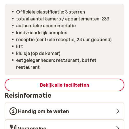
komen na een dagje zon, zee of het eiland verkennen. En
last but not least: bij de bar kun je iedere dag genieten
Officiële classificatie: 3 sterren
van jouw favoriete drankje. Dit wordt een heerlijke
totaal aantal kamers / appartementen: 233
vakantie!
authentieke accommodatie
kindvriendelijk complex
receptie (centrale receptie, 24 uur geopend)
lift
kluisje (op de kamer)
eetgelegenheden: restaurant, buffet
restaurant
Bekijk alle faciliteiten
Reisinformatie
Handig om te weten
Verzorging