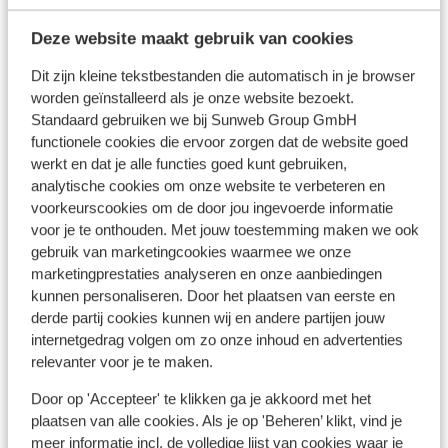
Centrum: 500 m
Barstreet: 650 m
Deze website maakt gebruik van cookies
Luchthaven: 37 km
Haven: 1000 m
Dit zijn kleine tekstbestanden die automatisch in je browser
Bushalte: 200 m
worden geïnstalleerd als je onze website bezoekt.
Standaard gebruiken we bij Sunweb Group GmbH
Winkels: 400 m
functionele cookies die ervoor zorgen dat de website goed
Restaurant: 400 m
werkt en dat je alle functies goed kunt gebruiken,
Rustig gelegen
analytische cookies om onze website te verbeteren en
voorkeurscookies om de door jou ingevoerde informatie
voor je te onthouden. Met jouw toestemming maken we ook
Ook interessant voor jou
gebruik van marketingcookies waarmee we onze
marketingprestaties analyseren en onze aanbiedingen
kunnen personaliseren. Door het plaatsen van eerste en
derde partij cookies kunnen wij en andere partijen jouw
internetgedrag volgen om zo onze inhoud en advertenties
relevanter voor je te maken.
Door op 'Accepteer' te klikken ga je akkoord met het
plaatsen van alle cookies. Als je op 'Beheren’ klikt, vind je
meer informatie incl. de volledige lijst van cookies waar je