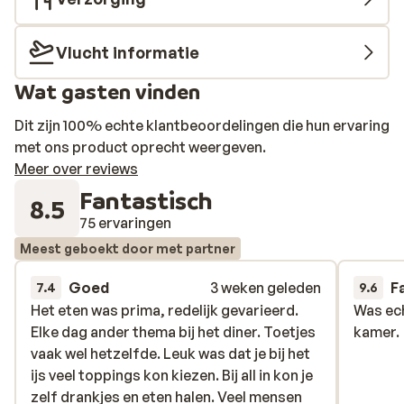
Vlucht informatie
Wat gasten vinden
Dit zijn 100% echte klantbeoordelingen die hun ervaring
met ons product oprecht weergeven.
Meer over reviews
Fantastisch
8.5
75 ervaringen
Meest geboekt door met partner
Goed
3 weken geleden
F
7.4
9.6
Het eten was prima, redelijk gevarieerd.
Het eten was prima, redelijk gevarieerd.
Was ech
Was ech
Elke dag ander thema bij het diner. Toetjes
Elke dag ander thema bij het diner. Toetjes
kamer.
kamer.
vaak wel hetzelfde. Leuk was dat je bij het
vaak wel hetzelfde. Leuk was dat je bij het
ijs veel toppings kon kiezen. Bij all in kon je
ijs veel toppings kon kiezen. Bij all in kon je
zelf drankjes en eten halen. Veel mensen
zelf drankjes en eten halen. Veel mensen