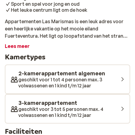
Sport en spel voor jong en oud
Het leuke centrum ligt om de hoek
Appartementen Las Marismas is een leuk adres voor
een heerlijke vakantie op het mooie eiland
Fuerteventura. Het ligt op loopafstand van het strand
en het levendige centrum vol restaurants, bars en
Lees meer
winkels. De stranden Playa del Pozo en Grandes Playa
Kamertypes
liggen iets verder weg. Maar met een huurauto of taxi
ben je er in no-time en kun je de hele dag genieten van
zon en zee. Blijf je liever in de fleurige tuin van de
2-kamerappartement algemeen
appartementen? Dan hoef je je geen moment te
geschikt voor 1 tot 4 personen max. 3
volwassenen en 1 kind t/m 12 jaar
vervelen. Er is een prachtig zwembad voor de nodige
uurtjes waterpret. En heb je daarna nog wat energie
over, dan is er de mogelijkheid voor een potje tennis of
3-kamerappartement
mini-golf. Voor kinderen is het een feestje in dit hotel,
geschikt voor 3 tot 5 personen max. 4
volwassenen en 1 kind t/m 12 jaar
want er is een kinderbadje en zij kunnen meedoen met
allerlei spellen bij de miniclub. De appartementen van
Las Marismas zijn netjes ingericht en fijn om in thuis te
Faciliteiten