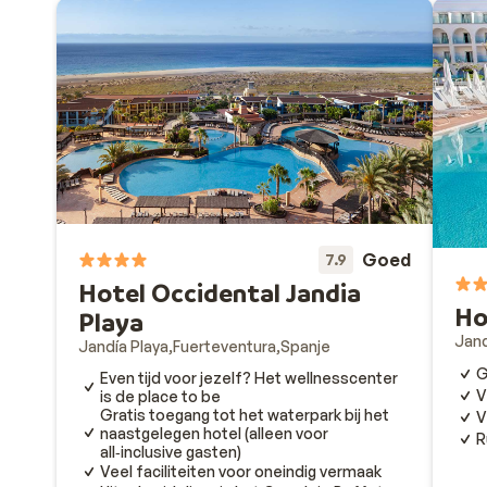
Goed
7.9
Hotel Occidental Jandia
Ho
Playa
Jand
Jandía Playa
Fuerteventura
Spanje
G
Even tijd voor jezelf? Het wellnesscenter
V
is de place to be
Gratis toegang tot het waterpark bij het
V
naastgelegen hotel (alleen voor
R
all‑inclusive gasten)
Veel faciliteiten voor oneindig vermaak