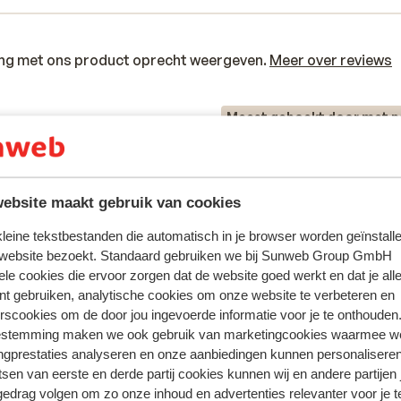
ring met ons product oprecht weergeven.
Meer over reviews
Meest geboekt door met p
eden
Gemiddeld
4 weken gel
4.7
Verouderd hotel, servicelevel erg laag, personeel
Verouderd hotel, servicelevel erg laag, personeel
overwegend aardig en werkt hard, maar veel te wei
overwegend aardig en werkt hard, maar veel te wei
ebsite maakt gebruik van cookies
 was
 was
personeel om goede service te kunnen bieden. Naa
personeel om goede service te kunnen bieden. Naa
 kleine tekstbestanden die automatisch in je browser worden geïnstalle
et
et
erg welwillend personeel loopt er ook wat arrogan
erg welwillend personeel loopt er ook wat arrogan
 website bezoekt. Standaard gebruiken we bij Sunweb Group GmbH
er
personeel rond met een hele grote mond tegen gas
personeel rond met een hele grote mond tegen gast
ele cookies die ervoor zorgen dat de website goed werkt en dat je alle
ud
vooral bepaald barpersoneel. Receptie af en toe o
meer
nt gebruiken, analytische cookies om onze website te verbeteren en
Anoniem
Met familie
zeer onvriendelijk. Management loopt wel af en toe
rscookies om de door jou ingevoerde informatie voor je te onthouden
ark.
rond, maar steken zelf geen vinger uit. Eten matig, 
estemming maken we ook gebruik van marketingcookies waarmee w
je goed je best doet zit er wel wat tussen dat
ngprestaties analyseren en onze aanbiedingen kunnen personalisere
acceptabel is. Snacks tussendoor zijn er niet. Er
tsen van eerste en derde partij cookies kunnen wij en andere partijen
worden gewoon wat restjes van het buffet neerge
gedrag volgen om zo onze inhoud en advertenties relevanter voor je 