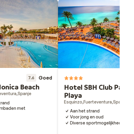
ar
e erg
deel
el
Goed
7.6
er,
onica Beach
Hotel SBH Club Parai
dan
Playa
eventura
Spanje
 vele
Esquinzo
Fuerteventura
Spanje
trand
embaden met
Aan het strand
Voor jong en oud
Diverse sportmogelijkheden