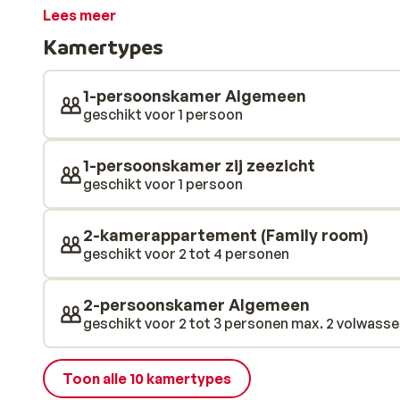
drie zwembaden en twee aparte kinderbaden. Hier kun
Lees meer
mooie weer met een lekker fris drankje in je hand. Zi
Kamertypes
voor verschillende activiteiten voor jong en oud. Je lees
voor een hele fijne vakantie op Fuerteventura!
1-persoonskamer Algemeen
geschikt voor 1 persoon
1-persoonskamer zij zeezicht
geschikt voor 1 persoon
2-kamerappartement (Family room)
geschikt voor 2 tot 4 personen
2-persoonskamer Algemeen
geschikt voor 2 tot 3 personen max. 2 volwassen
Toon alle 10 kamertypes