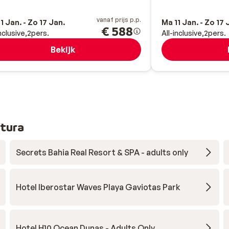
vanaf prijs p.p.
1 Jan. - Zo 17 Jan.
Ma 11 Jan. - Zo 17 
€ 588
inclusive
2
pers.
All-inclusive
2
pers.
Bekijk
tura
Secrets Bahia Real Resort & SPA - adults only
Hotel Iberostar Waves Playa Gaviotas Park
Hotel H10 Ocean Dunas - Adults Only