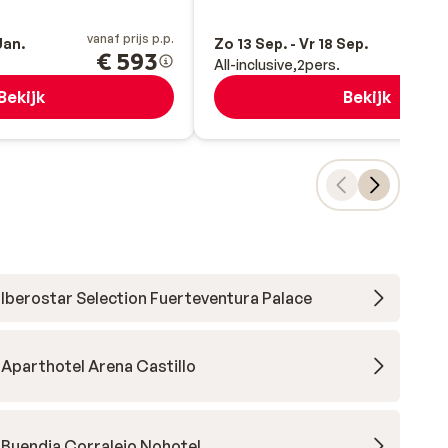
vanaf prijs p.p.
va
Jan.
Zo 13 Sep. - Vr 18 Sep.
€ 593
All-inclusive
2
pers.
Bekijk
Bekijk
Iberostar Selection Fuerteventura Palace
Aparthotel Arena Castillo
Buendia Corralejo Nohotel