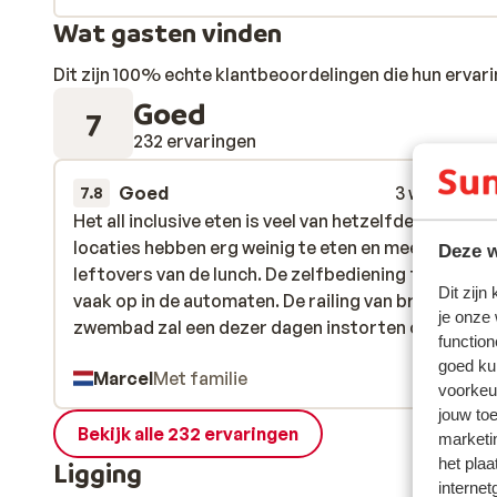
Wat gasten vinden
Dit zijn 100% echte klantbeoordelingen die hun erva
Goed
7
232 ervaringen
Goed
3 weken gel
7.8
Het all inclusive eten is veel van hetzelfde. De snack
Het all inclusive eten is veel van hetzelfde. De snack
locaties hebben erg weinig te eten en meestal de
locaties hebben erg weinig te eten en meestal de
Deze w
leftovers van de lunch. De zelfbediening frisdrank
leftovers van de lunch. De zelfbediening frisdrank
Dit zijn
vaak op in de automaten. De railing van brug over h
vaak op in de automaten. De railing van brug over h
je onze
zwembad zal een dezer dagen instorten omdat de
zwembad zal een dezer dagen instorten omda...
me
function
bevestigingpunten doorgeroest zijn. Het onderho
goed ku
Marcel
Met familie
van de afwerking van het zwembad was zeer
voorkeu
achterstallig. Ik miste een kundige ehbo'er op het p
jouw to
Maar het animatie team was top! De sfeer op het
Bekijk alle 232 ervaringen
marketi
resort was goed, de kamers werden netjes schoon
het plaa
Ligging
gehouden. De kindjes hebben zich uitstekend
internet