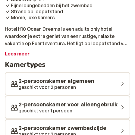
Fijne loungebedden bij het zwembad
Strand op loopafstand
Mooie, luxe kamers
Hotel H10 Ocean Dreams is een adults only hotel
waardoor je extra geniet van een rustige, relaxte
vakantie op Fuerteventura. Het ligt op loopafstand van
het gezellige oude centrum en de winkels liggen ook op
Lees meer
een steenworp afstand. De kamers zijn modern
Kamertypes
ingericht en voorzien van het optimale comfort. Bij het
zwembad kun je heerlijk soezen in de zon op de gratis
luxe loungebedden en een verfrissende cocktail maakt
2-persoonskamer algemeen
dit zomerse plaatje helemaal af. Toe aan wat
geschikt voor 2 personen
beweging? Neem af en toe een frisse duik, doe mee
met yoga of pilates en ga mee met een
2-persoonskamer voor alleengebruik
groepswandeling naar de prachtige duinen. Dit wordt
geschikt voor 1 persoon
een vakantie om nooit meer te vergeten!
2-persoonskamer zwembadzijde
geschikt voor 2 personen