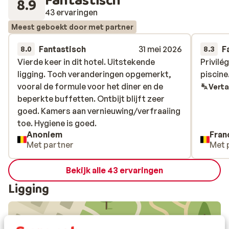
8.9
43 ervaringen
Meest geboekt door met partner
Fantastisch
31 mei 2026
F
8.0
8.3
Vierde keer in dit hotel. Uitstekende
Vierde keer in dit hotel. Uitstekende
Privilé
Privilé
ligging. Toch veranderingen opgemerkt,
ligging. Toch veranderingen opgemerkt,
piscine
piscine
vooral de formule voor het diner en de
vooral de formule voor het diner en de
Verta
beperkte buffetten. Ontbijt blijft zeer
beperkte buffetten. Ontbijt blijft zeer
goed. Kamers aan vernieuwing/verfraaiing
goed. Kamers aan vernieuwing/verfraaiing
toe. Hygiene is goed.
toe. Hygiene is goed.
Anoniem
Fran
Met partner
Met 
Bekijk alle 43 ervaringen
Ligging