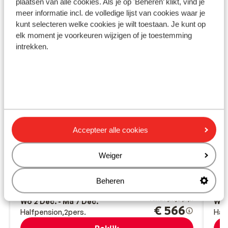
plaatsen van alle cookies. Als je op 'Beheren’ klikt, vind je
meer informatie incl. de volledige lijst van cookies waar je
kunt selecteren welke cookies je wilt toestaan. Je kunt op
elk moment je voorkeuren wijzigen of je toestemming
intrekken.
Fantastisch
8.6
Hotel H10 Ocean Suites
Ho
ad
Accepteer alle cookies
Corralejo
Fuerteventura
Spanje
Corr
Twee mooie zwembaden
Weiger
Ruime suites met stijlvolle inrichting
A
Strand en centrum op loopafstand
C
In de buurt van natuurpark
U
Beheren
V
vanaf prijs p.p.
Wo 2 Dec. - Ma 7 Dec.
Wo 
€ 566
Halfpension
2
pers.
Hal