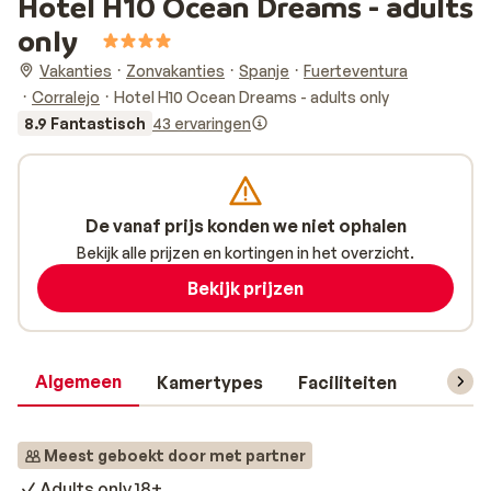
Hotel H10 Ocean Dreams - adults
only
Vakanties
Zonvakanties
Spanje
Fuerteventura
Corralejo
Hotel H10 Ocean Dreams - adults only
8.9 Fantastisch
43 ervaringen
De vanaf prijs konden we niet ophalen
Bekijk alle prijzen en kortingen in het overzicht.
Bekijk prijzen
Algemeen
Kamertypes
Faciliteiten
Reisin
Meest geboekt door met partner
Adults only 18+