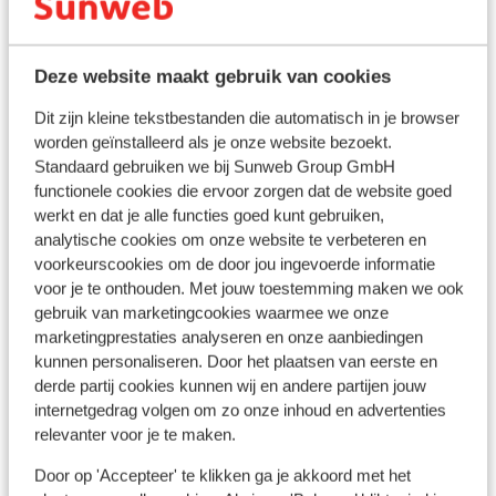
Bekijk op kaart
Deze website maakt gebruik van cookies
Dit zijn kleine tekstbestanden die automatisch in je browser
worden geïnstalleerd als je onze website bezoekt.
Standaard gebruiken we bij Sunweb Group GmbH
In de buurt
functionele cookies die ervoor zorgen dat de website goed
Strand: 300 m
werkt en dat je alle functies goed kunt gebruiken,
Centrum: 200 m
analytische cookies om onze website te verbeteren en
Afstand tot luchthaven circa 40,0 kilometer
voorkeurscookies om de door jou ingevoerde informatie
Winkels: 100 m
voor je te onthouden. Met jouw toestemming maken we ook
Restaurant: 100 m
gebruik van marketingcookies waarmee we onze
marketingprestaties analyseren en onze aanbiedingen
kunnen personaliseren. Door het plaatsen van eerste en
Ook interessant voor jou
derde partij cookies kunnen wij en andere partijen jouw
internetgedrag volgen om zo onze inhoud en advertenties
relevanter voor je te maken.
Door op 'Accepteer' te klikken ga je akkoord met het