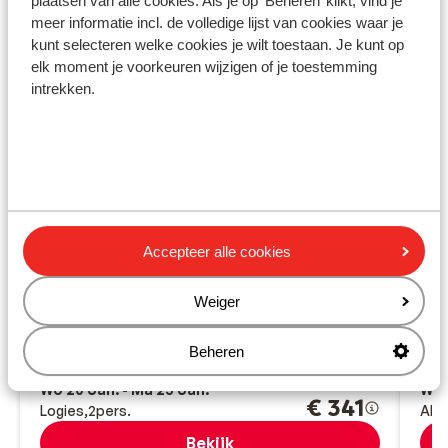
plaatsen van alle cookies. Als je op 'Beheren’ klikt, vind je
meer informatie incl. de volledige lijst van cookies waar je
kunt selecteren welke cookies je wilt toestaan. Je kunt op
elk moment je voorkeuren wijzigen of je toestemming
intrekken.
Fantastisch
8.5
Accepteer alle cookies
Appartementen Las Marismas
Ho
Corralejo
Fuerteventura
Spanje
Cos
Weiger
Fleurige tuin met zwembad
D
Sport en spel voor jong en oud
Z
Beheren
Het leuke centrum ligt om de hoek
P
vanaf prijs p.p.
Wo 20 Jan. - Ma 25 Jan.
Wo 
€ 341
Logies
2
pers.
All-
Bekijk