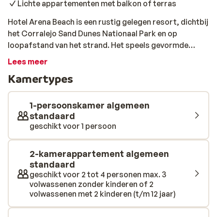
Lichte appartementen met balkon of terras
Hotel Arena Beach is een rustig gelegen resort, dichtbij
het Corralejo Sand Dunes Nationaal Park en op
loopafstand van het strand. Het speels gevormde
zwembad en de waterspeeltuin bieden afkoeling voor
Lees meer
jong & oud. Hier combineer je gemakkelijk een
Kamertypes
verfrissende duik met een lekker drankje aan de
poolbar. De kamers zijn licht ingericht en hebben een
eigen balkon of terras. Het restaurant heeft een groot
1-persoonskamer algemeen
aanbod aan internationale buffetten, waarbij ook
standaard
geschikt voor 1 persoon
showcooking aanwezig is. Voor de sportievelingen
onder ons is er genoeg te doen, zoals basketbal,
voetbal en volleybal. Om je verblijf helemaal compleet
2-kamerappartement algemeen
te maken is er een kidsclub en live-entertainment in de
standaard
avonduren, zodat het hele gezin hier terecht kan voor
geschikt voor 2 tot 4 personen max. 3
volwassenen zonder kinderen of 2
een geslaagde zonvakantie!
volwassenen met 2 kinderen (t/m 12 jaar)