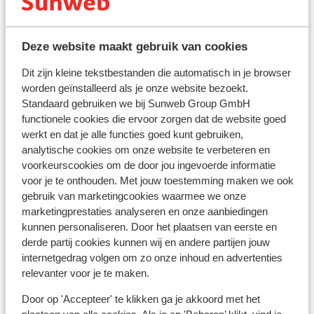
Deze website maakt gebruik van cookies
In de buurt
Strand: 1 km
Dit zijn kleine tekstbestanden die automatisch in je browser
Centrum: 2 km
worden geïnstalleerd als je onze website bezoekt.
Luchthaven: 38 km
Standaard gebruiken we bij Sunweb Group GmbH
Haven: 3 km
functionele cookies die ervoor zorgen dat de website goed
(Mini)supermarkt: 300 m
werkt en dat je alle functies goed kunt gebruiken,
analytische cookies om onze website te verbeteren en
Restaurant: 600 m
voorkeurscookies om de door jou ingevoerde informatie
Apotheek: 2 km
voor je te onthouden. Met jouw toestemming maken we ook
Arts: 600 m
gebruik van marketingcookies waarmee we onze
Ziekenhuis: 34 m
marketingprestaties analyseren en onze aanbiedingen
Rustig gelegen
kunnen personaliseren. Door het plaatsen van eerste en
derde partij cookies kunnen wij en andere partijen jouw
internetgedrag volgen om zo onze inhoud en advertenties
Ook interessant voor jou
relevanter voor je te maken.
Door op 'Accepteer' te klikken ga je akkoord met het