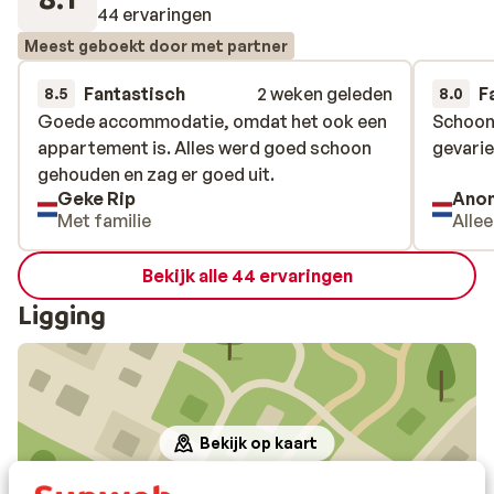
44 ervaringen
Meest geboekt door met partner
Fantastisch
2 weken geleden
F
8.5
8.0
Goede accommodatie, omdat het ook een
Goede accommodatie, omdat het ook een
Schoon,
Schoon,
appartement is. Alles werd goed schoon
appartement is. Alles werd goed schoon
gevarie
gevarie
gehouden en zag er goed uit.
gehouden en zag er goed uit.
Geke Rip
Ano
Met familie
Alle
Bekijk alle 44 ervaringen
Ligging
Bekijk op kaart