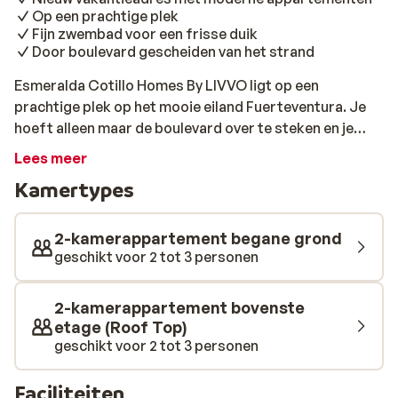
Op een prachtige plek
Fijn zwembad voor een frisse duik
Door boulevard gescheiden van het strand
Esmeralda Cotillo Homes By LIVVO ligt op een
prachtige plek op het mooie eiland Fuerteventura. Je
hoeft alleen maar de boulevard over te steken en je
staat al met je voeten in het zand. Er is ook nog eens
Lees meer
een fijn zwembad voor een heerlijke frisse duik.
Kamertypes
Bovendien zijn de appartementen modern ingericht en
erg comfortabel. Hier rust je iedere dag weer lekker uit
na een dag vol zon, zee en strand.
2-kamerappartement begane grond
geschikt voor 2 tot 3 personen
2-kamerappartement bovenste
etage (Roof Top)
geschikt voor 2 tot 3 personen
Faciliteiten