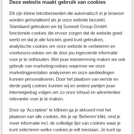
Deze website maakt gebruik van cookies
Bushalte: 500 m
Winkels: 500 m
Dit zijn kleine tekstbestanden die automatisch in je browser
Restaurant: 100 m
worden geïnstalleerd als je onze website bezoekt.
Apotheek: 500 m
Standaard gebruiken we bij Sunweb Group GmbH
Arts: 500 m
functionele cookies die ervoor zorgen dat de website goed
Ziekenhuis: 42 km
werkt en dat je alle functies goed kunt gebruiken,
Rustig gelegen
analytische cookies om onze website te verbeteren en
voorkeurscookies om de door jou ingevoerde informatie
voor je te onthouden. Met jouw toestemming maken we ook
Ook interessant voor jou
gebruik van marketingcookies waarmee we onze
marketingprestaties analyseren en onze aanbiedingen
kunnen personaliseren. Door het plaatsen van eerste en
derde partij cookies kunnen wij en andere partijen jouw
internetgedrag volgen om zo onze inhoud en advertenties
relevanter voor je te maken.
Door op 'Accepteer' te klikken ga je akkoord met het
plaatsen van alle cookies. Als je op 'Beheren’ klikt, vind je
meer informatie incl. de volledige lijst van cookies waar je
kunt selecteren welke cookies je wilt toestaan. Je kunt op