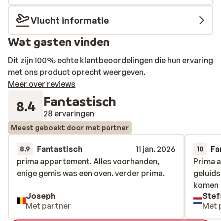
Vlucht informatie
Wat gasten vinden
Dit zijn 100% echte klantbeoordelingen die hun ervaring
met ons product oprecht weergeven.
Meer over reviews
Fantastisch
8.4
28 ervaringen
Meest geboekt door met partner
Fantastisch
11 jan. 2026
Fa
8.9
10
prima appartement. Alles voorhanden,
prima appartement. Alles voorhanden,
Prima 
Prima 
enige gemis was een oven. verder prima.
enige gemis was een oven. verder prima.
geluids
geluids
komen
komen
Joseph
Stef
Met partner
Met 