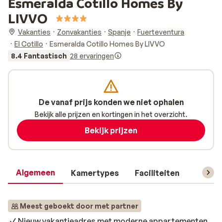
Esmeralda Cotillo Homes By
LIVVO
Vakanties
Zonvakanties
Spanje
Fuerteventura
El Cotillo
Esmeralda Cotillo Homes By LIVVO
8.4 Fantastisch
28 ervaringen
De vanaf prijs konden we niet ophalen
Bekijk alle prijzen en kortingen in het overzicht.
Bekijk prijzen
Algemeen
Kamertypes
Faciliteiten
Reisin
Meest geboekt door met partner
Nieuw vakantieadres met moderne appartementen