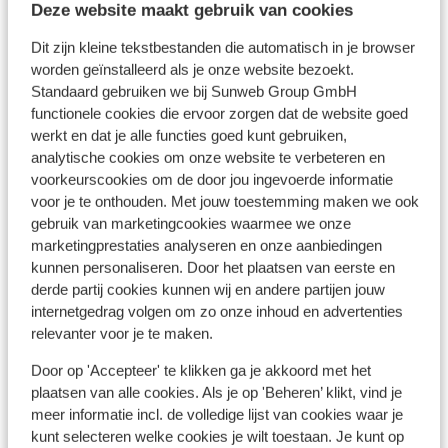
Deze website maakt gebruik van cookies
Dit zijn kleine tekstbestanden die automatisch in je browser
Fantastisch
8.6
worden geïnstalleerd als je onze website bezoekt.
Bungalows Cordial Green Golf
Standaard gebruiken we bij Sunweb Group GmbH
Maspalomas
Gran Canaria
Spanje
functionele cookies die ervoor zorgen dat de website goed
werkt en dat je alle functies goed kunt gebruiken,
Gratis shuttle service naar Maspalomas Beach
analytische cookies om onze website te verbeteren en
Moderne & kleurrijke bungalows
voorkeurscookies om de door jou ingevoerde informatie
Rustige ligging naast de golfbaan van
Maspalomas
voor je te onthouden. Met jouw toestemming maken we ook
vanaf prijs p.p.
Ma 10 Mei - Ma 17 Mei
gebruik van marketingcookies waarmee we onze
€ 411
Logies
2
pers.
marketingprestaties analyseren en onze aanbiedingen
kunnen personaliseren. Door het plaatsen van eerste en
Bekijk
derde partij cookies kunnen wij en andere partijen jouw
internetgedrag volgen om zo onze inhoud en advertenties
relevanter voor je te maken.
Door op 'Accepteer' te klikken ga je akkoord met het
plaatsen van alle cookies. Als je op 'Beheren’ klikt, vind je
meer informatie incl. de volledige lijst van cookies waar je
Andere accommodaties in Gran
kunt selecteren welke cookies je wilt toestaan. Je kunt op