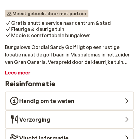
Meest geboekt door met partner
Gratis shuttle service naar centrum & stad
Fleurige & kleurige tuin
Mooie & comfortabele bungalows
Bungalows Cordial Sandy Golf ligt op een rustige
locatie naast de golfbaan in Maspalomas in het zuiden
van Gran Canaria. Verspreid door de kleurrijke tuin
liggen de witte bungalows. De combinatie van
Lees meer
comfortabele meubels, veel licht en kleurrijke
Reisinformatie
elementen zorgen ervoor dat je je snel thuis voelt.
Gasten kunnen gebruikmaken van het restaurant in
Hotel Cordial Green Golf. Voor het ultieme
Handig om te weten
vakantiegevoel moet je natuurlijk af en toe een duik in
het zwembad nemen. Gelukkig is er een groot
Verzorging
zwembad welk voor de nodige verkoeling zorgt.
Rondom het bad staan ligbedjes opgesteld waar je
volop kan wegdromen in de zon of in de schaduw van
Vlucht informatie