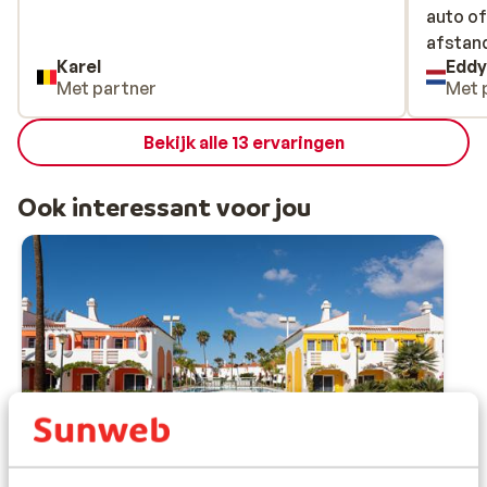
auto of
auto of
afstan
afstand
Karel
Edd
bijvoor
Met partner
Met 
behoorl
van de 
Bekijk alle 13 ervaringen
s’avond
accomm
accommo
Ook interessant voor jou