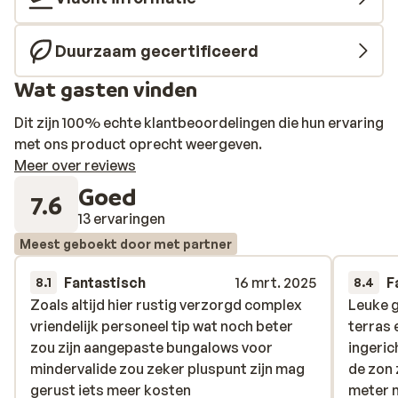
één van de palmbomen.
Duurzaam gecertificeerd
Wat gasten vinden
Dit zijn 100% echte klantbeoordelingen die hun ervaring
met ons product oprecht weergeven.
Meer over reviews
Goed
7.6
13 ervaringen
Meest geboekt door met partner
Fantastisch
16 mrt. 2025
F
8.1
8.4
Zoals altijd hier rustig verzorgd complex
Zoals altijd hier rustig verzorgd complex
Leuke 
Leuke 
vriendelijk personeel tip wat noch beter
vriendelijk personeel tip wat noch beter
terras 
terras 
zou zijn aangepaste bungalows voor
zou zijn aangepaste bungalows voor
ingeric
ingeric
mindervalide zou zeker pluspunt zijn mag
mindervalide zou zeker pluspunt zijn mag
de zon 
de zon 
gerust iets meer kosten
gerust iets meer kosten
meter m
meter m