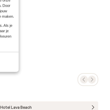
e onze
as
as
n. Door
 jouw
te maken.
en
en
ge
.
. Als je
et
aar je
rkeuren
nd
ok
ig
geven
st
Hotel Lava Beach