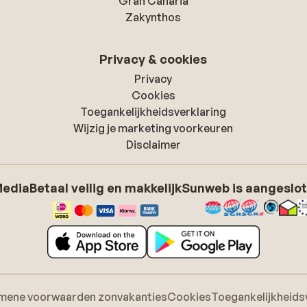
Gran Canaria
Zakynthos
Privacy & cookies
Privacy
Cookies
Toegankelijkheidsverklaring
Wijzig je marketing voorkeuren
Disclaimer
Media
Betaal veilig en makkelijk
Sunweb is aangeslot
mene voorwaarden zonvakanties
Cookies
Toegankelijkheids