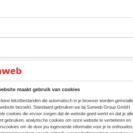
3 verdiepingen. Dankzij deze laagbouw
eel kamers zijn. Het stralende middelpunt
i aangelegde tuin met zwembaden en
n wat actie? Je uitleven kan in de
wat meer ontspanning is er een
rants, bars of tijdens het bekijken van een
voor een premium kamer met extra's als o.a.
ebsite maakt gebruik van cookies
ring met ons product oprecht weergeven.
Meer over reviews
 kleine tekstbestanden die automatisch in je browser worden geïnstalle
 website bezoekt. Standaard gebruiken we bij Sunweb Group GmbH
Meest geboekt door met p
ele cookies die ervoor zorgen dat de website goed werkt en dat je alle
nt gebruiken, analytische cookies om onze website te verbeteren en
 2024
Fantastisch
11 jun.
9.0
rscookies om de door jou ingevoerde informatie voor je te onthouden
Mooi hotel, all inclusive bood ook 4 afwisselende a 
Mooi hotel, all inclusive bood ook 4 afwisselende a 