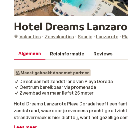
Hotel Dreams Lanzarote
Vakanties
Zonvakanties
Spanje
Lanzarote
Pl
Algemeen
Reisinformatie
Reviews
Meest geboekt door met partner
Direct aan het zandstrand van Playa Dorada
Centrum bereikbaar via promenade
Zwembad van maar liefst 25 meter
Hotel Dreams Lanzarote Playa Dorada heeft een fanta
zandstrand, waardoor je eveneens prachtige uitzichte
strandvermaak is hier dichtbij, want het gezellige ce
gezellige restaurantjes en vele winkeltjes is er altijd
Lees meer