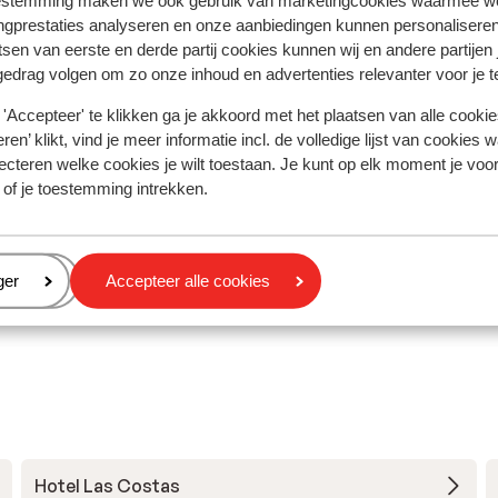
estemming maken we ook gebruik van marketingcookies waarmee w
f
f
carte restaurants aan zodat variatie eten groot w
carte restaurants aan zodat variatie eten groot w
ngprestaties analyseren en onze aanbiedingen kunnen personalisere
niet
niet
tov andere hotels waar ik ooit geweest ben. Op 2
tov andere hotels waar ik ooit geweest ben. Op 2
tsen van eerste en derde partij cookies kunnen wij en andere partijen
gedrag volgen om zo onze inhoud en advertenties relevanter voor je 
n
n
individuen na was het personeel enorm vriendelijk 
individuen na was het personeel enorm vriendelijk 
lijk
behulpzaam. Ook genoten van de avondshows. Eni
behulpzaam. Ook genoten van de avondshows. Eni..
'Accepteer' te klikken ga je akkoord met het plaatsen van alle cookies
minpunt was dat het kinderbad met de glijbanen ni
meer
ren’ klikt, vind je meer informatie incl. de volledige lijst van cookies w
Bram
Met familie
verwarmd was waardoor hier max 30-45 minuten in
ecteren welke cookies je wilt toestaan. Je kunt op elk moment je voo
gebleven kon worden. Hotel ligt ook vak naast stra
 of je toestemming intrekken.
en prachtige boulevard naar Playa de Papagayo. O
heel wat bezienswaardigheden op Lanzarote. Spijt
dat zowel hotel als Sunweb weinig info hebben ge
eren
ger
Accepteer alle cookies
over lokale marktjes etc… waardoor we deze gemi
hebben
Hotel Las Costas