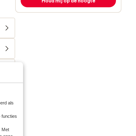
Houd mij op de hoogte
erd als
artner
 functies
 2024
. Met
la
la