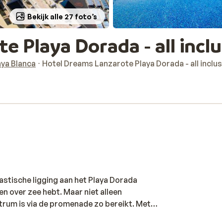
Bekijk alle 27 foto’s
 Playa Dorada - all inclu
aya Blanca
Hotel Dreams Lanzarote Playa Dorada - all inclus
stische ligging aan het Playa Dorada
n over zee hebt. Maar niet alleen
ntrum is via de promenade zo bereikt. Met
 wel een reden om hier een bezoek aan te