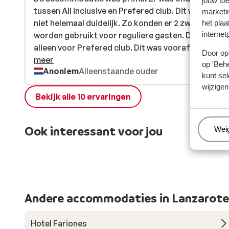
jouw to
tussen All inclusive en Prefered club. Dit was voora
tussen All inclusive en Prefered club. Dit was voora
marketi
niet helemaal duidelijk. Zo konden er 2 zwembaden 
niet helemaal duidelijk. Zo konden er 2 zwembaden 
het plaa
internet
worden gebruikt voor reguliere gasten. Deze ware
worden gebruikt voor reguliere gasten. Deze ware
alleen voor Prefered club. Dit was vooraf niet duide
alleen voor Prefered club. Dit was vooraf niet dui...
Door op 
meer
op 'Behe
Anoniem
Alleenstaande ouder
kunt sel
wijzigen
Bekijk alle 10 ervaringen
Ook interessant voor jou
Beh
Wei
Andere accommodaties in Lanzarote
Hotel Fariones