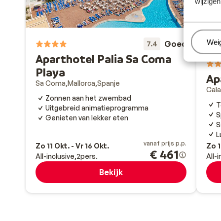
wijzigen
Beh
Wei
Goed
7.4
Aparthotel Palia Sa Coma
Playa
Ap
Sa Coma
Mallorca
Spanje
Cala
Zonnen aan het zwembad
T
Uitgebreid animatieprogramma
S
Genieten van lekker eten
S
L
vanaf prijs p.p.
Zo 11 Okt. - Vr 16 Okt.
Zo 1
€ 461
All-inclusive
2
pers.
All-
Bekijk