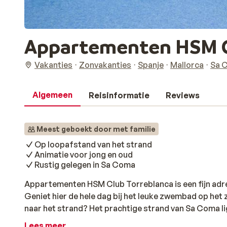
Appartementen HSM C
Vakanties
Zonvakanties
Spanje
Mallorca
Sa 
Algemeen
Reisinformatie
Reviews
Meest geboekt door met familie
Op loopafstand van het strand
Animatie voor jong en oud
Rustig gelegen in Sa Coma
Appartementen HSM Club Torreblanca is een fijn adres
Geniet hier de hele dag bij het leuke zwembad op het 
naar het strand? Het prachtige strand van Sa Coma l
beetje actief is tijdens de vakantie worden er divers
Lees meer