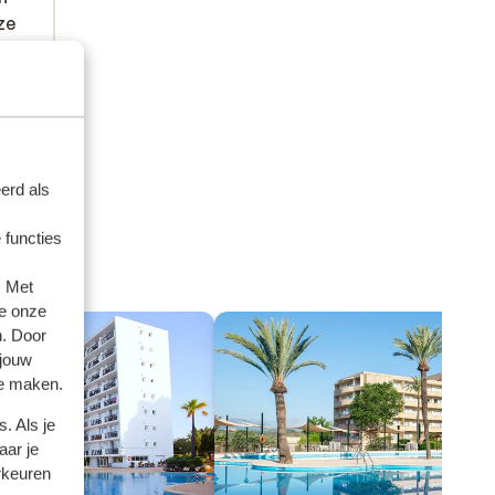
ze
ze
der
...
st.
ij de
 zeer
erd als
 het
 functies
m.
. Met
e onze
n. Door
 jouw
te maken.
. Als je
aar je
rkeuren