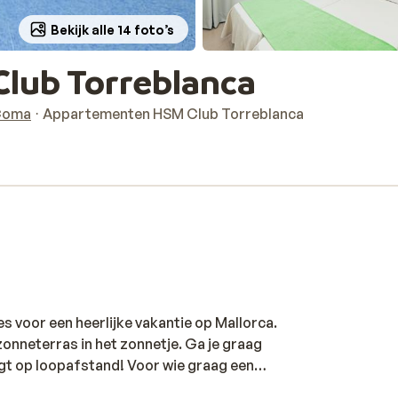
Bekijk alle 14 foto’s
lub Torreblanca
Coma
Appartementen HSM Club Torreblanca
 voor een heerlijke vakantie op Mallorca.
zonneterras in het zonnetje. Ga je graag
igt op loopafstand! Voor wie graag een
e activiteiten georganiseerd door het