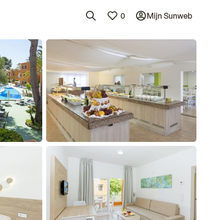
0
Mijn Sunweb