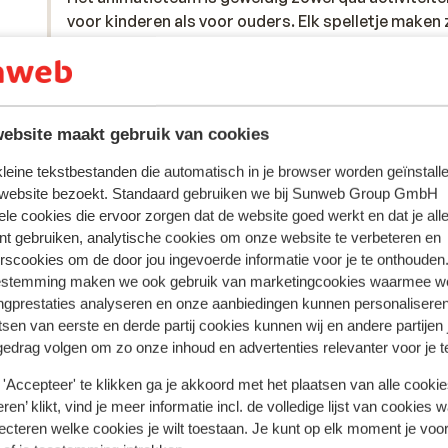
voor kinderen als voor ouders. Elk spelletje maken 
voor kinderen als voor ouders. Elk spelletje maken 
tot een feest met hun enthousiasme. Het zijn zeer
tot een feest met hun enthousiasme. Het zijn zeer
betrokken en vrolijke entertainers die in de avond
betrokken en vrolijke entertainers die in de avond
shows geven. Wij hadden een appartement wat ver
shows geven. Wij hadden een appartement wat verd
weg van het zwembad, dat was prettig gezien de ru
meer
ebsite maakt gebruik van cookies
Anoniem
Met familie
Het eten is goed. Elke dag wat anders en passend b
prijs die je voor deze reis betaald. Het personeel is
 kleine tekstbestanden die automatisch in je browser worden geïnstalle
vriendelijk. Het strand met een prachtige zee is op
 website bezoekt. Standaard gebruiken we bij Sunweb Group GmbH
loopafstand. Al met al een topvakantie, mede door
ele cookies die ervoor zorgen dat de website goed werkt en dat je alle
enthousiasme en vriendelijkheid van het gehele tea
nt gebruiken, analytische cookies om onze website te verbeteren en
rscookies om de door jou ingevoerde informatie voor je te onthouden
estemming maken we ook gebruik van marketingcookies waarmee w
ngprestaties analyseren en onze aanbiedingen kunnen personalisere
tsen van eerste en derde partij cookies kunnen wij en andere partijen
gedrag volgen om zo onze inhoud en advertenties relevanter voor je 
'Accepteer' te klikken ga je akkoord met het plaatsen van alle cookies
ren’ klikt, vind je meer informatie incl. de volledige lijst van cookies w
ecteren welke cookies je wilt toestaan. Je kunt op elk moment je voo