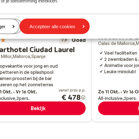
 of je toestemming intrekken.
eren
ger
Accepteer alle cookies
Hotel HYB E
Goed
7.9
Calas de Mallorca
M
arthotel Ciudad Laurel
Veel faciliteiten
 Millor
Mallorca
Spanje
2 zwembaden & 
Animatie voor jo
opvakantie voor jong en oud
Leuke miniclub!
petteren in de splashpool
amen proosten bij de bar
uieren op het zonneterras
vanaf prijs p.p.
1 Okt. - Vr 16 Okt.
Zo 11 Okt. - Vr 16 O
€ 478
inclusive
2
pers.
All-inclusive
2
pers.
Bekijk