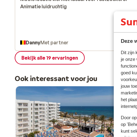
Animatie luidruchtig
Animatie luidruchtig
Deze w
Danny
Met partner
Dit zijn
Bekijk alle 19 ervaringen
je onze
function
goed ku
Ook interessant voor jou
voorkeu
jouw to
marketi
het plaa
internet
Door op 
op 'Behe
kunt sel