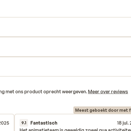
eiland ontdekken, want dat is echt
ring met ons product oprecht weergeven.
Meer over reviews
Meest geboekt door met f
 2025
Fantastisch
18 jul.
9.1
Het animatieteam is geweldig zowel qua activiteite
Het animatieteam is geweldig zowel qua activiteite