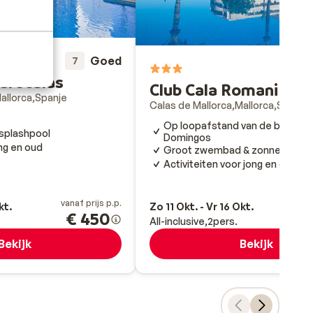
Goed
7
6
urocalas
Club Cala Romani
allorca
Spanje
Calas de Mallorca
Mallorca
Spanje
Op loopafstand van de baai Cal
splashpool
Domingos
ng en oud
Groot zwembad & zonneterras
Activiteiten voor jong en oud
vanaf prijs p.p.
va
kt.
Zo 11 Okt. - Vr 16 Okt.
€ 450
All-inclusive
2
pers.
Bekijk
Bekijk