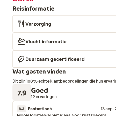
animatieteam. Ga ook zeker een keer de rest van het 
Reisinformatie
prachtig!
Verzorging
Vlucht informatie
Duurzaam gecertificeerd
Wat gasten vinden
Dit zijn 100% echte klantbeoordelingen die hun erva
Goed
7.9
19 ervaringen
Fantastisch
13 sep.
8.3
Mooie locatie wel niet ideaal voor rustzoekers.
Mooie locatie wel niet ideaal voor rustzoekers.