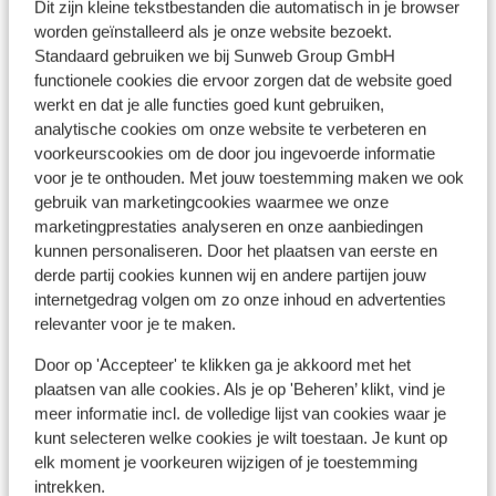
Ho
Dit zijn kleine tekstbestanden die automatisch in je browser
90 % var russere og de kender ikke til kø
Goed
6
worden geïnstalleerd als je onze website bezoekt.
Ala
kultur og de fylder ret meget sådan et
Hotel Simply Fine Alize
Standaard gebruiken we bij Sunweb Group GmbH
sted.
W
Alanya
Turkse Rivièra
Turkije
functionele cookies die ervoor zorgen dat de website goed
C
werkt en dat je alle functies goed kunt gebruiken,
Dicht bij het fijne strand
analytische cookies om onze website te verbeteren en
Goede, comfortabele kamers
voorkeurscookies om de door jou ingevoerde informatie
Op basis van all inclusive
vanaf prijs p.p.
voor je te onthouden. Met jouw toestemming maken we ook
Wo 30 Sep. - Ma 5 Okt.
Za 3
€ 468
gebruik van marketingcookies waarmee we onze
All-inclusive
2
pers.
All-
marketingprestaties analyseren en onze aanbiedingen
Bekijk
kunnen personaliseren. Door het plaatsen van eerste en
derde partij cookies kunnen wij en andere partijen jouw
internetgedrag volgen om zo onze inhoud en advertenties
relevanter voor je te maken.
Door op 'Accepteer' te klikken ga je akkoord met het
plaatsen van alle cookies. Als je op 'Beheren’ klikt, vind je
Andere accommodaties in Turkse
meer informatie incl. de volledige lijst van cookies waar je
Rivièra
kunt selecteren welke cookies je wilt toestaan. Je kunt op
elk moment je voorkeuren wijzigen of je toestemming
intrekken.
Mardan Palace