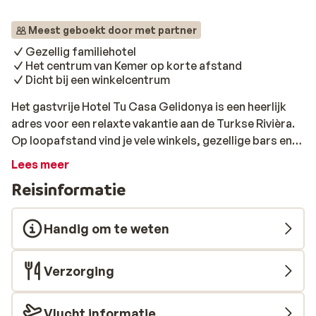
Meest geboekt door met partner
Gezellig familiehotel
Het centrum van Kemer op korte afstand
Dicht bij een winkelcentrum
Het gastvrije Hotel Tu Casa Gelidonya is een heerlijk
adres voor een relaxte vakantie aan de Turkse Rivièra.
Op loopafstand vind je vele winkels, gezellige bars en
goede restaurants. Wil je een dagje naar een ander leuk
Lees meer
plaatsje? De bushalte bevindt zich al op een klein stukje
Reisinformatie
lopen. De knusse hotelkamers zijn ingericht met lichte
meubels en bieden je veel comfort. Er zijn twee
zwembaden voor een frisse duik en je kunt je in de Spa
Handig om te weten
heerlijk laten vertroetelen. Een heerlijke
bubbelmassage in het Turks bad of een weldadige
Verzorging
gezichtsbehandeling, het kan allemaal. Alle maaltijden,
snacks en verschillende drankjes zijn inbegrepen.
Iedere dag staat er weer een uitgebreid buffet voor je
Vlucht informatie