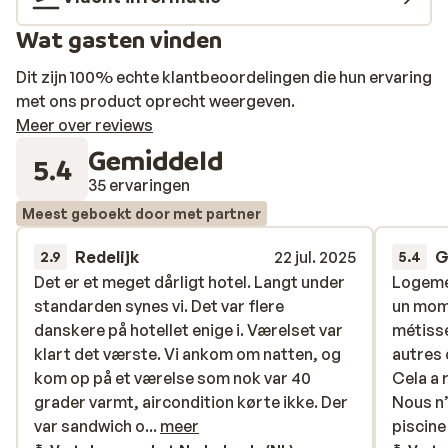
klaar en voor een lekker drankje tussendoor kun je
Wat gasten vinden
terecht in verschillende bars. Je voelt je al snel thuis in
dit heerlijke hotel, geniet er van!
Dit zijn 100% echte klantbeoordelingen die hun ervaring
met ons product oprecht weergeven.
Meer over reviews
Gemiddeld
5.4
35 ervaringen
Meest geboekt door met partner
Redelijk
22 jul. 2025
G
2.9
5.4
Det er et meget dårligt hotel. Langt under
Det er et meget dårligt hotel. Langt under
Logeme
Logeme
standarden synes vi. Det var flere
standarden synes vi. Det var flere
un mome
un mome
danskere på hotellet enige i. Værelset var
danskere på hotellet enige i. Værelset var
métisse
métisse
klart det værste. Vi ankom om natten, og
klart det værste. Vi ankom om natten, og
autres 
autres 
kom op på et værelse som nok var 40
kom op på et værelse som nok var 40
Cela a 
Cela a 
grader varmt, aircondition kørte ikke. Der
grader varmt, aircondition kørte ikke. Der
Nous n’
Nous n’
var sandwich og vand til os i køleskabet,
var sandwich o...
meer
piscine
piscine 