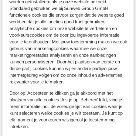
Hotel Pasa Garden Beach
Ho
worden geïnstalleerd als je onze website bezoekt.
Marmaris
Zuid-Egeïsche Kust
Turkije
Mar
Standaard gebruiken we bij Sunweb Group GmbH
functionele cookies die ervoor zorgen dat de website goed
Direct aan het zandstrand
C
werkt en dat je alle functies goed kunt gebruiken,
Speeltuintje voor kinderen
M
analytische cookies om onze website te verbeteren en
Ruime en moderne kamers
O
vanaf prijs p.p.
voorkeurscookies om de door jou ingevoerde informatie
Vr 9 Okt. - Wo 14 Okt.
Vr 9
€ 550
voor je te onthouden. Met jouw toestemming maken we ook
All-inclusive
2
pers.
All-
gebruik van marketingcookies waarmee we onze
Bekijk
marketingprestaties analyseren en onze aanbiedingen
kunnen personaliseren. Door het plaatsen van eerste en
derde partij cookies kunnen wij en andere partijen jouw
internetgedrag volgen om zo onze inhoud en advertenties
relevanter voor je te maken.
Door op 'Accepteer' te klikken ga je akkoord met het
Andere accommodaties in Zuid-
plaatsen van alle cookies. Als je op 'Beheren’ klikt, vind je
Egeïsche Kust
meer informatie incl. de volledige lijst van cookies waar je
kunt selecteren welke cookies je wilt toestaan. Je kunt op
elk moment je voorkeuren wijzigen of je toestemming
Hotel Marbella
intrekken.