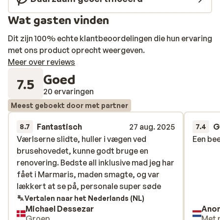
Wat gasten vinden
Dit zijn 100% echte klantbeoordelingen die hun ervaring
met ons product oprecht weergeven.
Meer over reviews
Goed
7.5
20 ervaringen
Meest geboekt door met partner
Fantastisch
27 aug. 2025
G
8.7
7.4
Værlserne slidte, huller i vægen ved
Værlserne slidte, huller i vægen ved
Een bee
Een bee
brusehovedet, kunne godt bruge en
brusehovedet, kunne godt bruge en
renovering. Bedste all inklusive mad jeg har
renovering. Bedste all inklusive mad jeg har
fået i Marmaris, maden smagte, og var
fået i Marmaris, maden smagte, og var
lækkert at se på, personale super søde
lækkert at se på, personale super søde
Vertalen naar het Nederlands (NL)
Michael Dessezar
Ano
Groep
Met 