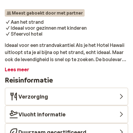
Meest geboekt door met partner
Aan het strand
Ideaal voor gezinnen met kinderen
Sfeervol hotel
Ideaal voor een strandvakantie! Als je het Hotel Hawaii
uitloopt sta je al bijna op het strand, echt ideaal. Maar
ook de levendigheid is snel op te zoeken. De boulevard
ligt op korte loopafstand en de Barstreet en het
Lees meer
centrum van Marmaris is wat verder weg. Je kunt met
Reisinformatie
het hele gezin een heerlijk dagje vertoeven bij het
zwembad van dit hotel. De vakantie begint hier goed!
Verzorging
Vlucht informatie
Duurzaam gecertificeerd