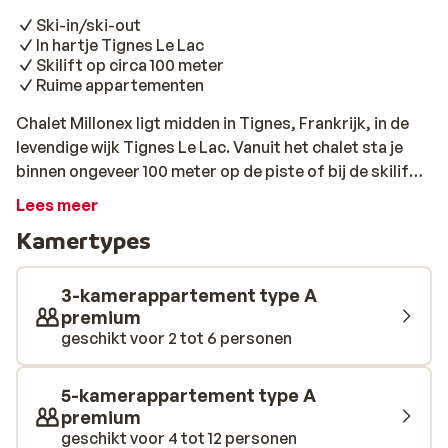
Ski-in/ski-out
In hartje Tignes Le Lac
Skilift op circa 100 meter
Ruime appartementen
Chalet Millonex ligt midden in Tignes, Frankrijk, in de
levendige wijk Tignes Le Lac. Vanuit het chalet sta je
binnen ongeveer 100 meter op de piste of bij de skilift.
Alles voelt hier compact, gezellig en direct verbonden
Lees meer
met het skigebied. Het chalet heeft een traditionele
Kamertypes
uitstraling met veel hout en biedt comfortabele
appartementen. Je verblijft in een
3‑kamerappartement voor kleinere gezelschappen of
3-kamerappartement type A
een ruim 5‑kamerappartement voor grotere groepen.
premium
geschikt voor 2 tot 6 personen
Binnen voelt het warm en praktisch aan, met fijne
leefruimtes om samen te eten en bij te komen na een
actieve dag. Dankzij de ski‑in/ski‑out ligging klik je je
5-kamerappartement type A
ski’s vrijwel bij de voordeur aan en ski je zo het gebied
premium
van Tignes – Val d’Isère in. Winkels, bars en restaurants
geschikt voor 4 tot 12 personen