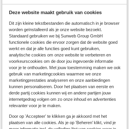
Skipiste: 100 m
Skilift: 100 m
Deze website maakt gebruik van cookies
Winkels: 100 m
Dit zijn kleine tekstbestanden die automatisch in je browser
Skipas, -les en verhuur
worden geïnstalleerd als je onze website bezoekt.
Standaard gebruiken we bij Sunweb Group GmbH
functionele cookies die ervoor zorgen dat de website goed
Skipas
werkt en dat je alle functies goed kunt gebruiken,
analytische cookies om onze website te verbeteren en
Skilessen
voorkeurscookies om de door jou ingevoerde informatie
voor je te onthouden. Met jouw toestemming maken we ook
gebruik van marketingcookies waarmee we onze
Skimateriaal
marketingprestaties analyseren en onze aanbiedingen
kunnen personaliseren. Door het plaatsen van eerste en
derde partij cookies kunnen wij en andere partijen jouw
Andere accommodaties in Tignes - Val
internetgedrag volgen om zo onze inhoud en advertenties
d'Isère
relevanter voor je te maken.
Door op 'Accepteer' te klikken ga je akkoord met het
Hotel Voulezvous
plaatsen van alle cookies. Als je op 'Beheren’ klikt, vind je
meer informatie incl. de volledige lijst van cookies waar je