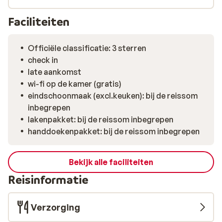
liggen letterlijk om de hoek, waardoor alles dichtbij en
makkelijk bereikbaar is. Ook het centrum van Tignes Le
Faciliteiten
Lac ligt op loopafstand, ideaal voor een
avondwandeling of een drankje na het skiën. Chalet
Officiële classificatie: 3 sterren
Millonex is een fijne uitvalsbasis voor wie centraal wil
check in
zitten, snel de piste op wil en ’s avonds het bruisende
late aankomst
Tignes wil ervaren — terwijl je uitkijkt op besneeuwde
wi-fi op de kamer (gratis)
daken en verlichte liften.
eindschoonmaak (excl.keuken): bij de reissom
inbegrepen
lakenpakket: bij de reissom inbegrepen
handdoekenpakket: bij de reissom inbegrepen
Bekijk alle faciliteiten
Reisinformatie
Verzorging