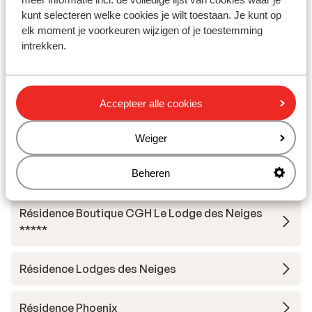
kunt selecteren welke cookies je wilt toestaan. Je kunt op
Chalet Skadi - extra ingekocht
elk moment je voorkeuren wijzigen of je toestemming
intrekken.
Résidence Le Taos
Résidence Le Bec Rouge
Accepteer alle cookies
Résidence Le Jhana
Weiger
Beheren
Hotel Club Belambra Tignes Val Claret
Résidence Boutique CGH Le Lodge des Neiges
*****
Résidence Lodges des Neiges
Résidence Phoenix