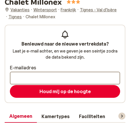
Chalet Millonex
Vakanties
Wintersport
Frankrijk
Tignes - Val d'Isère
Tignes
Chalet Millonex
Benieuwd naar de nieuwe vertrekdata?
Laat je e-mail achter, en we geven je een seintje zodra
de data bekend zijn.
E-mailadres
Houd mij op de hoogte
Algemeen
Kamertypes
Faciliteiten
Reisin