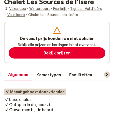
Chalet Les Sources de l’Isère
Vakanties
Wintersport
Frankrijk
Tignes - Val d'Isère
Val d'Isère
Chalet Les Sources de l’Isère
De vanaf prijs konden we niet ophalen
Bekijk alle prijzen en kortingen in het overzicht.
Bekijk prijzen
Algemeen
Kamertypes
Faciliteiten
Reisin
Meest geboekt door vrienden
Luxe chalet
Ontspan in de jacuzzi
Opwarmen bij de haard