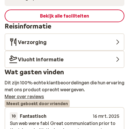
Bekijk alle faciliteiten
Reisinformatie
Verzorging
Vlucht informatie
Wat gasten vinden
Dit zijn 100% echte klantbeoordelingen die hun ervaring
met ons product oprecht weergeven.
Meer over reviews
Meest geboekt door vrienden
Fantastisch
16 mrt. 2025
10
Sun web were fab! Great communication prior to
Sun web were fab! Great communication prior to