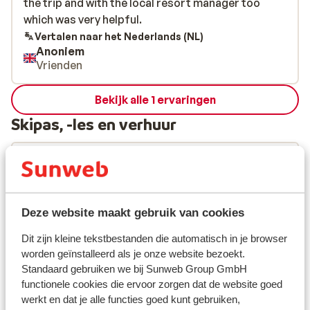
the trip and with the local resort manager too
the trip and with the local resort manager too
which was very helpful.
which was very helpful.
Vertalen naar het Nederlands (NL)
Anoniem
Vrienden
Bekijk alle 1 ervaringen
Skipas, -les en verhuur
Skipas
Skilessen
Deze website maakt gebruik van cookies
Dit zijn kleine tekstbestanden die automatisch in je browser
Skimateriaal
worden geïnstalleerd als je onze website bezoekt.
Standaard gebruiken we bij Sunweb Group GmbH
functionele cookies die ervoor zorgen dat de website goed
Andere accommodaties in Tignes - Val
werkt en dat je alle functies goed kunt gebruiken,