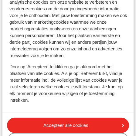
d'Isère
analytische cookies om onze website te verbeteren en
voorkeurscookies om de door jou ingevoerde informatie
Hotel Voulezvous
voor je te onthouden. Met jouw toestemming maken we ook
gebruik van marketingcookies waarmee we onze
marketingprestaties analyseren en onze aanbiedingen
Chalet Skadi - extra ingekocht
kunnen personaliseren. Door het plaatsen van eerste en
derde partij cookies kunnen wij en andere partijen jouw
internetgedrag volgen om zo onze inhoud en advertenties
Résidence Le Taos
relevanter voor je te maken.
Résidence Le Bec Rouge
Door op 'Accepteer' te klikken ga je akkoord met het
plaatsen van alle cookies. Als je op 'Beheren’ klikt, vind je
meer informatie incl. de volledige lijst van cookies waar je
Résidence Le Jhana
kunt selecteren welke cookies je wilt toestaan. Je kunt op
elk moment je voorkeuren wijzigen of je toestemming
Hotel Club Belambra Tignes Val Claret
intrekken.
Résidence Boutique CGH Le Lodge des Neiges
*****
Accepteer alle cookies