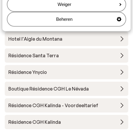
Weiger
Résidence Lodges des Neiges
Beheren
Résidence Phoenix
Hotel l'Aigle du Montana
Résidence Santa Terra
Résidence Ynycio
Boutique Résidence CGH Le Névada
Résidence CGH Kalinda - Voordeeltarief
Résidence CGH Kalinda