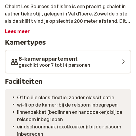
Chalet Les Sources de l'Isère is een prachtig chalet in
authentieke stijl, gelegen in Val d'Isere. Zowel de piste
als de skilift vind je op slechts 200 meter afstand. Dit
luxe chalet is gechikt voor maximaal 14 personen en
Lees meer
beschikt over 7 slaapkamers, 7 badkamers, een luxe
Kamertypes
open keuken en een grote, sfeervolle woonkamer met
open haard. Dit chalet is een perfect voorbeeld van hoe
traditioneel design gecombineerd kan worden met de
8-kamerappartement
nieuwste hedendaagse details. In de wijk Le Fornet,
geschikt voor 7 tot 14 personen
waar dit chalet ligt, kun je terecht voor je kleine
dagelijkse boodchappen. Wil je dineren in Val 'Isere?
Faciliteiten
Het centrum, waar je een keur aan goede restaurants
vindt, ligt op een korte rijafstand. Voor een echt luxe
Officiële classificatie: zonder classificatie
verblijf, in een prachtige omgeving zowel binnen als
wi-fi op de kamer: bij de reissom inbegrepen
buiten, is Chalet Les Sources de l'Isère de perfecte
linnenpakket (bedlinnen en handdoeken): bij de
keuze.
reissom inbegrepen
eindschoonmaak (excl.keuken): bij de reissom
inbegrepen