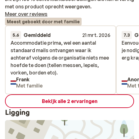
met ons product oprecht weergeven.
Meer over reviews
Meest geboekt door met familie
Gemiddeld
21 mrt. 2026
G
5.6
7.3
Accommodatie prima, wel een aantal
Accommodatie prima, wel een aantal
Eenvou
Eenvou
standaard mails ontvangen waar ik
standaard mails ontvangen waar ik
je nodi
je nodi
achteraf volgens de organisatie niets mee
achteraf volgens de organisatie niets mee
erg kra
erg kra
hoefde te doen (tellen messen, lepels,
hoefde te doen (tellen messen, lepels,
vorken, borden etc).
vorken, borden etc).
Frank
Ano
Met familie
Met 
Bekijk alle 2 ervaringen
Ligging