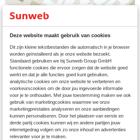
Bekijk op kaart
Deze website maakt gebruik van cookies
Afstanden
Dit zijn kleine tekstbestanden die automatisch in je browser
Centrum: 200 m
worden geïnstalleerd als je onze website bezoekt.
Skilift: 50 m
Standaard gebruiken we bij Sunweb Group GmbH
functionele cookies die ervoor zorgen dat de website goed
Skipas, -les en verhuur
werkt en dat je alle functies goed kunt gebruiken,
analytische cookies om onze website te verbeteren en
voorkeurscookies om de door jou ingevoerde informatie
Skipas
voor je te onthouden. Met jouw toestemming maken we ook
gebruik van marketingcookies waarmee we onze
marketingprestaties analyseren en onze aanbiedingen
Skilessen
kunnen personaliseren. Door het plaatsen van eerste en
derde partij cookies kunnen wij en andere partijen jouw
Skimateriaal
internetgedrag volgen om zo onze inhoud en advertenties
relevanter voor je te maken.