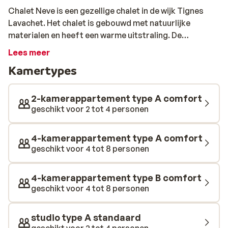
Chalet Neve is een gezellige chalet in de wijk Tignes
Lavachet. Het chalet is gebouwd met natuurlijke
materialen en heeft een warme uitstraling. De
appartementen zijn ruim en comfortabel en bieden een
Lees meer
prachtig uitzicht op de bergen. Het chalet ligt op
Kamertypes
slechts 100 meter van de piste en de stoeltjesliften
Chaudannes en Pâquis. Zo ben je binnen no time op de
pistes van het sneeuwzekere en moderne Espace Killy
2-kamerappartement type A comfort
skigebied. Het centrum van Tignes-Le-Lac ligt op
geschikt voor 2 tot 4 personen
slechts 7 minuten lopen.
4-kamerappartement type A comfort
geschikt voor 4 tot 8 personen
4-kamerappartement type B comfort
geschikt voor 4 tot 8 personen
studio type A standaard