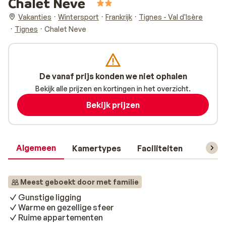
Chalet Neve
Vakanties
Wintersport
Frankrijk
Tignes - Val d'Isère
Tignes
Chalet Neve
De vanaf prijs konden we niet ophalen
Bekijk alle prijzen en kortingen in het overzicht.
Bekijk prijzen
Algemeen
Kamertypes
Faciliteiten
Reisin
Meest geboekt door met familie
Gunstige ligging
Warme en gezellige sfeer
Ruime appartementen