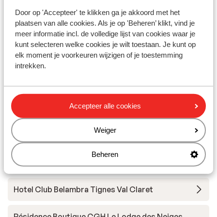
Door op 'Accepteer' te klikken ga je akkoord met het
Andere accommodaties in Tignes - Val
plaatsen van alle cookies. Als je op 'Beheren’ klikt, vind je
d'Isère
meer informatie incl. de volledige lijst van cookies waar je
kunt selecteren welke cookies je wilt toestaan. Je kunt op
Hotel Voulezvous
elk moment je voorkeuren wijzigen of je toestemming
intrekken.
Chalet Skadi - extra ingekocht
Accepteer alle cookies
Résidence Le Taos
Weiger
Résidence Le Bec Rouge
Beheren
Résidence Le Jhana
Hotel Club Belambra Tignes Val Claret
Résidence Boutique CGH Le Lodge des Neiges