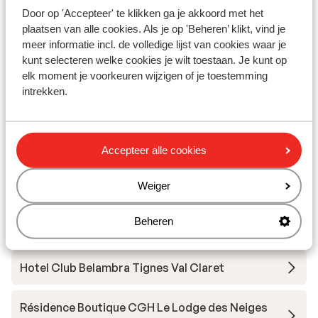
Andere accommodaties in Tignes - Val
Door op 'Accepteer' te klikken ga je akkoord met het
plaatsen van alle cookies. Als je op 'Beheren’ klikt, vind je
d'Isère
meer informatie incl. de volledige lijst van cookies waar je
kunt selecteren welke cookies je wilt toestaan. Je kunt op
Hotel Voulezvous
elk moment je voorkeuren wijzigen of je toestemming
intrekken.
Chalet Skadi - extra ingekocht
Résidence Le Taos
Accepteer alle cookies
Weiger
Résidence Le Bec Rouge
Beheren
Résidence Le Jhana
Hotel Club Belambra Tignes Val Claret
Résidence Boutique CGH Le Lodge des Neiges