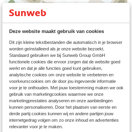
Deze website maakt gebruik van cookies
Afstanden
Centrum: 200 m
Dit zijn kleine tekstbestanden die automatisch in je browser
Skipiste: 500 m
worden geïnstalleerd als je onze website bezoekt.
Skilift: 500 m
Standaard gebruiken we bij Sunweb Group GmbH
functionele cookies die ervoor zorgen dat de website goed
Skipas, -les en verhuur
werkt en dat je alle functies goed kunt gebruiken,
analytische cookies om onze website te verbeteren en
voorkeurscookies om de door jou ingevoerde informatie
Skipas
voor je te onthouden. Met jouw toestemming maken we ook
gebruik van marketingcookies waarmee we onze
Skilessen
marketingprestaties analyseren en onze aanbiedingen
kunnen personaliseren. Door het plaatsen van eerste en
derde partij cookies kunnen wij en andere partijen jouw
Skimateriaal
internetgedrag volgen om zo onze inhoud en advertenties
relevanter voor je te maken.