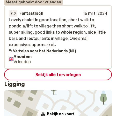
Meest geboekt door vrienden
Fantastisch
16 mrt. 2024
9.0
Lovely chalet in good location, short walk to
Lovely chalet in good location, short walk to
gondola/lift to village then short walk to lift,
gondola/lift to village then short walk to lift,
super skiing, good links to whole region, nice little
super skiing, good links to whole region, nice little
bars and restaurants in village. One small
bars and restaurants in village. One small
expensive supermarket.
expensive supermarket.
Vertalen naar het Nederlands (NL)
Anoniem
Vrienden
Bekijk alle 1 ervaringen
Ligging
Bekijk op kaart