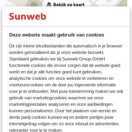
Bekijk op kaart
Deze website maakt gebruik van cookies
Afstanden
Dit zijn kleine tekstbestanden die automatisch in je browser
Skipiste: 20 m
worden geïnstalleerd als je onze website bezoekt.
Skilift: 300 m
Standaard gebruiken we bij Sunweb Group GmbH
Winkels: 150 m
functionele cookies die ervoor zorgen dat de website goed
Skipas, -les en verhuur
werkt en dat je alle functies goed kunt gebruiken,
analytische cookies om onze website te verbeteren en
voorkeurscookies om de door jou ingevoerde informatie
Skipas
voor je te onthouden. Met jouw toestemming maken we ook
gebruik van marketingcookies waarmee we onze
marketingprestaties analyseren en onze aanbiedingen
Skilessen
kunnen personaliseren. Door het plaatsen van eerste en
derde partij cookies kunnen wij en andere partijen jouw
internetgedrag volgen om zo onze inhoud en advertenties
Skimateriaal
relevanter voor je te maken.