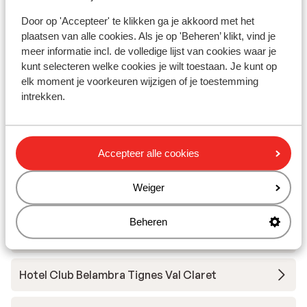
Door op 'Accepteer' te klikken ga je akkoord met het
Andere accommodaties in Tignes - Val
plaatsen van alle cookies. Als je op 'Beheren’ klikt, vind je
d'Isère
meer informatie incl. de volledige lijst van cookies waar je
kunt selecteren welke cookies je wilt toestaan. Je kunt op
elk moment je voorkeuren wijzigen of je toestemming
Hotel Voulezvous
intrekken.
Chalet Skadi - extra ingekocht
Accepteer alle cookies
Résidence Le Taos
Weiger
Résidence Le Bec Rouge
Beheren
Résidence Le Jhana
Hotel Club Belambra Tignes Val Claret