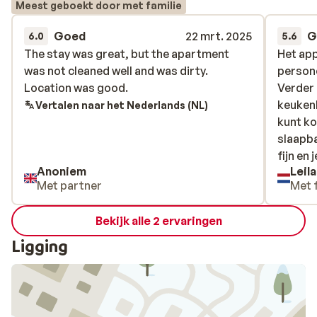
Meest geboekt door met familie
Goed
22 mrt. 2025
G
6.0
5.6
The stay was great, but the apartment
The stay was great, but the apartment
Het app
Het app
was not cleaned well and was dirty.
was not cleaned well and was dirty.
person
person
Location was good.
Location was good.
Verder 
Verder 
keukenb
keukenb
Vertalen naar het Nederlands (NL)
kunt ko
kunt ko
slaapba
slaapba
fijn en
fijn en 
Anoniem
Leila
Met partner
Met 
Bekijk alle 2 ervaringen
Ligging