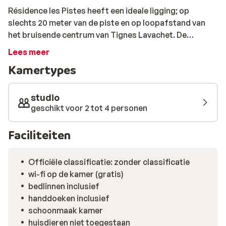
Résidence les Pistes heeft een ideale ligging; op
slechts 20 meter van de piste en op loopafstand van
het bruisende centrum van Tignes Lavachet. De
studio’s zijn modern ingericht en hebben allemaal een
Lees meer
balkon, waar het heerlijk genieten is van het
Kamertypes
winterzonnetje en met een beetje geluk, uitzicht over
de pistes.
studio
geschikt voor 2 tot 4 personen
Faciliteiten
Officiële classificatie: zonder classificatie
wi-fi op de kamer (gratis)
bedlinnen inclusief
handdoeken inclusief
schoonmaak kamer
huisdieren niet toegestaan