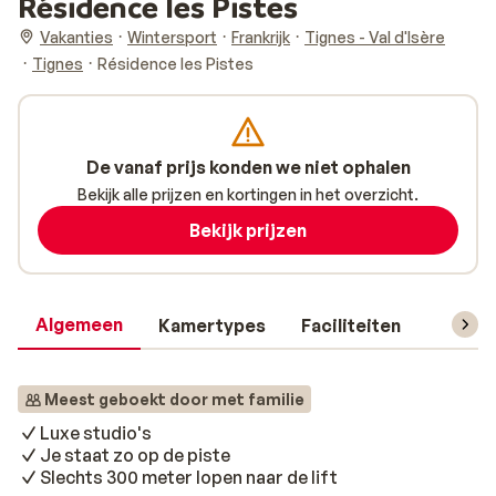
Résidence les Pistes
Vakanties
Wintersport
Frankrijk
Tignes - Val d'Isère
Tignes
Résidence les Pistes
De vanaf prijs konden we niet ophalen
Bekijk alle prijzen en kortingen in het overzicht.
Bekijk prijzen
Algemeen
Kamertypes
Faciliteiten
Reisin
Meest geboekt door met familie
Luxe studio's
Je staat zo op de piste
Slechts 300 meter lopen naar de lift