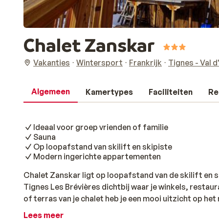
Chalet Zanskar
Vakanties
Wintersport
Frankrijk
Tignes - Val d
Algemeen
Kamertypes
Faciliteiten
Re
Ideaal voor groep vrienden of familie
Sauna
Op loopafstand van skilift en skipiste
Modern ingerichte appartementen
Chalet Zanskar ligt op loopafstand van de skilift en 
Tignes Les Brévières dichtbij waar je winkels, restau
of terras van je chalet heb je een mooi uitzicht op het
modern en kleurrijk ingericht. Je voelt je hier gelijk t
Lees meer