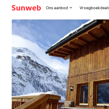
Ons aanbod
Vroegboekdeal