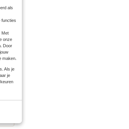
erd als
 functies
. Met
e onze
n. Door
 jouw
te maken.
. Als je
aar je
rkeuren