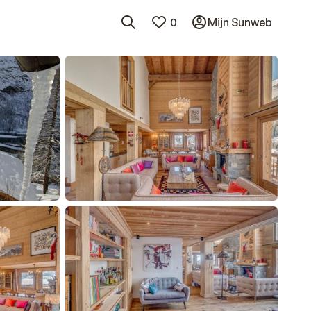
0
Mijn Sunweb