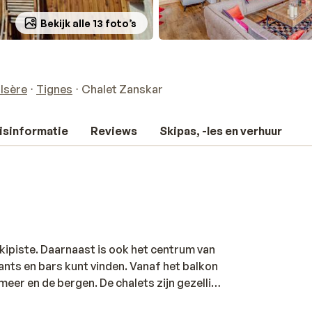
Bekijk alle 13 foto’s
'Isère
Tignes
Chalet Zanskar
isinformatie
Reviews
Skipas, -les en verhuur
skipiste. Daarnaast is ook het centrum van
rants en bars kunt vinden. Vanaf het balkon
 meer en de bergen. De chalets zijn gezellig,
huis! 's avonds kun je gezellig de open haard