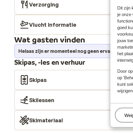
Verzorging
Dit zijn
je onze
function
Vlucht informatie
goed ku
voorkeu
Wat gasten vinden
jouw to
marketi
Helaas zijn er momenteel nog geen ervaringen v
het plaa
internet
Skipas, -les en verhuur
Door op 
op 'Behe
Skipas
kunt sel
wijzigen
Skilessen
Beh
Wei
Skimateriaal