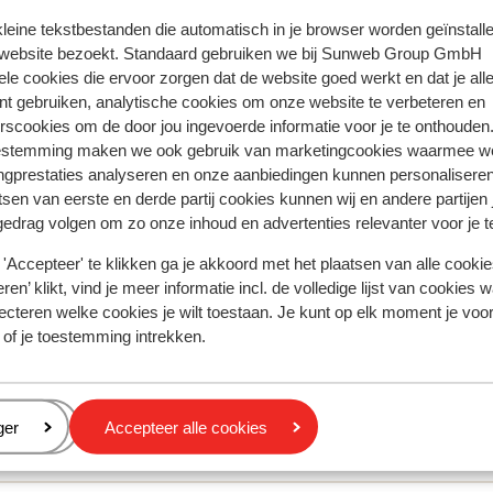
 kleine tekstbestanden die automatisch in je browser worden geïnstalle
 website bezoekt. Standaard gebruiken we bij Sunweb Group GmbH
ele cookies die ervoor zorgen dat de website goed werkt en dat je alle
nt gebruiken, analytische cookies om onze website te verbeteren en
rscookies om de door jou ingevoerde informatie voor je te onthouden
estemming maken we ook gebruik van marketingcookies waarmee w
ngprestaties analyseren en onze aanbiedingen kunnen personalisere
oor deze accommodatie.
tsen van eerste en derde partij cookies kunnen wij en andere partijen
gedrag volgen om zo onze inhoud en advertenties relevanter voor je 
'Accepteer' te klikken ga je akkoord met het plaatsen van alle cookies
ren’ klikt, vind je meer informatie incl. de volledige lijst van cookies w
ecteren welke cookies je wilt toestaan. Je kunt op elk moment je voo
 of je toestemming intrekken.
eren
ger
Accepteer alle cookies