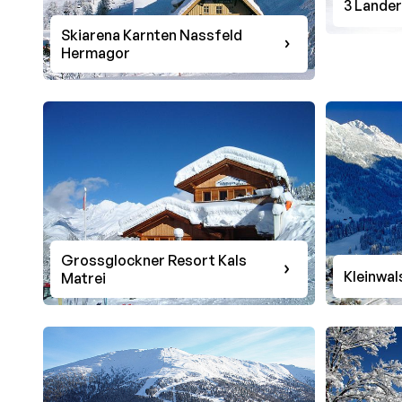
3 Lander
Skiarena Karnten Nassfeld
Hermagor
Grossglockner Resort Kals
Kleinwal
Matrei