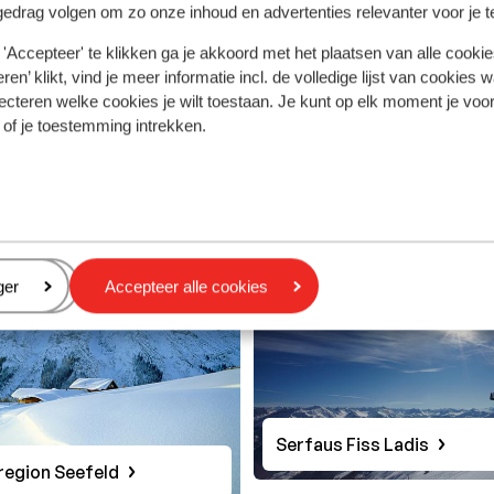
gedrag volgen om zo onze inhoud en advertenties relevanter voor je 
'Accepteer' te klikken ga je akkoord met het plaatsen van alle cookies
ren’ klikt, vind je meer informatie incl. de volledige lijst van cookies w
ecteren welke cookies je wilt toestaan. Je kunt op elk moment je voo
 of je toestemming intrekken.
Hochsolden
Arlberg Skiregion
eren
ger
Accepteer alle cookies
Serfaus Fiss Ladis
region Seefeld