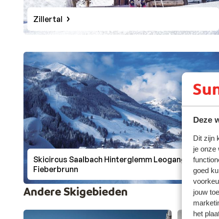
Zillertal
Deze w
Dit zijn
je onze
Skicircus Saalbach Hinterglemm Leogang
function
Fieberbrunn
goed ku
voorkeu
Andere Skigebieden
jouw to
marketi
het plaa