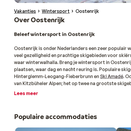
Vakanties
Wintersport
Oostenrijk
Over Oostenrijk
Beleef wintersport in Oostenrijk
Oostenrijk is onder Nederlanders een zeer populair wi
veel gezelligheid en prachtige skigebieden voor skië
waar winterwalhalla. Breng je wintersport in Oostenrij
plaatsen, waar dag en nacht reuring is. Populaire skig
Hinterglemm-Leogang-Fieberbrunn en
Ski Amadé
. O
van Kitzbüheler Alpen; het op twee na grootste skige
Skiregion
of het hooggelegen Sölden-Hochsölden? Het
Lees meer
Jouw verblijf in Oostenrijk
In de winter biedt Oostenrijk het ideale podium voor 
Populaire accommodaties
langlaufen, rodelen, schaatsen of (sneeuw)wandelen h
de piste is niets heerlijker dan terug te komen in je ho