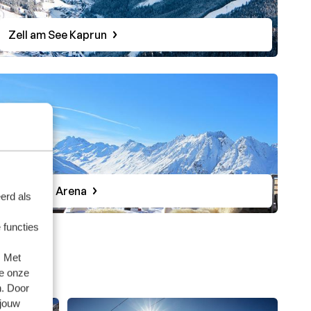
Zell am See Kaprun
Silvretta Arena
erd als
 functies
. Met
e onze
n. Door
 jouw