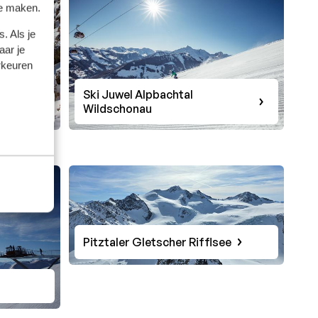
te maken.
. Als je
aar je
rkeuren
Ski Juwel Alpbachtal
Wildschonau
Pitztaler Gletscher Rifflsee