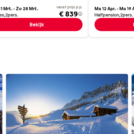
vanaf prijs p.p.
1 Mrt. - Zo 28 Mrt.
Ma 12 Apr. - Ma 19 
€ 839
es
2
pers.
Halfpension
2
pers.
Bekijk