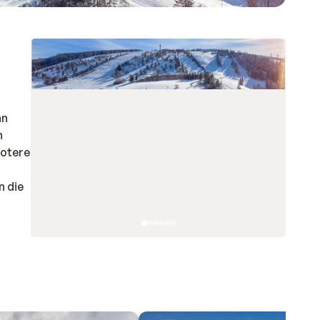
an
n
rotere
n die
n,
ag op
ende