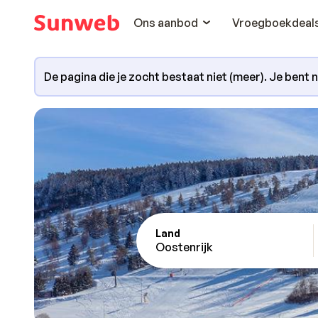
Ons aanbod
Vroegboekdeal
De pagina die je zocht bestaat niet (meer). Je bent 
Land
Oostenrijk