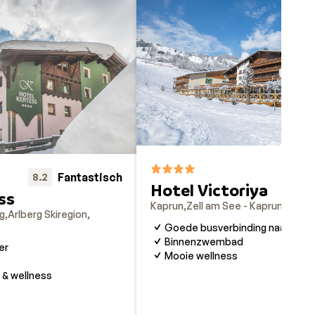
a je
ever
ordt
 het
7
 is
Fantastisch
8.2
Hotel Victoriya
ntdek
ss
Kaprun
Zell am See - Kaprun
Oosten
rg
Arlberg Skiregion
Goede busverbinding naar skig
Binnenzwembad
er
Mooie wellness
& wellness