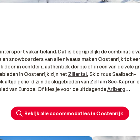
ntersport vakantieland. Dat is begrijpelijk: de combinatie v
rs en snowboarders van alle niveaus maken Oostenrijk tot ee
k door in een klein, authentiek dorpje of in een van de vele g
ebieden in Oostenrijk zijn het
Zillertal
, Skicircus Saalbach-
ok altijd geliefd zijn de skigebieden van
Zell am See-Kaprun
e
bied van Europa. Of kies je voor de uitdagende
Arlberg
 is helemaal aan jou!
Bekijk alle accommodaties in Oostenrijk
een vakantie vol sneeuwpret. Of je nu van skiën, snowboarde
oudt: je vindt het in het wintersportland pur sang. Na een d
tel,
appartement
of chalet en te genieten van een ontspann