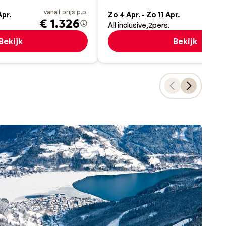
vanaf prijs p.p.
va
Apr.
Zo 4 Apr. - Zo 11 Apr.
€ 1.326
All inclusive
2
pers.
Bekijk
Bekijk