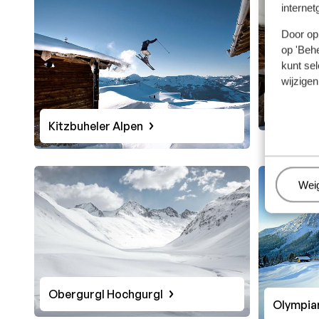
internet
Door op 
op 'Behe
kunt sel
wijzigen
Solden 
Kitzbuheler Alpen
Beh
Wei
Obergurgl Hochgurgl
Olympia