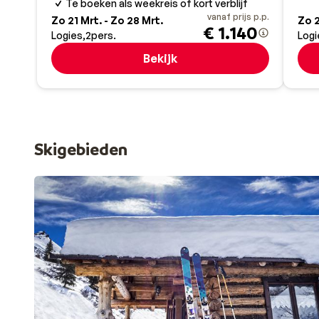
Te boeken als weekreis of kort verblijf
vanaf prijs p.p.
Zo 21 Mrt. - Zo 28 Mrt.
Zo 2
€ 1.140
Logies
2
pers.
Logi
Bekijk
Skigebieden