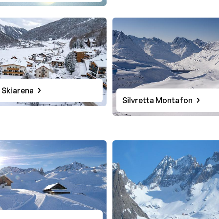
 Skiarena
Silvretta Montafon