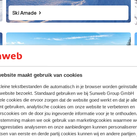
Ski Amade
ebsite maakt gebruik van cookies
 kleine tekstbestanden die automatisch in je browser worden geïnstalle
 website bezoekt. Standaard gebruiken we bij Sunweb Group GmbH
ele cookies die ervoor zorgen dat de website goed werkt en dat je alle
Wilder Kaiser Brixental
nt gebruiken, analytische cookies om onze website te verbeteren en
rscookies om de door jou ingevoerde informatie voor je te onthouden
estemming maken we ook gebruik van marketingcookies waarmee w
ngprestaties analyseren en onze aanbiedingen kunnen personalisere
tsen van eerste en derde partij cookies kunnen wij en andere partijen