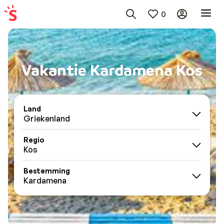
0
Vakantie Kardamena Kos
Land
Griekenland
Regio
Kos
Bestemming
Kardamena