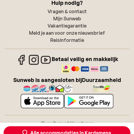
Hulp nodig?
Vragen & contact
Mijn Sunweb
Vakantiegarantie
Meld je aan voor onze nieuwsbrief
Reisinformatie
Betaal veilig en makkelijk
Sunweb is aangesloten bij
Duurzaamheid
Over Sunweb
Vacatures
Algemene voorwaarden zonvakanties
Cookies
Alle accommodaties in Kardamena