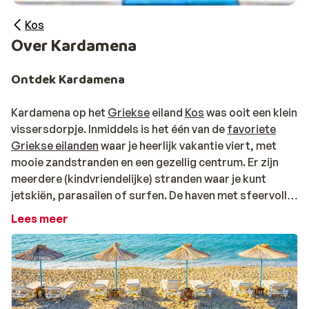
Kos
Over Kardamena
Ontdek Kardamena
Kardamena op het
Griekse
eiland
Kos
was ooit een klein
vissersdorpje. Inmiddels is het één van de
favoriete
Griekse eilanden
waar je heerlijk vakantie viert, met
mooie zandstranden en een gezellig centrum. Er zijn
meerdere (kindvriendelijke) stranden waar je kunt
jetskiën, parasailen of surfen. De haven met sfeervolle
boulevard is nog steeds het middelpunt van
Lees meer
Kardamena. Flaneer langs de winkels en pak een terras
bij één van de bars of Griekse restaurants, natuurlijk
met prachtig uitzicht over zee. Een deel van de stad is
autovrij, waardoor je vrij kan wandelen. In de avond
ontdek je nog een reden waarom Kardamena zo