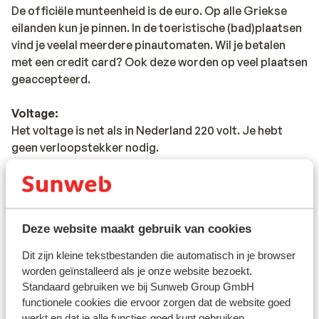
De officiële munteenheid is de euro. Op alle Griekse
eilanden kun je pinnen. In de toeristische (bad)plaatsen
vind je veelal meerdere pinautomaten. Wil je betalen
met een credit card? Ook deze worden op veel plaatsen
geaccepteerd.
Voltage:
Het voltage is net als in Nederland 220 volt. Je hebt
geen verloopstekker nodig.
Reisdocumenten:
Je dient in het bezit te zijn van een geldig paspoort of
een geldige identiteitskaart.
Deze website maakt gebruik van cookies
Heb je niet de Nederlandse nationaliteit, dan is het
belangrijk om na te vragen of er andere regels van
Dit zijn kleine tekstbestanden die automatisch in je browser
toepassing zijn. Dit vraag je na bij de ambassade van
worden geïnstalleerd als je onze website bezoekt.
het land waar je heen wilt en de landen waar je doorheen
Standaard gebruiken we bij Sunweb Group GmbH
reist.
functionele cookies die ervoor zorgen dat de website goed
werkt en dat je alle functies goed kunt gebruiken,