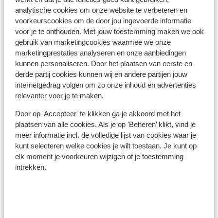
Het reizen met de juiste documenten is jouw eigen
analytische cookies om onze website te verbeteren en
verantwoordelijkheid. Sunweb kan hiervoor niet
voorkeurscookies om de door jou ingevoerde informatie
aansprakelijk worden gesteld.
voor je te onthouden. Met jouw toestemming maken we ook
gebruik van marketingcookies waarmee we onze
marketingprestaties analyseren en onze aanbiedingen
Vaccinatie:
kunnen personaliseren. Door het plaatsen van eerste en
Voor actuele informatie betreffende vaccinaties en
derde partij cookies kunnen wij en andere partijen jouw
andere gegevens over gezondheid en reizen vind je op
internetgedrag volgen om zo onze inhoud en advertenties
relevanter voor je te maken.
de site van LCR: https://www.lcr.nl/.
Door op 'Accepteer' te klikken ga je akkoord met het
plaatsen van alle cookies. Als je op 'Beheren’ klikt, vind je
Alarmnummer:
meer informatie incl. de volledige lijst van cookies waar je
Het alarmnummer in Griekenland voor de politie is 100.
kunt selecteren welke cookies je wilt toestaan. Je kunt op
Wanneer je een ambulance nodig hebt, dan dien je 166 te
elk moment je voorkeuren wijzigen of je toestemming
bellen. Let op, deze alarmnummers mag je alleen
intrekken.
gebruiken bij noodgevallen.
Eten & drinken:
Houd je van lekker eten? In Griekenland ben je aan het