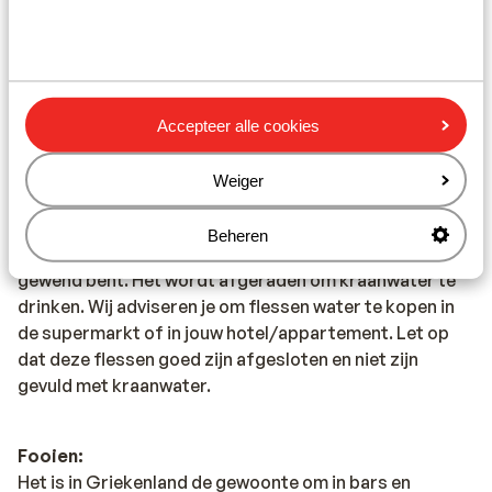
juiste adres. De Griekse keuken is divers. In de Griekse
restaurants vind je zowel vlees- als visgerechten, maar
ook smaakvolle vegetarische gerechten. Denk maar
aan Gyros, Mousaka, Calamaris en Tzatziki. Trek in wat
Accepteer alle cookies
anders? Ook dit is mogelijk. In de toeristische plaatsen
tref je een grote hoeveelheid aan van restaurants met
Weiger
de internationale keuken.
Beheren
Het water in Griekenland is anders dan je in Nederland
gewend bent. Het wordt afgeraden om kraanwater te
drinken. Wij adviseren je om flessen water te kopen in
de supermarkt of in jouw hotel/appartement. Let op
dat deze flessen goed zijn afgesloten en niet zijn
gevuld met kraanwater.
Fooien:
Het is in Griekenland de gewoonte om in bars en