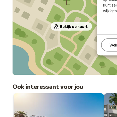
kunt sel
wijzigen
Bekijk op kaart
Beh
Wei
Ook interessant voor jou