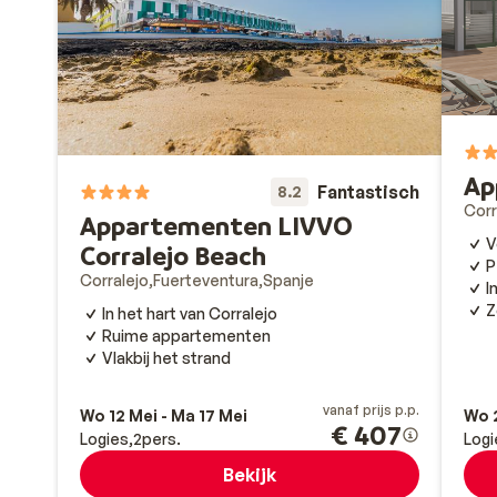
Ap
Fantastisch
8.2
Corr
Appartementen LIVVO
V
Corralejo Beach
P
Corralejo
Fuerteventura
Spanje
I
Z
In het hart van Corralejo
Ruime appartementen
Vlakbij het strand
vanaf prijs p.p.
Wo 12 Mei - Ma 17 Mei
Wo 2
€ 407
Logies
2
pers.
Logi
Bekijk