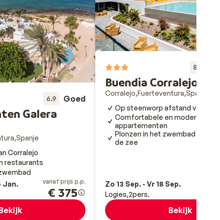
Fa
8.9
Buendia Corralejo No
Corralejo
Fuerteventura
Spanje
Goed
6.9
Op steenworp afstand van het 
ten Galera
Comfortabele en moderne
appartementen
Plonzen in het zwembad of zw
tura
Spanje
de zee
an Corralejo
en restaurants
 zwembad
vanaf prijs p.p.
va
5 Jan.
Zo 13 Sep. - Vr 18 Sep.
€ 375
Logies
2
pers.
Bekijk
Bekijk