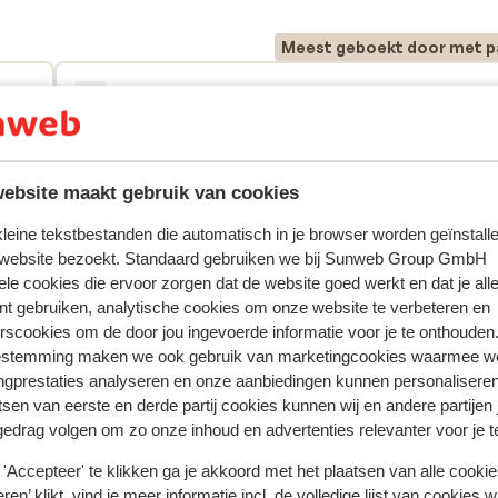
Meest geboekt door met p
 2026
Fantastisch
28 mei 
9.1
g en
g en
Fijne accommodatie, centraal gelegen. kamer was
Fijne accommodatie, centraal gelegen. kamer was
schoon en netjes. Elke dag kwam de housekeeping
schoon en netjes. Elke dag kwam de housekeeping
nt.
nt.
schone handdoeken neer leggen, bedden opmaken
schone handdoeken neer leggen, bedden opmaken
ebsite maakt gebruik van cookies
el
el
de vloer aan vegen. Het kookplaatje deed het alleen
de vloer aan vegen. Het kookplaatje deed het alleen
ant
nt...
echt niet goed. Werd niet goed warm. Lekker zwe
echt niet goed. Werd niet goed warm. Lekker zwe
 kleine tekstbestanden die automatisch in je browser worden geïnstalle
met voldoende bedjes voor iig deze periode van he
met...
meer
 website bezoekt. Standaard gebruiken we bij Sunweb Group GmbH
Astrid.S
Alleen
k
jaar (mei/juni). Poolbar is ook gezellig, personeel is
ele cookies die ervoor zorgen dat de website goed werkt en dat je alle
nt gebruiken, analytische cookies om onze website te verbeteren en
gend
vriendelijk, cocktails waren ook lekker en betaalba
rscookies om de door jou ingevoerde informatie voor je te onthouden
estemming maken we ook gebruik van marketingcookies waarmee w
ngprestaties analyseren en onze aanbiedingen kunnen personalisere
tsen van eerste en derde partij cookies kunnen wij en andere partijen
gedrag volgen om zo onze inhoud en advertenties relevanter voor je 
In de buurt
Strand: 100 m
'Accepteer' te klikken ga je akkoord met het plaatsen van alle cookies
In het centrum
ren’ klikt, vind je meer informatie incl. de volledige lijst van cookies w