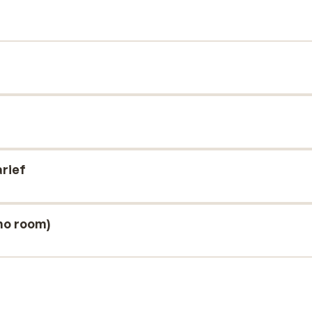
rief
mo room)