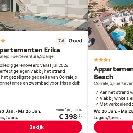
Goed
7.6
partementen Erika
alejo
Fuerteventura
Spanje
olledig gerenoveerd vanaf juli 2026
Appartemen
erfect gelegen vlak bij het strand
Beach
n het gezelligste gedeelte van Corralejo
onneterras en zwembad voor frisse duik
Corralejo
Fuerteven
Aan het strand v
Vlak bij winkels 
Met verkoelend
vanaf prijs p.p.
0 Jan. - Ma 25 Jan.
Wo 20 Jan. - Ma 2
€ 398
es
2
pers.
Logies
2
pers.
Bekijk