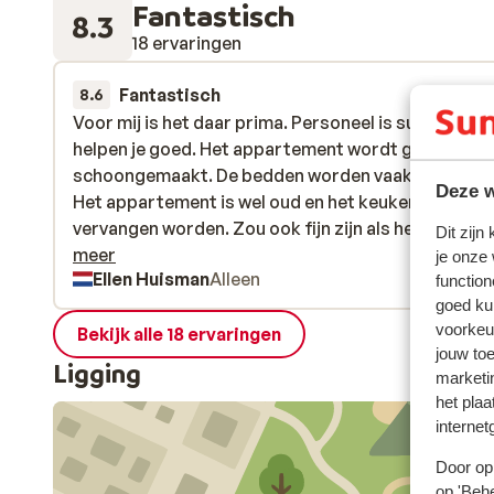
Fantastisch
8.3
18 ervaringen
Fantastisch
1 jul.
8.6
Voor mij is het daar prima. Personeel is super aardi
Voor mij is het daar prima. Personeel is super aardi
helpen je goed. Het appartement wordt goed
helpen je goed. Het appartement wordt goed
schoongemaakt. De bedden worden vaak verschoo
schoongemaakt. De bedden worden vaak verschoo
Deze w
Het appartement is wel oud en het keukentje mag w
Het appartement is wel oud en het keukentje mag w
vervangen worden. Zou ook fijn zijn als het restaur
vervangen worden. Zou ook fijn zijn als het restaura
Dit zijn
weer 's avonds opengaat. Bij de poolbar is het eten
meer
je onze
Ellen Huisman
Alleen
prima maar kan maar tot half 6. De ligging is heerlij
function
goed ku
dicht bij het strand met veel eetgelegenheden. Vol
voorkeu
jaar hoop ik voor de 4e keer te gaan.
Bekijk alle 18 ervaringen
jouw to
Ligging
marketi
het plaa
internet
Door op 
op 'Behe