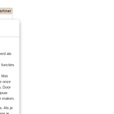
artner
2026
 en
 en
mbad
mbad
erd als
t
 functies
ar.
. Met
e onze
n. Door
 jouw
te maken.
. Als je
aar je