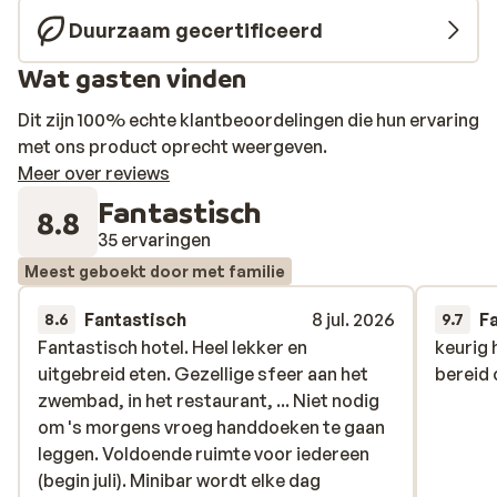
hier voor kinderen ook een feestje vanwege de miniclub
Duurzaam gecertificeerd
en de kleurrijke waterspeeltuin.
Wat gasten vinden
Dit zijn 100% echte klantbeoordelingen die hun ervaring
met ons product oprecht weergeven.
Meer over reviews
Fantastisch
8.8
35 ervaringen
Meest geboekt door met familie
Fantastisch
8 jul. 2026
F
8.6
9.7
Fantastisch hotel. Heel lekker en
Fantastisch hotel. Heel lekker en
keurig 
keurig 
uitgebreid eten. Gezellige sfeer aan het
uitgebreid eten. Gezellige sfeer aan het
bereid 
bereid 
zwembad, in het restaurant, ... Niet nodig
zwembad, in het restaurant, ... Niet nodig
om 's morgens vroeg handdoeken te gaan
om 's morgens vroeg handdoeken te gaan
leggen. Voldoende ruimte voor iedereen
leggen. Voldoende ruimte voor iedereen
(begin juli). Minibar wordt elke dag
(begin juli). Minibar wordt elke dag