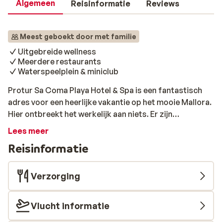
Algemeen
Reisinformatie
Reviews
Meest geboekt door met familie
Uitgebreide wellness
Meerdere restaurants
Waterspeelplein & miniclub
Protur Sa Coma Playa Hotel & Spa is een fantastisch
adres voor een heerlijke vakantie op het mooie Mallora.
Hier ontbreekt het werkelijk aan niets. Er zijn
faciliteiten voor jong en oud, het strand is op
Lees meer
loopafstand en winkels vind je al op een klein stukje
Reisinformatie
wandelen. Genieten van het zonnetje kan de hele dag op
het zonneterras en voor een heerlijke frisse duik zijn er
diverse zwembaden. Voor lekker eten wordt gezorgd in
Verzorging
de verschillende restaurants. Proosten met een
verkoelend drankje kan in de loungebar en overdag ook
Vlucht informatie
bij de snackbar. Extra ontspannen kan in het
uitgebreide wellnesscenter, heerlijk! Bovendien is het