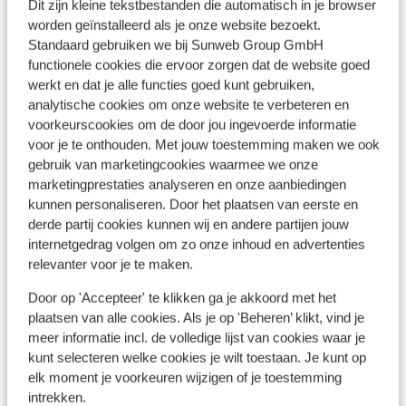
Dit zijn kleine tekstbestanden die automatisch in je browser
Protur Sa Coma Playa
worden geïnstalleerd als je onze website bezoekt.
Sa Coma
Mallorca
Spanje
Ap
Standaard gebruiken we bij Sunweb Group GmbH
Pl
Uitgebreide wellness
functionele cookies die ervoor zorgen dat de website goed
Meerdere restaurants
werkt en dat je alle functies goed kunt gebruiken,
Sa 
Waterspeelplein & miniclub
analytische cookies om onze website te verbeteren en
Z
voorkeurscookies om de door jou ingevoerde informatie
U
voor je te onthouden. Met jouw toestemming maken we ook
G
gebruik van marketingcookies waarmee we onze
vanaf prijs p.p.
Zo 11 Okt. - Vr 16 Okt.
Zo 1
€ 507
marketingprestaties analyseren en onze aanbiedingen
Logies ontbijt
2
pers.
All-
kunnen personaliseren. Door het plaatsen van eerste en
Bekijk
derde partij cookies kunnen wij en andere partijen jouw
internetgedrag volgen om zo onze inhoud en advertenties
relevanter voor je te maken.
Door op 'Accepteer' te klikken ga je akkoord met het
plaatsen van alle cookies. Als je op 'Beheren’ klikt, vind je
meer informatie incl. de volledige lijst van cookies waar je
Andere accommodaties in Mallorca
kunt selecteren welke cookies je wilt toestaan. Je kunt op
elk moment je voorkeuren wijzigen of je toestemming
intrekken.
Ikos Porto Petro