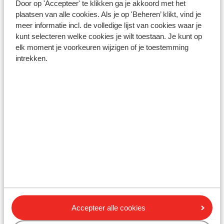
Door op 'Accepteer' te klikken ga je akkoord met het
plaatsen van alle cookies. Als je op 'Beheren’ klikt, vind je
Alternatieven voor annuleren
meer informatie incl. de volledige lijst van cookies waar je
kunt selecteren welke cookies je wilt toestaan. Je kunt op
Een boeking annuleren is niet altijd de enige
elk moment je voorkeuren wijzigen of je toestemming
mogelijkheid. Het is meestal ook mogelijk om jouw
intrekken.
vakantie over te dragen aan iemand anders. Tot de dag
voor vertrek is het mogelijk deze wijziging te doen.
Neem hiervoor contact op met ons Contact Center.
LET OP:
Heb je
niet-flexibele vluchten
geboekt?
Dan is
het niet mogelijk om de vakantie aan iemand anders
over te dragen.
Gehele boeking annuleren
Annuleer je jouw vakantie, dan berekenen wij hiervoor
de annuleringskosten volgens de algemene Sunweb
voorwaarden. Een annulering is dan ook niet kosteloos.
De hoofdboeker is de enige die een annulering kan
Accepteer alle cookies
doorgeven. Je kunt jouw boeking annuleren via
Mijn