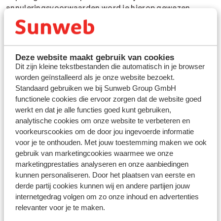
annuleringsvoorwaarden word je hierop gewezen
tijdens de boekingsstappen en op de factuur nadat de
boeking is voldaan.
De reis kan geannuleerd worden via
Mijn Sunweb
. Bij
annuleringen hanteert Sunweb de algemene Sunweb
Deze website maakt gebruik van cookies
Dit zijn kleine tekstbestanden die automatisch in je browser
voorwaarden. Annuleringen dienen binnen 3 dagen na
worden geïnstalleerd als je onze website bezoekt.
de gebeurtenis waardoor de reis (geheel of
Standaard gebruiken we bij Sunweb Group GmbH
gedeeltelijk) wordt geannuleerd te worden gemeld.
functionele cookies die ervoor zorgen dat de website goed
Houd er rekening mee dat een annulering van een
werkt en dat je alle functies goed kunt gebruiken,
vakantie die valt buiten de voorwaarden van gratis
analytische cookies om onze website te verbeteren en
annuleren nooit kosteloos verloopt. Alleen indien je een
voorkeurscookies om de door jou ingevoerde informatie
annuleringsverzekering hebt afgesloten én bij een
voor je te onthouden. Met jouw toestemming maken we ook
geldige reden, heb je recht op (gedeeltelijke)teruggave
gebruik van marketingcookies waarmee we onze
van de reissom. De hoofdboeker is de enige die een
marketingprestaties analyseren en onze aanbiedingen
annulering door kan voeren. Een medereiziger is niet
kunnen personaliseren. Door het plaatsen van eerste en
hoofdelijk aansprakelijk en kan daarom geen annulering
derde partij cookies kunnen wij en andere partijen jouw
doorgeven. Voor specifieke annuleringsvoorwaarden
internetgedrag volgen om zo onze inhoud en advertenties
verwijzen wij je tevens naar de algemene Sunweb
relevanter voor je te maken.
voorwaarden.