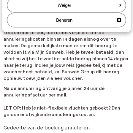
Sunweb
. Je krijgt dan direct de annuleringskosten te
Weiger
zien.
Staan er nog annuleringskosten open, dan kun je deze
Beheren
gelijk voldoen via iDEAL of Creditcard. Voldoe je de
kosten niet direct, dan is het verplicht om de
annuleringskosten binnen 14 dagen alsnog over te
maken.
De gemakkelijkste manier om dit bedrag te
voldoen is via Mijn Sunweb
. Heb je teveel betaald, dan
storten wij het te veel betaalde bedrag binnen 14 dagen
naar je terug. Indien je jouw reis (gedeeltelijk) met de
voucher hebt betaald, zal Sunweb Group dit bedrag
opnieuw toewijzen via een voucher.
Na de annulering ontvang je binnen 24 uur de
annuleringsfactuur per mail.
LET OP: Heb je
niet-flexibele vluchten
geboekt? Dan
gelden er afwijkende annuleringskosten.
Gedeelte van de boeking annuleren