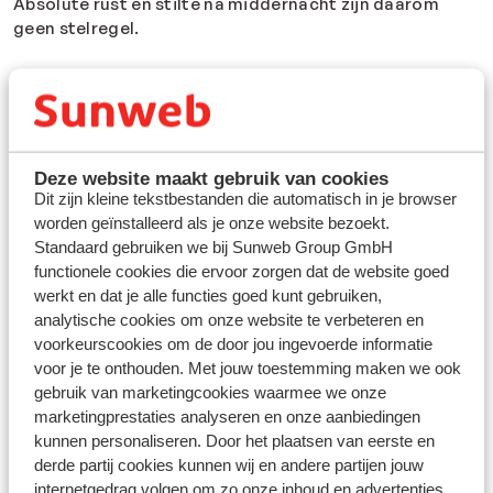
Absolute rust en stilte na middernacht zijn daarom
geen stelregel.
De ligging van een accommodatie kan van invloed zijn
op de geluidsoverlast. Een centraal gelegen hotel
heeft over het algemeen meer last van verkeersdrukte
en horecagelegenheden in de buurt.
Deze website maakt gebruik van cookies
Geluidsoverlast door bouwwerkzaamheden is helaas
Dit zijn kleine tekstbestanden die automatisch in je browser
niet te voorkomen. Wanneer de werkzaamheden
worden geïnstalleerd als je onze website bezoekt.
plaatsvinden in de accommodatie proberen wij je op
Standaard gebruiken we bij Sunweb Group GmbH
tijd te informeren. Het kan voorkomen dat wij niet van
functionele cookies die ervoor zorgen dat de website goed
de werkzaamheden op de hoogte zijn.
werkt en dat je alle functies goed kunt gebruiken,
analytische cookies om onze website te verbeteren en
Het kan helaas gebeuren dat er medevakantiegangers
voorkeurscookies om de door jou ingevoerde informatie
zijn die overlast veroorzaken. Wij hebben hier geen
voor je te onthouden. Met jouw toestemming maken we ook
invloed op. Het kan ook voorkomen dat jezelf (bewust
gebruik van marketingcookies waarmee we onze
of onbewust) voor overlast zorgt. Onze reisleiding of
marketingprestaties analyseren en onze aanbiedingen
het management van de accommodatie kan je
kunnen personaliseren. Door het plaatsen van eerste en
verzoeken jouw gedrag aan te passen. Als de klachten
derde partij cookies kunnen wij en andere partijen jouw
blijven bestaan heeft de reisleiding of het management
internetgedrag volgen om zo onze inhoud en advertenties