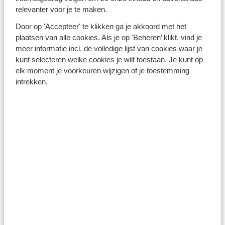
het recht je uit de accommodatie te (laten) zetten. Alle
relevanter voor je te maken.
hieruit voorvloeiende gevolgen zijn voor jouw eigen
Door op 'Accepteer' te klikken ga je akkoord met het
rekening. Je hebt dan geen recht op restitutie van jouw
plaatsen van alle cookies. Als je op 'Beheren’ klikt, vind je
reissom.
meer informatie incl. de volledige lijst van cookies waar je
kunt selecteren welke cookies je wilt toestaan. Je kunt op
> Naar boven
elk moment je voorkeuren wijzigen of je toestemming
intrekken.
Interieur van de accommodaties
Aangezien appartementen en studio’s er over het
algemeen ongeveer hetzelfde uitzien, geven wij in deze
algemene informatie een beschrijving hiervan.
Uitgebreidere informatie vind je op de pagina van de
desbetreffende accommodatie. De beschrijvingen bij
de betreffende accommodaties kunnen in
werkelijkheid afwijken en zijn uitsluitend een voorbeeld.
Vaak zijn appartementen en studio’s namelijk privé
eigendom van particulieren die hun appartement naar
eigen wensen hebben ingericht. Een aantal studio’s en
appartementen is voorzien van een mezzanine, een
slaapruimte op een half afgescheiden verdieping. Een