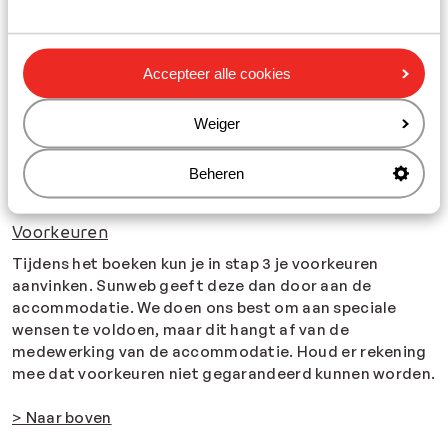
anders kwalificeert dan ter plaatse officieel is
aangegeven.
1* = zeer eenvoudig
Accepteer alle cookies
2* = eenvoudig
3* = goed
Weiger
4* = luxe
5* = heel erg luxe
Beheren
Voorkeuren
Tijdens het boeken kun je in stap 3 je voorkeuren
aanvinken. Sunweb geeft deze dan door aan de
accommodatie. We doen ons best om aan speciale
wensen te voldoen, maar dit hangt af van de
medewerking van de accommodatie. Houd er rekening
mee dat voorkeuren niet gegarandeerd kunnen worden.
> Naar boven