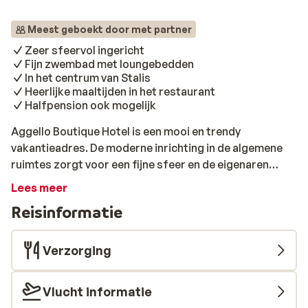
Meest geboekt door met partner
Zeer sfeervol ingericht
Fijn zwembad met loungebedden
In het centrum van Stalis
Heerlijke maaltijden in het restaurant
Halfpension ook mogelijk
Aggello Boutique Hotel is een mooi en trendy
vakantieadres. De moderne inrichting in de algemene
ruimtes zorgt voor een fijne sfeer en de eigenaren
zullen ervoor zorgen dat het aan niets ontbreekt.
Lees meer
Iedere morgen geniet je van een uitgebreid ontbijt. Er is
Reisinformatie
volop keuze uit verschillende broodsoorten, muesli en
verschillende soorten eitjes. Het is ook mogelijk om op
basis van halfpension te boeken. In het Kostas Golden
Verzorging
Beach Restaurant is het mogelijk om gezellig te
dineren. Er staan zowel internationale als traditionele
Vlucht informatie
Griekse gerechten op de kaart zoals een heerlijke