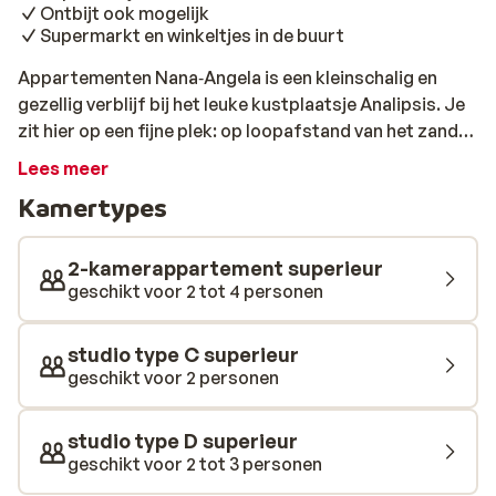
Ontbijt ook mogelijk
Supermarkt en winkeltjes in de buurt
Appartementen Nana‑Angela is een kleinschalig en
gezellig verblijf bij het leuke kustplaatsje Analipsis. Je
zit hier op een fijne plek: op loopafstand van het zand-
en kiezelstrand, met taverna’s, winkels en een
Lees meer
supermarkt in de directe omgeving. Je verblijft in een
Kamertypes
studio of 2-kamerappartement met een lichte
inrichting, een balkon of terras en een praktische
kitchenette. Alles is aanwezig voor een ontspannen
2-kamerappartement superieur
verblijf met een echt thuisgevoel. De appartementen
geschikt voor 2 tot 4 personen
liggen rondom de tuin en het zwembad, waardoor je
direct in de vakantiestemming komt. Bij het zwembad
studio type C superieur
staan ligbedden en parasols maar ook de gezellige bar
geschikt voor 2 personen
van Nikos en Angela. Overdag is het heerlijk toeven in
de zon, met een koud drankje binnen handbereik. In de
studio type D superieur
avond wandel je zo naar het centrum van Analipsis,
geschikt voor 2 tot 3 personen
waar je volop keuze hebt uit sfeervolle restaurantjes.