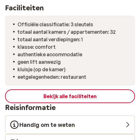
Of blijf gewoon bij Nana‑Angela: ook de menukaart van
Faciliteiten
de bar is het ontdekken waard. Analipsis ligt op korte
afstand van Hersonissos en andere leuke plekken langs
de noordkust van Kreta. Alles is binnen handbereik voor
Officiële classificatie: 3 sleutels
een ontspannen en veelzijdige zonvakantie..
totaal aantal kamers / appartementen: 32
totaal aantal verdiepingen: 1
klasse: comfort
authentieke accommodatie
geen lift aanwezig
kluisje (op de kamer)
eetgelegenheden: restaurant
Bekijk alle faciliteiten
Reisinformatie
Handig om te weten