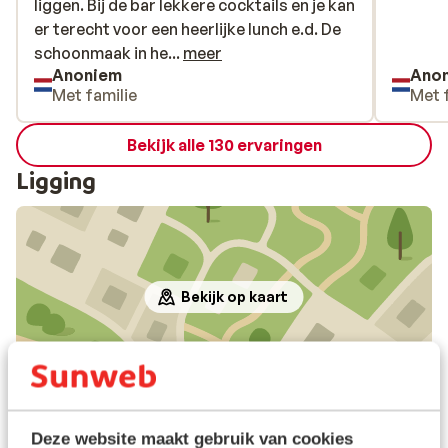
liggen. Bij de bar lekkere cocktails en je kan
liggen. Bij de bar lekkere cocktails en je kan
er terecht voor een heerlijke lunch e.d. De
er terecht voor een heerlijke lunch e.d. De
schoonmaak in het appartement was wat
schoonmaak in he...
meer
Anoniem
Ano
minder, onder het bed lag nog allemaal
Met familie
Met 
zooi en viezigheid van vorige gasten. Wel
vaak nieuwe schone handdoeken en
Bekijk alle 130 ervaringen
schoon beddengoed gekregen. Een
theedoek en badkamer mat ontbraken. Het
Ligging
personeel was erg vriendelijk. Op de
schoonmaak na een top vakantie gehad.
Bekijk op kaart
In de buurt
Strand: 80 m
Deze website maakt gebruik van cookies