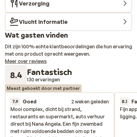
Verzorging
Vlucht informatie
Wat gasten vinden
Dit zijn 100% echte klantbeoordelingen die hun ervaring
met ons product oprecht weergeven.
Meer over reviews
Fantastisch
8.4
130 ervaringen
Meest geboekt door met partner
Goed
2 weken geleden
Fa
7.9
8.1
Mooi complex, dicht bij strand,
Mooi complex, dicht bij strand,
Fijn a
Fijn a
restaurants en supermarkt, auto verhuur
restaurants en supermarkt, auto verhuur
ligging.
ligging.
direct bij Nana Angela. Een fijn zwembad
direct bij Nana Angela. Een fijn zwembad
met ruim voldoende bedden om op te
met ruim voldoende bedden om op te