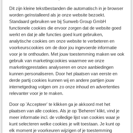
Centrum: 150 m
Dit zijn kleine tekstbestanden die automatisch in je browser
Luchthaven: 18 km
worden geïnstalleerd als je onze website bezoekt.
Bushalte: 800 m
Standaard gebruiken we bij Sunweb Group GmbH
Pinautomaat: 50 m
functionele cookies die ervoor zorgen dat de website goed
Winkels: 200 m
werkt en dat je alle functies goed kunt gebruiken,
(Mini)supermarkt: 50 m
analytische cookies om onze website te verbeteren en
Restaurant: 50 m
voorkeurscookies om de door jou ingevoerde informatie
Rustig gelegen
voor je te onthouden. Met jouw toestemming maken we ook
gebruik van marketingcookies waarmee we onze
marketingprestaties analyseren en onze aanbiedingen
Ook interessant voor jou
kunnen personaliseren. Door het plaatsen van eerste en
derde partij cookies kunnen wij en andere partijen jouw
internetgedrag volgen om zo onze inhoud en advertenties
relevanter voor je te maken.
Door op 'Accepteer' te klikken ga je akkoord met het
plaatsen van alle cookies. Als je op 'Beheren’ klikt, vind je
meer informatie incl. de volledige lijst van cookies waar je
kunt selecteren welke cookies je wilt toestaan. Je kunt op
elk moment je voorkeuren wijzigen of je toestemming